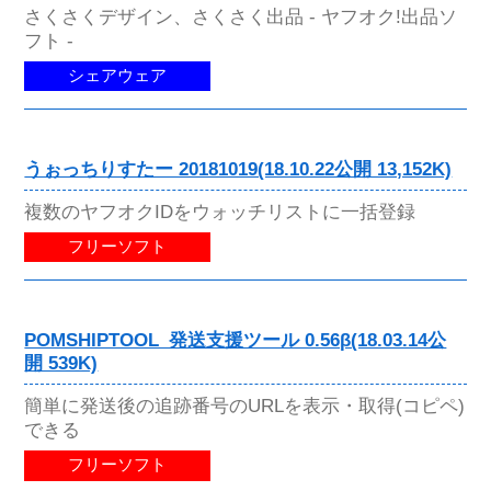
さくさくデザイン、さくさく出品 - ヤフオク!出品ソ
フト -
シェアウェア
うぉっちりすたー 20181019(18.10.22公開 13,152K)
複数のヤフオクIDをウォッチリストに一括登録
フリーソフト
POMSHIPTOOL_発送支援ツール 0.56β(18.03.14公
開 539K)
簡単に発送後の追跡番号のURLを表示・取得(コピペ)
できる
フリーソフト