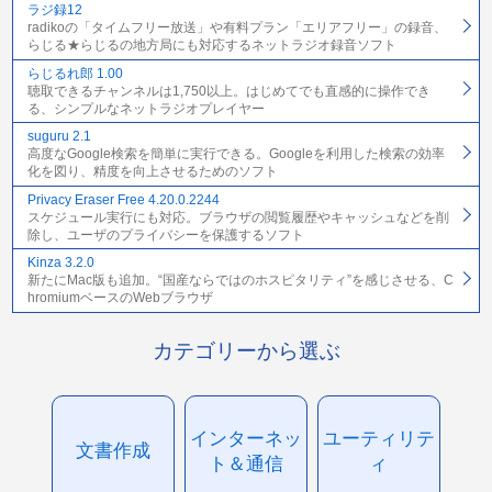
ラジ録12
radikoの「タイムフリー放送」や有料プラン「エリアフリー」の録音、
らじる★らじるの地方局にも対応するネットラジオ録音ソフト
らじるれ郎 1.00
聴取できるチャンネルは1,750以上。はじめてでも直感的に操作でき
る、シンプルなネットラジオプレイヤー
suguru 2.1
高度なGoogle検索を簡単に実行できる。Googleを利用した検索の効率
化を図り、精度を向上させるためのソフト
Privacy Eraser Free 4.20.0.2244
スケジュール実行にも対応。ブラウザの閲覧履歴やキャッシュなどを削
除し、ユーザのプライバシーを保護するソフト
Kinza 3.2.0
新たにMac版も追加。“国産ならではのホスピタリティ”を感じさせる、C
hromiumベースのWebブラウザ
カテゴリーから選ぶ
インターネッ
ユーティリテ
文書作成
ト＆通信
ィ