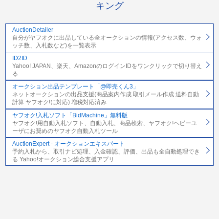
キング
AuctionDetailer
自分がヤフオクに出品している全オークションの情報(アクセス数、ウォ
ッチ数、入札数など)を一覧表示
ID2ID
Yahoo! JAPAN、楽天、AmazonのログインIDをワンクリックで切り替え
る
オークション出品テンプレート「@即売くん3」
ネットオークションの出品支援(商品案内作成 取引メール作成 送料自動
計算 ヤフオク!に対応) 増税対応済み
ヤフオク!入札ソフト「BidMachine」無料版
ヤフオク!用自動入札ソフト、自動入札、商品検索、ヤフオク!ヘビーユ
ーザにお奨めのヤフオク自動入札ツール
AuctionExpert - オークションエキスパート
予約入札から、取引ナビ処理、入金確認、評価、出品も全自動処理でき
る Yahoo!オークション総合支援アプリ