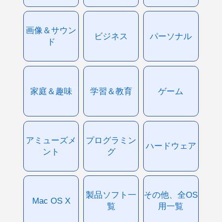
画像＆サウン
ビジネス
パーソナル
ド
家庭＆趣味
学習＆教育
ゲーム
アミューズメ
プログラミン
ハードウェア
ント
グ
製品ソフト一
その他、全OS
Mac OS X
覧
用一覧