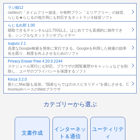
ラジ録12
radikoの「タイムフリー放送」や有料プラン「エリアフリー」の録音、
らじる★らじるの地方局にも対応するネットラジオ録音ソフト
らじるれ郎 1.00
聴取できるチャンネルは1,750以上。はじめてでも直感的に操作でき
る、シンプルなネットラジオプレイヤー
suguru 2.1
高度なGoogle検索を簡単に実行できる。Googleを利用した検索の効率
化を図り、精度を向上させるためのソフト
Privacy Eraser Free 4.20.0.2244
スケジュール実行にも対応。ブラウザの閲覧履歴やキャッシュなどを削
除し、ユーザのプライバシーを保護するソフト
Kinza 3.2.0
新たにMac版も追加。“国産ならではのホスピタリティ”を感じさせる、C
hromiumベースのWebブラウザ
カテゴリーから選ぶ
インターネッ
ユーティリテ
文書作成
ト＆通信
ィ