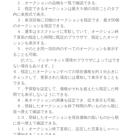
１．オークションの品物を一覧で確認できる。
２．指定できるオークションは最大５個の項目ごとのタブ
内に表形式で表示。
３．各項目毎に10個のオークションを指定でき、最大50個
のオークションを指定できる。
４．通常はタスクトレイに常駐していて、オークション終
了直前の指定した時間に既定のブラウザで、指定したオーク
ションを表示する。
５．そのとき同一項目内のすべてのオークションを表示す
ることも可能。
(ただし、インターネット環境やブラウザによってはでき
ない場合もあります。)
６．指定したオークションすべての現在価格を約１分おきに
チェックして、更新された場合には通知して表示することも
できる。
７．予算額を設定して、価格がそれを超えたら指定した時
間でも表示しないようにできる。
８．各オークションの画像を設定でき、拡大表示も可能。
９．登録したオークションを終了時間の早いものから順に
並べ替えて確認できる。
１０．登録したオークションを現在価格の低いものから順
に並べ替えて確認できる。
１１．オークション終了直前に、設定した言葉をしゃべっ
て通知することもできる。