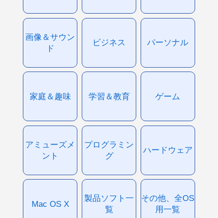
画像＆サウン
ビジネス
パーソナル
ド
家庭＆趣味
学習＆教育
ゲーム
アミューズメ
プログラミン
ハードウェア
ント
グ
製品ソフト一
その他、全OS
Mac OS X
覧
用一覧