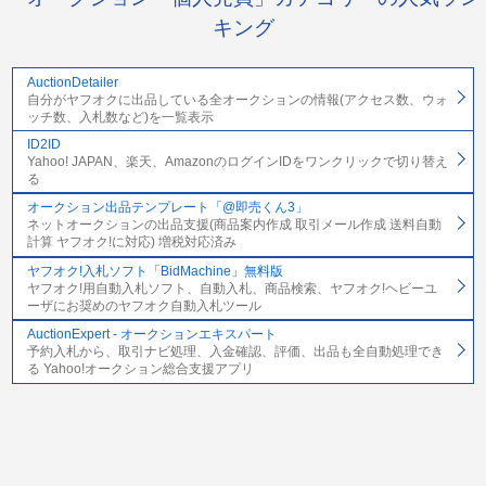
キング
AuctionDetailer
自分がヤフオクに出品している全オークションの情報(アクセス数、ウォ
ッチ数、入札数など)を一覧表示
ID2ID
Yahoo! JAPAN、楽天、AmazonのログインIDをワンクリックで切り替え
る
オークション出品テンプレート「@即売くん3」
ネットオークションの出品支援(商品案内作成 取引メール作成 送料自動
計算 ヤフオク!に対応) 増税対応済み
ヤフオク!入札ソフト「BidMachine」無料版
ヤフオク!用自動入札ソフト、自動入札、商品検索、ヤフオク!ヘビーユ
ーザにお奨めのヤフオク自動入札ツール
AuctionExpert - オークションエキスパート
予約入札から、取引ナビ処理、入金確認、評価、出品も全自動処理でき
る Yahoo!オークション総合支援アプリ