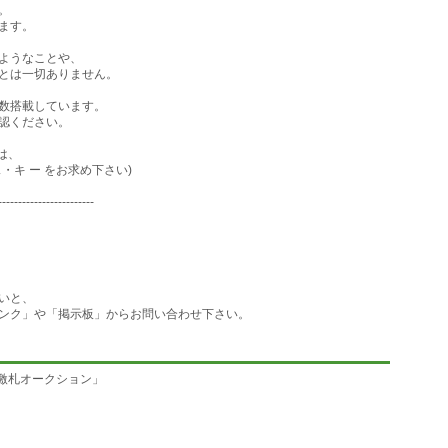
。
れた金額に達するまで繰り返します
ます。
じわ攻めます)
ようなことや、
(au、SoftBank確認済み)
とは一切ありません。
)・自動延長ありなし等を見やすく表示
数搭載しています。
認ください。
メール後OFFも可能です)
は、
------------------------
キ ー をお求め下さい)
------------------------
札があった際に連絡します(携帯で監視機能)
札を繰り返すことにより、終了時刻を繰り返し延長し、
(時間延長入札)
いと、
ら激札オークションを遠隔操作出来ます)
ンク」や「掲示板」からお問い合わせ下さい。
「ウォッチリストに追加された数」
面で効率的に閲覧出来ます。(出品閲覧補助機能)
「激札オークション」
------------------------
いますが、