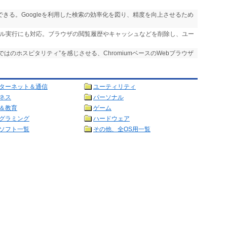
実行できる。Googleを利用した検索の効率化を図り、精度を向上させるため
ール実行にも対応。ブラウザの閲覧履歴やキャッシュなどを削除し、ユー
らではのホスピタリティ”を感じさせる、ChromiumベースのWebブラウザ
ターネット＆通信
ユーティリティ
ネス
パーソナル
＆教育
ゲーム
グラミング
ハードウェア
ソフト一覧
その他、全OS用一覧