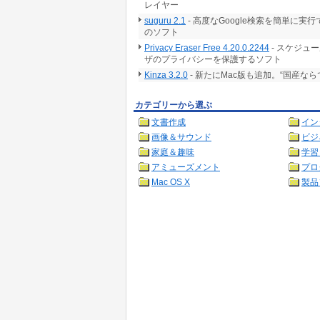
レイヤー
suguru 2.1
- 高度なGoogle検索を簡単に
のソフト
Privacy Eraser Free 4.20.0.2244
- スケジュ
ザのプライバシーを保護するソフト
Kinza 3.2.0
- 新たにMac版も追加。“国産な
カテゴリーから選ぶ
文書作成
イン
画像＆サウンド
ビジ
家庭＆趣味
学習
アミューズメント
プロ
Mac OS X
製品