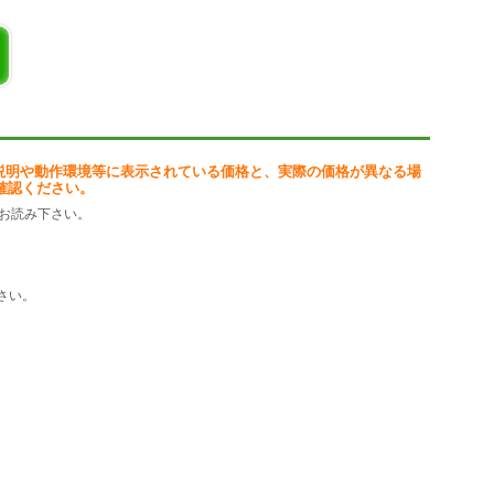
ク機能を追加しました。
ても、
。
スの改善を行いました。
セット等、便利機能の追加等も多数行っています。
の見直しを行いました。
説明や動作環境等に表示されている価格と、実際の価格が異なる場
は、
確認ください。
用下さい。
お読み下さい。
さい。