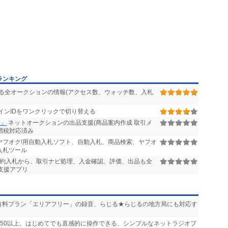
ランキング
る全オークションの情報(アクセス数、ウォッチ数、入札
のログインIDをワンクリックで切り替える
3」
ネットオークションの出品支援(商品案内作成 取引メ
 増税対応済み
ヤフオク!用自動入札ソフト、自動入札、商品検索、ヤフオ
入札ツール
約入札から、取引ナビ処理、入金確認、評価、出品も全
合支援アプリ
送」や有料プラン「エリアフリー」の録音、らじる★らじるの地方局にも対応す
,750以上。はじめてでも直感的に操作できる、シンプルなネットラジオプ