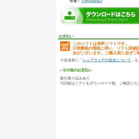
作者：
TORANEKO
その後、検証・改良し、入札漏れの二重チェッ
これにより、万一メインの機能で入札に失敗し
サブの保険機能により、しっかりと入札します
その他、入札速度の向上や、全体的なレスポン
大画面表示や、入札予約価格の初期入力値予測
お支払い
このソフトは有料ソフトです。
今回のバージョンアップに伴い、システム全体
※消費税の増税に伴い、ソフト詳細
一度、ご利用になられて動作が不良であった方
合がございます。ご購入前に必ずご
より快適で、信頼性の上がった本ソフトをご利
※送金前に「
シェアウェアの送金について
」を
その他のお支払い
銀行振り込みあり
※詳細はソフトをダウンロード後、ご確認くだ