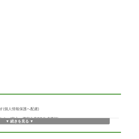
(個人情報保護へ配慮)
す。(安心、機密文章DB作成機能)
▼ 続きを見る ▼
ックグラウンドで実行)
らなく出来ます。