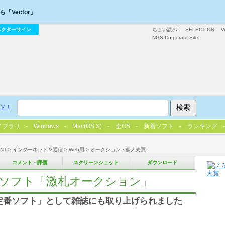
「Vector」
ベクターサイン
ちょい読み!
SELECTION
V
NGS Corporate Site
ド！
イブラリ
Windows
Mac(OS X)
全OS
新着ソフト
ランキング
/NT
>
インターネット＆通信
>
Web用
>
オークション・個人売買
コメント・評価
スクリーンショット
ダウンロード
入札ソフト「激札オークション」
定番ソフト」として雑誌にも取り上げられました