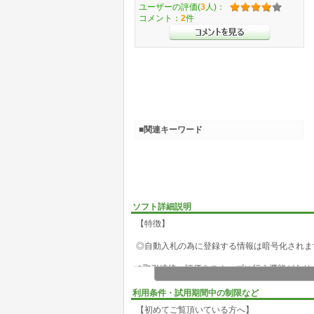
ユーザーの評価(
3
人)：
コメント：
2
件
■関連キーワード
ソフト詳細説明
【特徴】
◎自動入札の為に登録する情報は暗号化されます
◎取引連絡、評価をスムーズに行う機能がありま
◎人知れず自動入札を行うことが出来ます。(バ
利用条件・試用期間中の制限など
※ソフトが起動していることを自分以外、分か
【初めてご覧頂いている方へ】