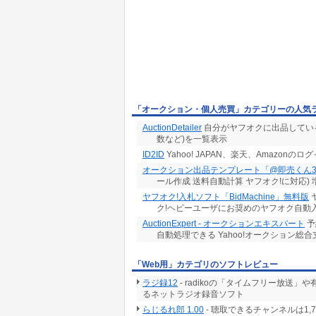
「オークション・個人売買」カテゴリーの人気
AuctionDetailer
自分がヤフオクに出品してい
数など)を一覧表示
ID2ID
Yahoo! JAPAN、楽天、Amazon
オークション出品テンプレート「@即売くん
ール作成 送料自動計算 ヤフオク!に対応)
ヤフオク!入札ソフト「BidMachine」無料版
ク!ヘビーユーザにお奨めのヤフオク自動
AuctionExpert - オークションエキスパート
予
自動処理できる Yahoo!オークション総
「Web用」カテゴリのソフトレビュー
ラジ録12
- radikoの「タイムフリー放
るネットラジオ録音ソフト
らじるれ郎 1.00
- 聴取できるチャンネルは1