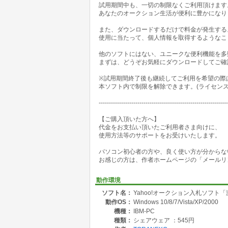
試用期間中も、一切の制限なくご利用頂けます
◎「自動延長」に対応しており、入札は設定さ
あなたのオークション生活が便利に豊かになり
(いきなり設定した上限金額で入札しませんじわ
また、ダウンロードするだけで料金が発生する
◎オークション終了後入札結果を携帯へ送信できます
使用に当たって、個人情報を取得するようなこ
◆支払い方法・発送元・送料(出品者又は落札者
他のソフトにはない、ユニークな便利機能を多
まずは、どうぞお気軽にダウンロードしてご確
◆オークション終了後パソコン電源OFF(携帯へ
※試用期間終了後も継続してご利用を希望の際
---------------------------------------------------------------
本ソフト内で制限を解除できます。(ライセンス・
【便利な新機能追加】
---------------------------------------------------------------
◆携帯へ自分が設定した入札金額を超える、入
【ご購入頂いた方へ】
代金をお支払い頂いたご利用者さま向けに、
◆他の最高入札者の金額を若干越える金額で入
使用方法等のサポートをお受けいたします。
他のライバルのヤル気を無くすことが出来ます。
パソコン初心者の方や、良く使い方が分からな
◎携帯から入札金額を変更できます(外出先か
お感じの方は、作者ホームページの「メールリ
◎ヤフオク出品中の商品一覧、「アクセス数」
「違反報告件数」「終了日時」等をこれを一画
動作環境
ソフト名：
Yahoo!オークション入札ソフト
---------------------------------------------------------------
動作OS：
Windows 10/8/7/Vista/XP/2000
【既にご愛用頂いてる方へ】
機種：
IBM-PC
種類：
シェアウェア ：545円
◆利用者のコメントで、入札失敗を報告されて