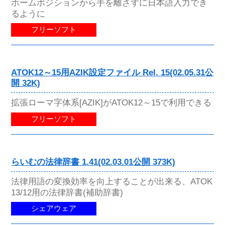
ホームポジションから手を離さずに日本語入力でき
るように
フリーソフト
ATOK12～15用AZIK設定ファイル Rel. 15(02.05.31公
開 32K)
拡張ローマ字体系[AZIK]がATOK12～15で利用できる
フリーソフト
らいむの法律辞書 1.41(02.03.01公開 373K)
法律用語の変換効率を向上することが出来る、ATOK
13/12用の法律辞書(補助辞書)
シェアウェア