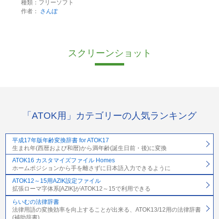
種類：フリーソフト
作者：
さんぽ
スクリーンショット
「ATOK用」カテゴリーの人気ランキング
平成17年版年齢変換辞書 for ATOK17
生まれ年(西暦および和暦)から満年齢(誕生日前・後)に変換
ATOK16 カスタマイズファイル Homes
ホームポジションから手を離さずに日本語入力できるように
ATOK12～15用AZIK設定ファイル
拡張ローマ字体系[AZIK]がATOK12～15で利用できる
らいむの法律辞書
法律用語の変換効率を向上することが出来る、ATOK13/12用の法律辞書
(補助辞書)