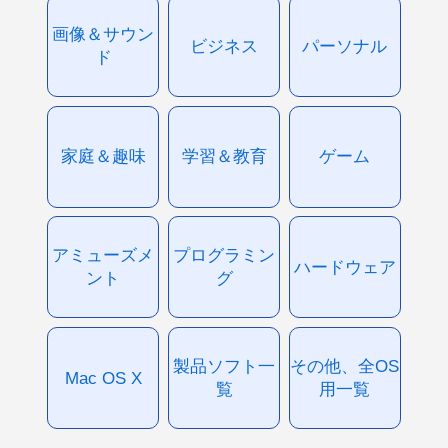
画像＆サウン
ビジネス
パーソナル
ド
家庭＆趣味
学習＆教育
ゲーム
アミューズメ
プログラミン
ハードウェア
ント
グ
製品ソフト一
その他、全OS
Mac OS X
覧
用一覧