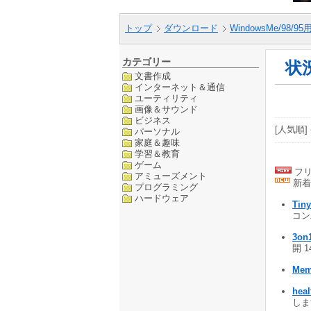
トップ
ダウンロード
WindowsMe/98/9
カテゴリー
状
文書作成
インターネット＆通信
ユーティリティ
画像＆サウンド
ビジネス
[人気順] 
パーソナル
家庭＆趣味
学習＆教育
ゲーム
フリ
アミューズメント
新着
プログラミング
ハードウェア
Tin
コン
3o
開 1
Mem
hea
します