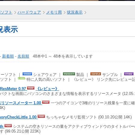
5用ソフト
ハードウェア
メモリ用
状況表示
況表示
-
新着順
-
名前順
48本中1 ～ 48本を表示しています
ーソフト ｜
シェアウェア ｜
製品 ｜
サンプル ｜
ソフト ｜
特に人気の高いソフト ｜ 《レビュー》 リンク先にレビュー
yResMeter 0.97
《レビュー》
パクトな画面にパソコンのさまざまな情報を表示するリソースメータ (12.05.18
n1リソースメーター 1.00
一つのアイコンで3種のリソース残量を一度に確認 (0
4K)
oryCheckLittle 1.00
ちっちゃなメモリ監視ソフト (00.10.20公開 14K)
lth
システムの空きリソースの量をアクティブウィンドウのタイトルバー
 (99.05.21公開 223K)