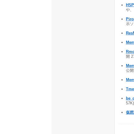
HS
や、マ
Pir
示ソフ
Res
Mem
Rmo
開 2
Mem
公開 
Mem
Tme
be_d
57K)
仮想