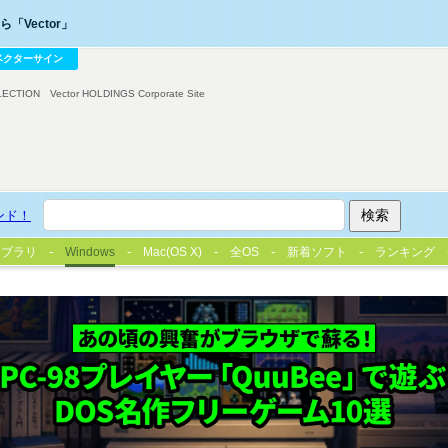
「Vector」
ベクターサイン
LECTION
Vector HOLDINGS Corporate Site
ンド！
イブラリ
Windows
Mac(OS X)
全OS
新着ソフト
ランキング