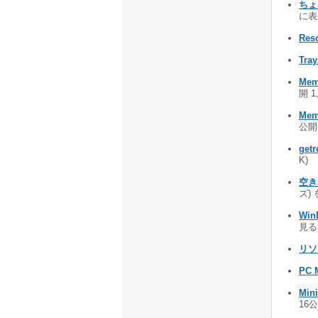
ちょ
に表示
Res
Tra
Mem
開 1
Mem
公開 
getr
K)
空き
ズ) 
Win
見るこ
リソ
PC 
Mi
16公