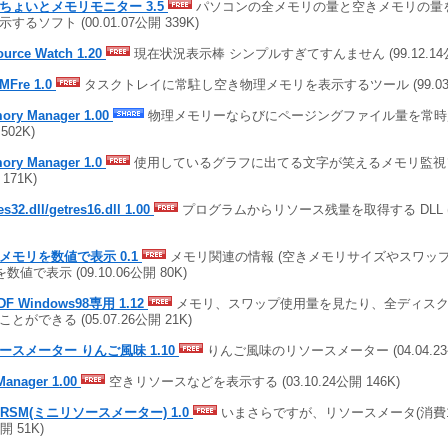
ちょいとメモリモニター 3.5
パソコンの全メモリの量と空きメモリの量
するソフト (00.01.07公開 339K)
ource Watch 1.20
現在状況表示棒 シンプルすぎてすんません (99.12.14公開
yMFre 1.0
タスクトレイに常駐し空き物理メモリを表示するツール (99.03.1
ory Manager 1.00
物理メモリーならびにページングファイル量を常時監視 (
,502K)
ory Manager 1.0
使用しているグラフに出てる文字が笑えるメモリ監視ソフト 
171K)
es32.dll/getres16.dll 1.00
プログラムからリソース残量を取得する DLL (96.
メモリを数値で表示 0.1
メモリ関連の情報 (空きメモリサイズやスワッ
を数値で表示 (09.10.06公開 80K)
DF Windows98専用 1.12
メモリ、スワップ使用量を見たり、全ディスク
とができる (05.07.26公開 21K)
ースメーター りんご風味 1.10
りんご風味のリソースメーター (04.04.23公
Manager 1.00
空きリソースなどを表示する (03.10.24公開 146K)
niRSM(ミニリソースメーター) 1.0
いまさらですが、リソースメータ(消費1%未満
開 51K)