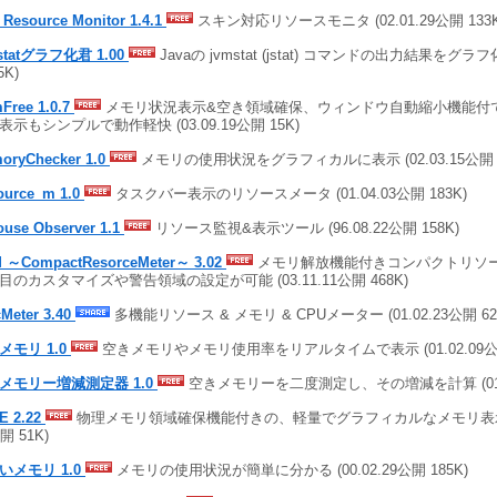
 Resource Monitor 1.4.1
スキン対応リソースモニタ (02.01.29公開 133K
statグラフ化君 1.00
Javaの jvmstat (jstat) コマンドの出力結果をグラフ化 
5K)
Free 1.0.7
メモリ状況表示&空き領域確保、ウィンドウ自動縮小機能付
表示もシンプルで動作軽快 (03.09.19公開 15K)
oryChecker 1.0
メモリの使用状況をグラフィカルに表示 (02.03.15公開 
ource_m 1.0
タスクバー表示のリソースメータ (01.04.03公開 183K)
ouse Observer 1.1
リソース監視&表示ツール (96.08.22公開 158K)
 ～CompactResorceMeter～ 3.02
メモリ解放機能付きコンパクトリソー
目のカスタマイズや警告領域の設定が可能 (03.11.11公開 468K)
cMeter 3.40
多機能リソース & メモリ & CPUメーター (01.02.23公開 62
メモリ 1.0
空きメモリやメモリ使用率をリアルタイムで表示 (01.02.09公開
メモリー増減測定器 1.0
空きメモリーを二度測定し、その増減を計算 (01.01
E 2.22
物理メモリ領域確保機能付きの、軽量でグラフィカルなメモリ表示ソフ
開 51K)
いメモリ 1.0
メモリの使用状況が簡単に分かる (00.02.29公開 185K)