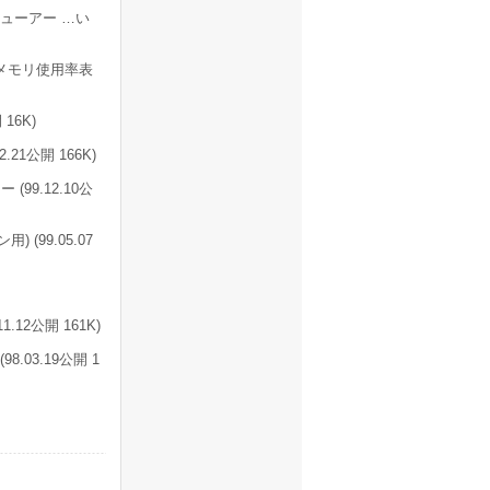
ューアー …い
メモリ使用率表
16K)
1公開 166K)
9.12.10公
 (99.05.07
2公開 161K)
.03.19公開 1