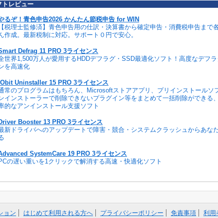
フトレビュー
やるぞ！青色申告2026 かんたん節税申告 for WIN
【税理士監修済】青色申告用の仕訳・決算書から確定申告・消費税申告まで
ん作成。最新税制に対応。サポート０円で安心。
Smart Defrag 11 PRO 3ライセンス
全世界1,500万人が愛用するHDDデフラグ・SSD最適化ソフト！高度なデフ
ンを高速化
IObit Uninstaller 15 PRO 3ライセンス
通常のプログラムはもちろん、Microsoftストアアプリ、プリインストール
ンインストーラーで削除できないプラグイン等をまとめて一括削除ができる
率的なアンインストール支援ソフト
Driver Booster 13 PRO 3ライセンス
最新ドライバへのアップデートで障害・競合・システムクラッシュからあな
る
Advanced SystemCare 19 PRO 3ライセンス
PCの遅い重いを1クリックで解消する高速・快適化ソフト
ション
はじめて利用される方へ
プライバシーポリシー
免責事項
利用