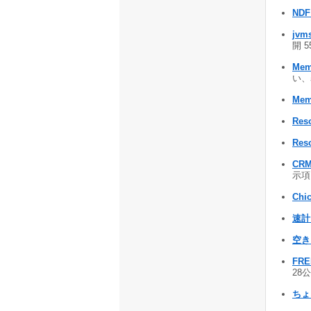
NDF
jvm
開 5
Mem
い、
Mem
Res
Res
CRM
示項
Chi
速計
空き
FRE
28公
ちょ