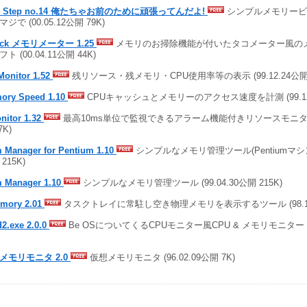
P Step no.14 俺たちゃお前のために頑張ってんだよ!
シンプルメモリービ
ジで (00.05.12公開 79K)
ock メモリメーター 1.25
メモリのお掃除機能が付いたタコメーター風の
ト (00.04.11公開 44K)
Monitor 1.52
残リソース・残メモリ・CPU使用率等の表示 (99.12.24公開 
ory Speed 1.10
CPUキャッシュとメモリーのアクセス速度を計測 (99.12.2
nitor 1.32
最高10ms単位で監視できるアラーム機能付きリソースモニター (9
7K)
 Manager for Pentium 1.10
シンプルなメモリ管理ツール(Pentiumマシン用)
215K)
 Manager 1.10
シンプルなメモリ管理ツール (99.04.30公開 215K)
mory 2.01
タスクトレイに常駐し空き物理メモリを表示するツール (98.11.1
2.exe 2.0.0
Be OSについてくるCPUモニター風CPU & メモリモニター (98
メモリモニタ 2.0
仮想メモリモニタ (96.02.09公開 7K)