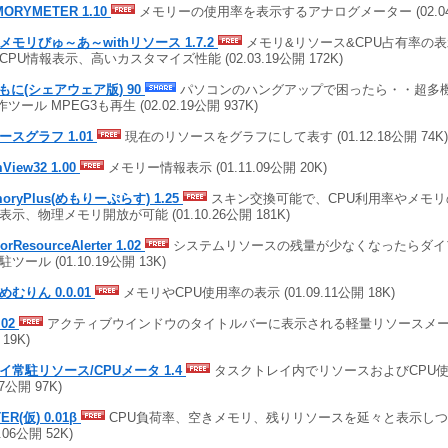
ORYMETER 1.10
メモリーの使用率を表示するアナログメーター (02.04.0
メモリびゅ～あ～withリソース 1.7.2
メモリ&リソース&CPU占有率の
CPU情報表示、高いカスタマイズ性能 (02.03.19公開 172K)
bもに(シェアウェア版) 90
パソコンのハングアップで困ったら・・超多
ツール MPEG3も再生 (02.02.19公開 937K)
ースグラフ 1.01
現在のリソースをグラフにして表す (01.12.18公開 74K)
View32 1.00
メモリー情報表示 (01.11.09公開 20K)
oryPlus(めもりーぷらす) 1.25
スキン交換可能で、CPU利用率やメモ
表示、物理メモリ開放が可能 (01.10.26公開 181K)
orResourceAlerter 1.02
システムリソースの残量が少なくなったらダイ
ツール (01.10.19公開 13K)
めむりん 0.0.01
メモリやCPU使用率の表示 (01.09.11公開 18K)
.02
アクティブウインドウのタイトルバーに表示される軽量リソースメーター (
19K)
イ常駐リソース/CPUメータ 1.4
タスクトレイ内でリソースおよびCPU使用
17公開 97K)
ER(仮) 0.01β
CPU負荷率、空きメモリ、残りリソースを延々と表示しつづ
0.06公開 52K)