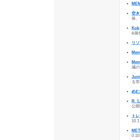
MEM
空き
保、
Ko
&操作
リソ
Mem
Mem
減の
Juni
る常駐
めむ
R. 1
公開 
トレ
10.
MET
0.1