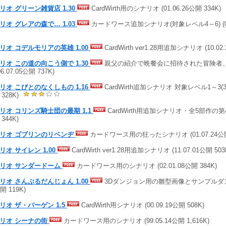
リオ グリーン雑貨店 1.30
CardWirth用のシナリオ (01.06.26公開 334K)
リオ グレアの森で… 1.03
カードワース追加シナリオ(対象レベル4～6) (05.
リオ コデルモリアの英雄 1.00
CardWirth ver1.28用追加シナリオ (10.02.
リオ この道の向こう側で 1.30
親父の紹介で晩餐会に招待された冒険者
06.07.05公開 737K)
リオ こびとのなくしもの 1.16
CardWirth追加シナリオ 対象レベル1～3(328K
328K)
リオ コリンズ騎士団の最期 1.1
CardWirth用追加シナリオ・全5部作の第4作目
344K)
リオ ゴブリンのリベンヂ
カードワース用の狂ったシナリオ (01.07.24公開 
リオ サイレン 1.00
CardWirth ver1.28用追加シナリオ (11.07.01公開 503
リオ サンダードーム
カードワース用のシナリオ (02.01.08公開 384K)
リオ さんぷるだんじょん 1.00
3Dダンジョン用の雛型画像とサンプルダンジョ
開 119K)
リオ ザ・バーゲン 1.5
CardWirth用シナリオ (00.09.19公開 508K)
リオ シーナの街
カードワース用のシナリオ (99.05.14公開 1,616K)