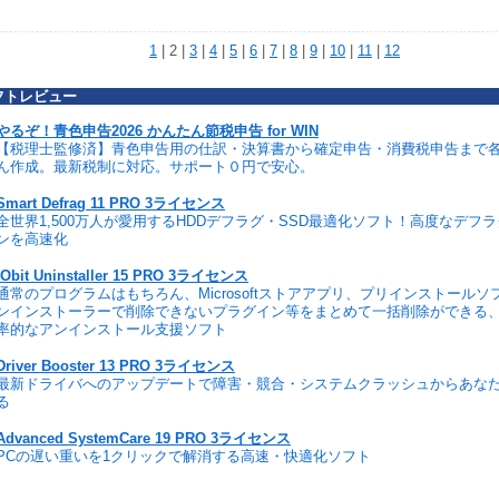
1
| 2 |
3
|
4
|
5
|
6
|
7
|
8
|
9
|
10
|
11
|
12
フトレビュー
やるぞ！青色申告2026 かんたん節税申告 for WIN
【税理士監修済】青色申告用の仕訳・決算書から確定申告・消費税申告まで
ん作成。最新税制に対応。サポート０円で安心。
Smart Defrag 11 PRO 3ライセンス
全世界1,500万人が愛用するHDDデフラグ・SSD最適化ソフト！高度なデフ
ンを高速化
IObit Uninstaller 15 PRO 3ライセンス
通常のプログラムはもちろん、Microsoftストアアプリ、プリインストール
ンインストーラーで削除できないプラグイン等をまとめて一括削除ができる
率的なアンインストール支援ソフト
Driver Booster 13 PRO 3ライセンス
最新ドライバへのアップデートで障害・競合・システムクラッシュからあな
る
Advanced SystemCare 19 PRO 3ライセンス
PCの遅い重いを1クリックで解消する高速・快適化ソフト