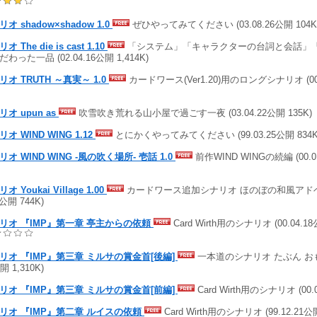
オ shadow×shadow 1.0
ぜひやってみてください (03.08.26公開 104K
オ The die is cast 1.10
「システム」「キャラクターの台詞と会話」
わった一品 (02.04.16公開 1,414K)
リオ TRUTH ～真実～ 1.0
カードワース(Ver1.20)用のロングシナリオ (00.0
リオ upun as
吹雪吹き荒れる山小屋で過ごす一夜 (03.04.22公開 135K)
オ WIND WING 1.12
とにかくやってみてください (99.03.25公開 834K
リオ WIND WING -風の吹く場所- 壱話 1.0
前作WIND WINGの続編 (00.01
オ Youkai Village 1.00
カードワース追加シナリオ ほのぼの和風アドベン
3公開 744K)
リオ 『IMP』第一章 亭主からの依頼
Card Wirth用のシナリオ (00.04.1
リオ 『IMP』第三章 ミルサの賞金首[後編]
一本道のシナリオ たぶん おもしろ
開 1,310K)
リオ 『IMP』第三章 ミルサの賞金首[前編]
Card Wirth用のシナリオ (00.0
リオ 『IMP』第二章 ルイスの依頼
Card Wirth用のシナリオ (99.12.21公