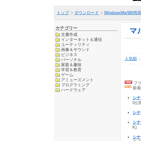
トップ
ダウンロード
WindowsMe/98/9
カテゴリー
マル
文書作成
インターネット＆通信
ユーティリティ
画像＆サウンド
ビジネス
人気順
-
パーソナル
家庭＆趣味
学習＆教育
ゲーム
アミューズメント
フリ
プログラミング
新着
ハードウェア
シナリ
0公開
シナリ
シナリ
K)
シナリ