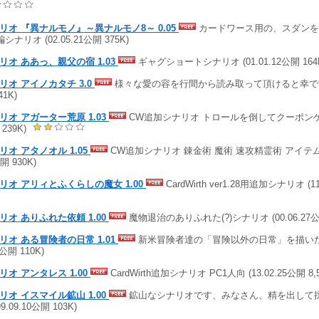
リオ 『異ナルモノ』～異ナルモノ8～ 0.05
カードワース用の、スダンを
編シナリオ (02.05.21公開 375K)
リオ ああっ、親父の宿 1.03
ギャグショートシナリオ (01.01.12公開 164
リオ アイノカタチ 3.0
様々な愛の容を行間から読み取って頂けると幸です (0
41K)
リオ アガーター荒原 1.03
CW追加シナリオ トロールを倒してクーポンゲット! 
239K)
リオ アタノオル 1.05
CW追加シナリオ 錬金術 魔術 速攻精霊術 アイテム の習
開 930K)
リオ アリィとふくらしの魔女 1.00
CardWirth ver1.28用追加シナリオ (11
リオ ありふれた依頼 1.00
魔物退治のありふれた(?)シナリオ (00.06.27公開
リオ ある冒険者の日常 1.01
新米冒険者達の「冒険以外の日常」を描いたシナ
2公開 110K)
リオ アンタレス 1.00
CardWirth追加シナリオ PC1人向 (13.02.25公開 8,5
リオ イスマイル鉱山 1.00
鉱山なシナリオです、みなさん、精を出して
99.09.10公開 103K)