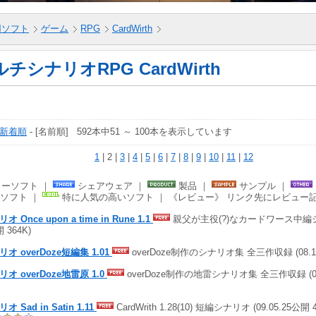
5用ソフト
ゲーム
RPG
CardWirth
チシナリオRPG CardWirth
新着順
- [名前順] 592本中51 ～ 100本を表示しています
1
| 2 |
3
|
4
|
5
|
6
|
7
|
8
|
9
|
10
|
11
|
12
ーソフト ｜
シェアウェア ｜
製品 ｜
サンプル ｜
ソフト ｜
特に人気の高いソフト ｜ 《レビュー》 リンク先にレビュー
オ Once upon a time in Rune 1.1
親父が主役(?)なカードワース中編シナリ
 364K)
オ overDoze短編集 1.01
overDoze制作のシナリオ集 全三作収録 (08.10
オ overDoze地雷原 1.0
overDoze制作の地雷シナリオ集 全三作収録 (08.
オ Sad in Satin 1.11
CardWrith 1.28(10) 短編シナリオ (09.05.25公開 