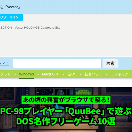
「Vector」
ベクターサイン
LECTION
Vector HOLDINGS Corporate Site
ンド！
イブラリ
Windows
Mac(OS X)
全OS
新着ソフト
ランキング