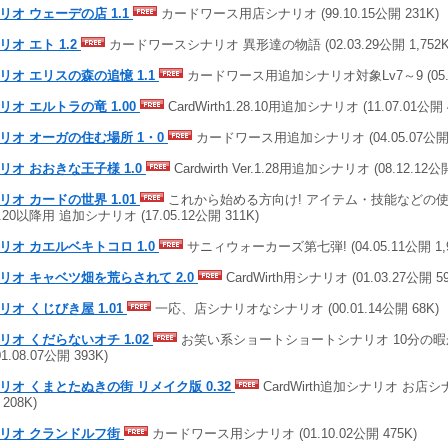
リオ ウェーデの店 1.1
カードワース用店シナリオ (99.10.15公開 231K)
リオ エト 1.2
カードワースシナリオ 異形達の物語 (02.03.29公開 1,752K
リオ エリスの森の追憶 1.1
カードワース用追加シナリオ対象Lv7～9 (05.08
リオ エルトラの竜 1.00
CardWirth1.28.10用追加シナリオ (11.07.01公開 
リオ オーガの住む場所 1・0
カードワース用追加シナリオ (04.05.07公開 
リオ おおきな王子様 1.0
Cardwirth Ver.1.28用追加シナリオ (08.12.12公開
リオ カードの世界 1.01
これから始める方向け! アイテム・技能などの使い
h1.20以降用 追加シナリオ (17.05.12公開 311K)
リオ カエルベキトコロ 1.0
サニィウォーカーズ第七弾! (04.05.11公開 1,9
リオ キャベツ畑を荒らされて 2.0
CardWirth用シナリオ (01.03.27公開 59
リオ くじびき屋 1.01
一応、店シナリオなシナリオ (00.01.14公開 68K)
リオ くだらないオチ 1.02
お笑い系ショートショートシナリオ 10分の
01.08.07公開 393K)
リオ くまとたぬきの街 リメイク版 0.32
CardWirth追加シナリオ お店シナリ
208K)
リオ クランドルフ街
カードワース用シナリオ (01.10.02公開 475K)