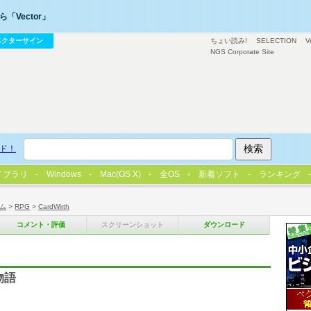
「Vector」
ベクターサイン
ちょい読み!
SELECTION
V
NGS Corporate Site
ド！
イブラリ
Windows
Mac(OS X)
全OS
新着ソフト
ランキング
ム
>
RPG
>
CardWirth
コメント・評価
スクリーンショット
ダウンロード
物語