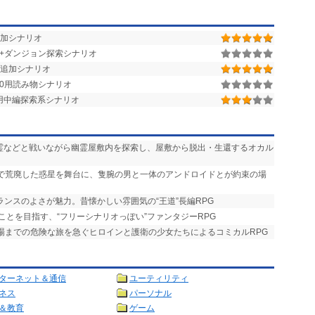
0用追加シナリオ
街+ダンジョン探索シナリオ
追加シナリオ
r.1.50用読み物シナリオ
.1.28用中編探索系シナリオ
悪霊などと戦いながら幽霊屋敷内を探索し、屋敷から脱出・生還するオカル
争で荒廃した惑星を舞台に、隻腕の男と一体のアンドロイドとが約束の場
ランスのよさが魅力。昔懐かしい雰囲気の“王道”長編RPG
ことを目指す、“フリーシナリオっぽい”ファンタジーRPG
式場までの危険な旅を急ぐヒロインと護衛の少女たちによるコミカルRPG
ターネット＆通信
ユーティリティ
ネス
パーソナル
＆教育
ゲーム