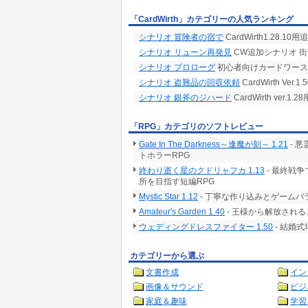
「CardWirth」カテゴリーの人気ランキング
シナリオ 冒険者の宿で
CardWirth1.28.1
シナリオ リューン再発見
CW追加シナリオ 
シナリオ プロローグ
初心者向けカードワース
シナリオ 盗難品の回収依頼
CardWirth Ve
シナリオ 銀斧のジハード
CardWirth ver
「RPG」カテゴリのソフトレビュー
Gate In The Darkness～逢魔が刻～ 1.21
- 
トホラーRPG
終わり逝く星のクドリャフカ 1.13
- 最終戦
所を目指す短編RPG
Mystic Star 1.12
- 丁寧な作り込みとゲームバ
Amateur's Garden 1.40
- 王様から解放される
ウェディングドレスファイター 1.50
- 結婚
カテゴリーから選ぶ
文書作成
イン
画像＆サウンド
ビジ
家庭＆趣味
学習