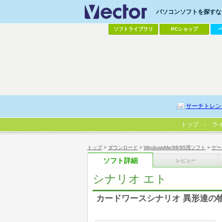
パソコンソフトを探すなら
ソフトライブラリ
PCショップ
サーチトレン
トップ
ラ
トップ
>
ダウンロード
>
WindowsMe/98/95用ソフト
>
ゲー
ソフト詳細
レビュー
シナリオ エト
カードワースシナリオ 異形達の