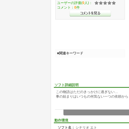
ユーザーの評価(
0
人)：
コメント：
0
件
■関連キーワード
ソフト詳細説明
この物語はただのきっかけに過ぎない…
事の始まりはいつもの何気ない一つの依頼から
動作環境
ソフト名：
シナリオ エト