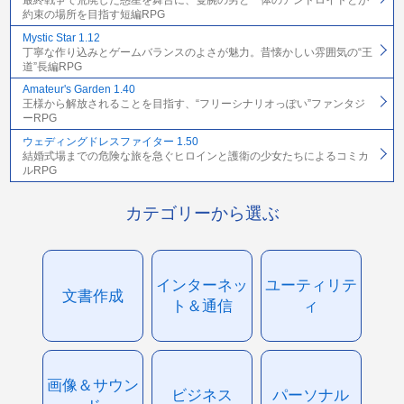
最終戦争で荒廃した惑星を舞台に、隻腕の男と一体のアンドロイドとが
約束の場所を目指す短編RPG
Mystic Star 1.12
丁寧な作り込みとゲームバランスのよさが魅力。昔懐かしい雰囲気の“王
道”長編RPG
Amateur's Garden 1.40
王様から解放されることを目指す、“フリーシナリオっぽい”ファンタジ
ーRPG
ウェディングドレスファイター 1.50
結婚式場までの危険な旅を急ぐヒロインと護衛の少女たちによるコミカ
ルRPG
カテゴリーから選ぶ
インターネッ
ユーティリテ
文書作成
ト＆通信
ィ
画像＆サウン
ビジネス
パーソナル