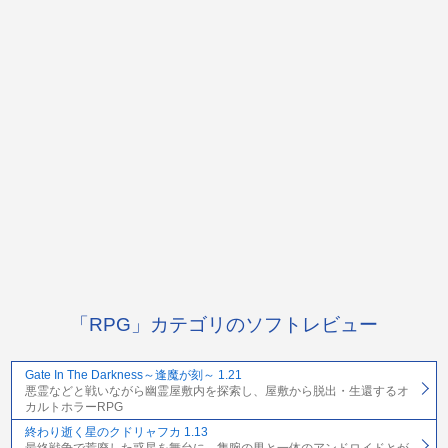
「RPG」カテゴリのソフトレビュー
Gate In The Darkness～逢魔が刻～ 1.21
悪霊などと戦いながら幽霊屋敷内を探索し、屋敷から脱出・生還するオ
カルトホラーRPG
終わり逝く星のクドリャフカ 1.13