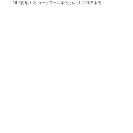
MP3使用の為 カードワース本体はver,1.29以降推奨