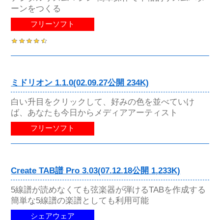
ーンをつくる
フリーソフト
ミドリオン 1.1.0(02.09.27公開 234K)
白い升目をクリックして、好みの色を並べていけ
ば、あなたも今日からメディアアーティスト
フリーソフト
Create TAB譜 Pro 3.03(07.12.18公開 1,233K)
5線譜が読めなくても弦楽器が弾けるTABを作成する
簡単な5線譜の楽譜としても利用可能
シェアウェア