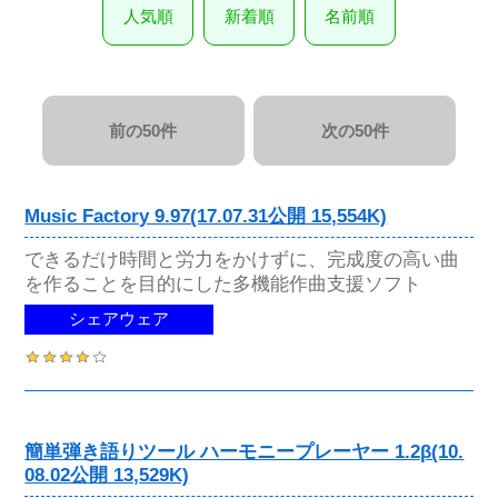
人気順
新着順
名前順
前の50件
次の50件
Music Factory 9.97(17.07.31公開 15,554K)
できるだけ時間と労力をかけずに、完成度の高い曲
を作ることを目的にした多機能作曲支援ソフト
シェアウェア
簡単弾き語りツール ハーモニープレーヤー 1.2β(10.
08.02公開 13,529K)