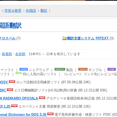
学習＆教育
外国語
翻訳
国語翻訳
クロスペル
(7)
翻訳支援システム TRTEXT
(3)
-
新着順
-
名前順
11本中1 ～ 11本を表示しています
ーソフト ｜
シェアウェア ｜
製品 ｜
サンプル ｜
ソフト ｜
特に人気の高いソフト ｜ 《レビュー》 リンク先にレビュー
DOSV
ロシア語動詞活用練習ソフト (97.05.08公開 24K)
DIC
エス日機械翻訳ソフト(v4.0以降)用の辞書 (95.12.22公開 83K)
A RADIKARO OFICIALA
アカデミーオ基礎語根表/校正版 (95.12.22公開 
DI 1.20
エスペラント文書 簡易整形 (95.12.22公開 12K)
onal Dictionary for DOS 5.30
電子英和辞書作成・検索ソフト PDIC (02.0