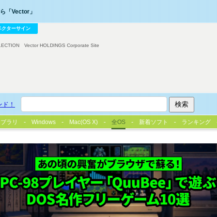
「Vector」
ベクターサイン
LECTION
Vector HOLDINGS Corporate Site
ンド！
イブラリ
Windows
Mac(OS X)
全OS
新着ソフト
ランキング