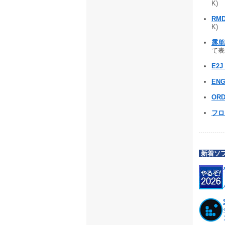
K)
RM
K)
露単
て表示
E2J
ENG
ORD
フロ
新着ソ