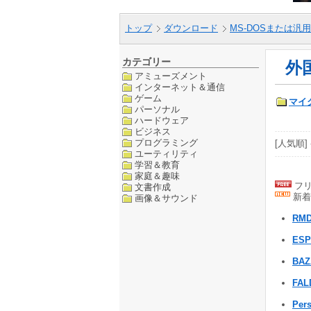
トップ
ダウンロード
MS-DOSまたは汎用
カテゴリー
外
アミューズメント
インターネット＆通信
ゲーム
マイ
パーソナル
ハードウェア
ビジネス
プログラミング
[人気順] 
ユーティリティ
学習＆教育
家庭＆趣味
フリ
文書作成
新着
画像＆サウンド
RM
ESP
BAZ
FAL
Pers