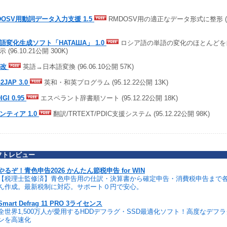
DOSV用動詞データ入力支援 1.5
RMDOSV用の適正なデータ形式に整形 (97.
語変化生成ソフト「НАТАША」 1.0
ロシア語の単語の変化のほとんどを
 (96.10.21公開 300K)
 改
英語→日本語変換 (96.06.10公開 57K)
2JAP 3.0
英和・和英プログラム (95.12.22公開 13K)
IGI 0.95
エスペラント辞書順ソート (95.12.22公開 18K)
ンティア 1.0
翻訳/TRTEXT/PDIC支援システム (95.12.22公開 98K)
フトレビュー
やるぞ！青色申告2026 かんたん節税申告 for WIN
【税理士監修済】青色申告用の仕訳・決算書から確定申告・消費税申告まで
ん作成。最新税制に対応。サポート０円で安心。
Smart Defrag 11 PRO 3ライセンス
全世界1,500万人が愛用するHDDデフラグ・SSD最適化ソフト！高度なデフ
ンを高速化