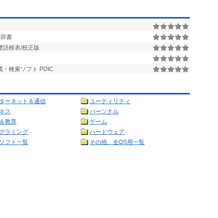
の辞書
語根表/校正版
・検索ソフト PDIC
ターネット＆通信
ユーティリティ
ネス
パーソナル
＆教育
ゲーム
グラミング
ハードウェア
ソフト一覧
その他、全OS用一覧