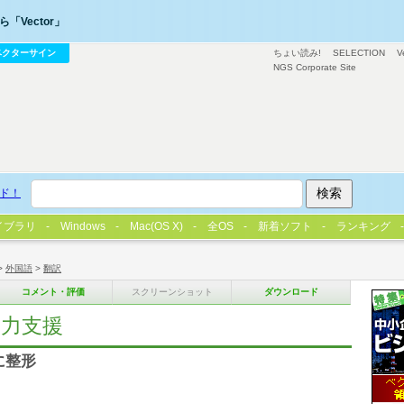
「Vector」
ベクターサイン
ちょい読み!
SELECTION
V
NGS Corporate Site
ド！
イブラリ
Windows
Mac(OS X)
全OS
新着ソフト
ランキング
>
外国語
>
翻訳
コメント・評価
スクリーンショット
ダウンロード
入力支援
に整形