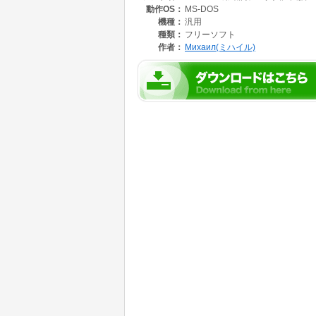
動作OS：
MS-DOS
自分でマクロを書いてエディターに乗っける
かれる事は確実(-_-;)
機種：
汎用
どなたかよい物を作成もしくは紹介してくださ
種類：
フリーソフト
柔軟性に欠けることは分かっていますが、とに
作者：
Михаил(ミハイル)
念してがんがん行きたいという方に提供します
このプログラムが正しいデータ形式を作ってく