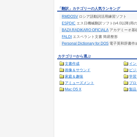
「翻訳」カテゴリーの人気ランキング
RMDOSV
ロシア語動詞活用練習ソフト
ESPDIC
エス日機械翻訳ソフト(v4.0以降)用
BAZA RADIKARO OFICIALA
アカデミーオ基礎
FALDI
エスペラント文書 簡易整形
Personal Dictionary for DOS
電子英和辞書作成
カテゴリーから選ぶ
文書作成
イン
画像＆サウンド
ビジ
家庭＆趣味
学習
アミューズメント
プロ
Mac OS X
製品