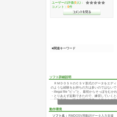
ユーザーの評価(
0
人)：
コメント：
0
件
■関連キーワード
ソフト詳細説明
ＲＭＤＯＳＶのＣＳＶ形式のデータをエディ
のような経験をお持ちの方は多いのではないで
・illegal file "ピッ"と、最初からそっぽをむか
・とりあえず起動できたので、練習していくと
・起動直後や一語の練習終了後に小松さんの顔
どこかデータに誤りがあるはず...と見てもＣ
動作環境
かく言う私も苦慮し、エディターでキリール文
ソフト名：
RMDOSV用動詞データ入力支援
ＳＶの加工入力マクロがあれば問題は解決する.