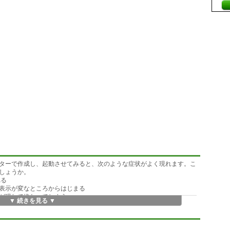
ターで作成し、起動させてみると、次のような症状がよく現れます。こ
しょうか。
れる
表示が変なところからはじまる
が現れて終わってしまう。
▼ 続きを見る ▼
ＳＶゆえに見ずらく、百語くらいでもその発見は困難です。
字を入力するためＶｚのマクロ ＲＵＳＳ９８.ＤＥＦは必須なので、Ｃ
..とあちこち探しましたが、適当なものが見つかりませんでした。