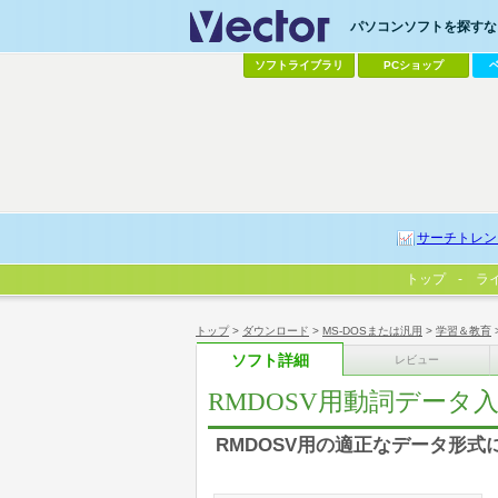
パソコンソフトを探すなら
ソフトライブラリ
PCショップ
サーチトレン
トップ
ラ
トップ
>
ダウンロード
>
MS-DOSまたは汎用
>
学習＆教育
ソフト詳細
レビュー
RMDOSV用動詞データ
RMDOSV用の適正なデータ形式