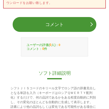
ウンロードをお願い致します。
コメント
ユーザーの評価(
人)：
0
0
コメント：
件
0
ソフト詳細説明
シフトＪＩＳコードのキリール文字でロシア語の辞書見出し
となる単語を入力（キーボードはロシアＱＷＥＲＴＹ配列
化）するだけで、何の品詞であるかをある程度自動的に判別
し、その変化のほとんどを自動的に生成して表示します。
語素により他の品詞もしくは変化である可能性がある場合に