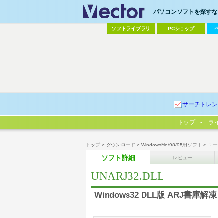
パソコンソフトを探すなら
ソフトライブラリ
PCショップ
サーチトレン
トップ
ラ
トップ
>
ダウンロード
>
WindowsMe/98/95用ソフト
>
ユー
ソフト詳細
レビュー
UNARJ32.DLL
Windows32 DLL版 ARJ書庫解凍