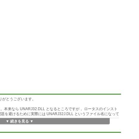
ありがとうございます。
DLL です。本来なら UNARJ32.DLL となるところですが， ロータスのインスト
題を避けるために実際には UNARJ32J.DLL というファイル名になって
▼ 続きを見る ▼
WINDC MES 3 で進められている『アーカイバ統合プロジェクト』での API 仕様に
ついては，現在プロジェクトが進行中であることから今後変更されることも
，最終決定版ではないということを十分ご理解の上ご使用下さい。