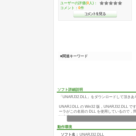
ユーザーの評価(
0
人)：
コメント：
0
件
■関連キーワード
ソフト詳細説明
「UNARJ32.DLL」をダウンロードして頂き
UNARJ.DLL の Win32 版，UNARJ32.
ーラがこの名前の DLL を使用しているので，問
います。
UNARJ32.DLL は現在 Nifty-Serve F
動作環境
準拠しています。ただし，この API 仕様に
ソフト名：
UNARJ32.DLL
考えられます。現在使用可能な機能についても