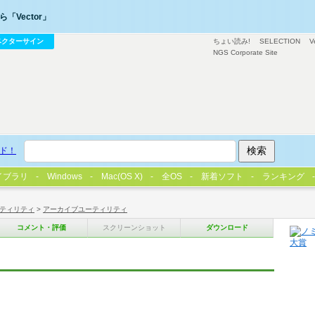
「Vector」
ベクターサイン
ちょい読み!
SELECTION
V
NGS Corporate Site
ド！
イブラリ
Windows
Mac(OS X)
全OS
新着ソフト
ランキング
ティリティ
>
アーカイブユーティリティ
コメント・評価
スクリーンショット
ダウンロード