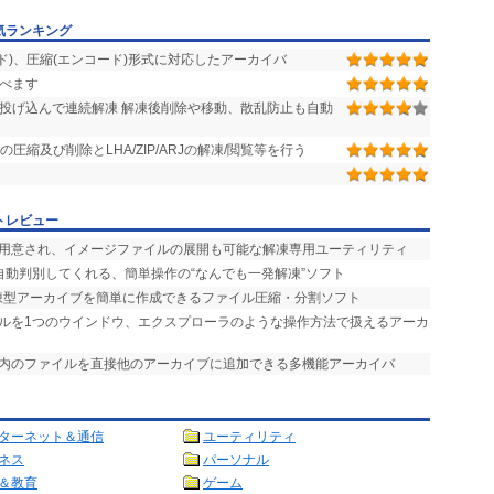
気ランキング
ド)、圧縮(エンコード)形式に対応したアーカイバ
調べます
投げ込んで連続解凍 解凍後削除や移動、散乱防止も自動
圧縮及び削除とLHA/ZIP/ARJの解凍/閲覧等を行う
トレビュー
が用意され、イメージファイルの展開も可能な解凍専用ユーティリティ
自動判別してくれる、簡単操作の“なんでも一発解凍”ソフト
解凍型アーカイブを簡単に作成できるファイル圧縮・分割ソフト
イルを1つのウインドウ、エクスプローラのような操作方法で扱えるアーカ
ブ内のファイルを直接他のアーカイブに追加できる多機能アーカイバ
ターネット＆通信
ユーティリティ
ネス
パーソナル
＆教育
ゲーム