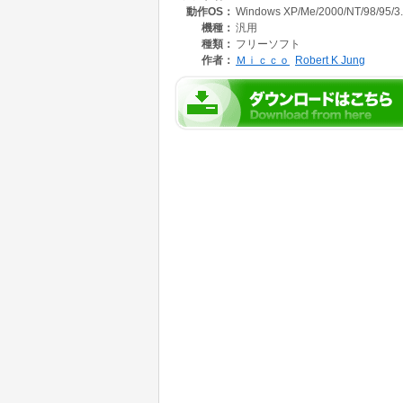
動作OS：
Windows XP/Me/2000/NT/98/95/3
フリー・ソフトウェアの UNARJ.EXE のソース
機種：
汎用
植してあります。従って，最新の ARJ.EXE V
種類：
フリーソフト
作者：
Ｍｉｃｃｏ
Robert K Jung