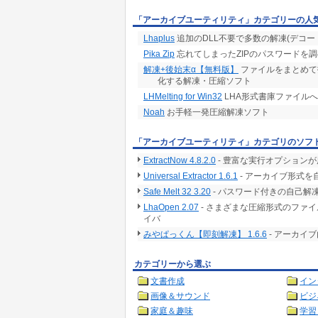
「アーカイブユーティリティ」カテゴリーの人
Lhaplus
追加のDLL不要で多数の解凍(デコー
Pika Zip
忘れてしまったZIPのパスワードを
解凍+後始末α【無料版】
ファイルをまとめて
化する解凍・圧縮ソフト
LHMelting for Win32
LHA形式書庫ファイルへの
Noah
お手軽一発圧縮解凍ソフト
「アーカイブユーティリティ」カテゴリのソフ
ExtractNow 4.8.2.0
- 豊富な実行オプション
Universal Extractor 1.6.1
- アーカイブ形式を
Safe Melt 32 3.20
- パスワード付きの自己
LhaOpen 2.07
- さまざまな圧縮形式のファ
イバ
みやぱっくん【即刻解凍】 1.6.6
- アーカイ
カテゴリーから選ぶ
文書作成
イン
画像＆サウンド
ビジ
家庭＆趣味
学習