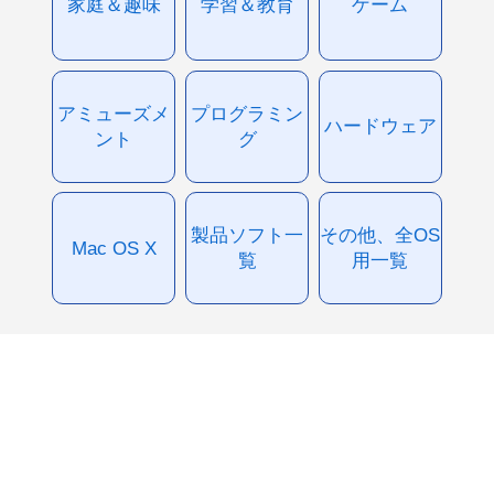
家庭＆趣味
学習＆教育
ゲーム
アミューズメ
プログラミン
ハードウェア
ント
グ
製品ソフト一
その他、全OS
Mac OS X
覧
用一覧