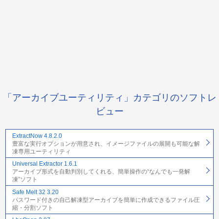
「アーカイブユーティリティ」カテゴリのソフトレ
ビュー
ExtractNow 4.8.2.0
豊富な実行オプションが用意され、イメージファイルの展開も可能な解
凍専用ユーティリティ
Universal Extractor 1.6.1
アーカイブ形式を自動判別してくれる、簡単操作の“なんでも一発解
凍”ソフト
Safe Melt 32 3.20
パスワード付きの自己解凍型アーカイブを簡単に作成できるファイル圧
縮・分割ソフト