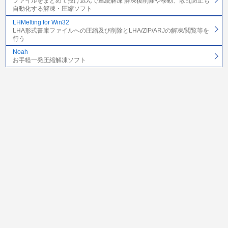
ファイルをまとめて投げ込んで連続解凍 解凍後削除や移動、散乱防止も
自動化する解凍・圧縮ソフト
LHMelting for Win32
LHA形式書庫ファイルへの圧縮及び削除とLHA/ZIP/ARJの解凍/閲覧等を
行う
Noah
お手軽一発圧縮解凍ソフト