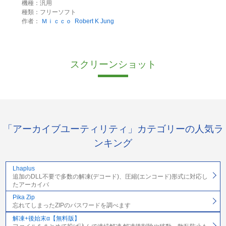
機種：汎用
種類：フリーソフト
作者：
Ｍｉｃｃｏ
Robert K Jung
スクリーンショット
「アーカイブユーティリティ」カテゴリーの人気ラ
ンキング
Lhaplus
追加のDLL不要で多数の解凍(デコード)、圧縮(エンコード)形式に対応し
たアーカイバ
Pika Zip
忘れてしまったZIPのパスワードを調べます
解凍+後始末α【無料版】