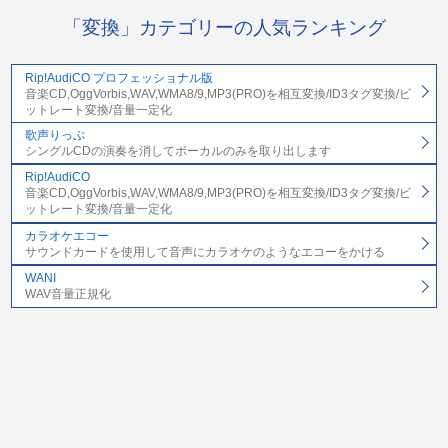
「変換」カテゴリーの人気ランキング
Rip!AudiCO プロフェッショナル版
音楽CD,OggVorbis,WAV,WMA8/9,MP3(PRO)を相互変換/ID3タグ変換/ビ
ットレート変換/音量一定化
歌声りっぷ
シングルCDの演奏を消してボーカルのみを取り出します
Rip!AudiCO
音楽CD,OggVorbis,WAV,WMA8/9,MP3(PRO)を相互変換/ID3タグ変換/ビ
ットレート変換/音量一定化
カラオケエコー
サウンドカードを使用して音声にカラオケのようなエコーをかける
WANI
WAV音量正規化