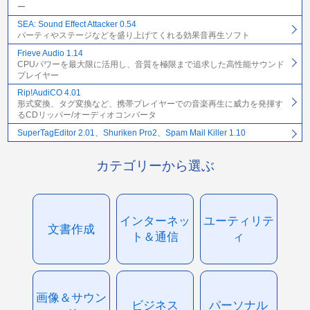
ー
SEA: Sound Effect Attacker 0.54
パーティやステージなどを盛り上げてくれる効果音再生ソフト
Frieve Audio 1.14
CPUパワーを最大限に活用し、音質を極限まで追求した高性能サウンド
プレイヤー
Rip!AudiCO 4.01
形式変換、タグ変換など、携帯プレイヤーでの音楽再生に威力を発揮す
るCDリッパー/オーディオコンバータ
SuperTagEditor 2.01、Shuriken Pro2、Spam Mail Killer 1.10
カテゴリーから選ぶ
インターネッ
ユーティリテ
文書作成
ト＆通信
ィ
画像＆サウン
ビジネス
パーソナル