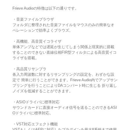
Frieve Audioの特徴は以下の通りです。
・音楽ファイルブラウザ
フォルダに整理された音楽ファイルをマウスのみの簡単なオ
ペレーションで効率よくブラウズ。
・高機能、高音質イコライザ
単体アンプなどでは遅延が生じてしまう関係上現実的に搭載
することのできない直線位相FIR型フィルタによる高音質イコ
ライザを搭載。
・高品質リサンプラ
各入力周波数に対するリサンプリングの設定を、わずかな設
定で 簡単に行うことができます。Frieve Audio内でアップサン
プリングを行うことによりDAコンバート時に生じる 折り返し
ノイズを低減することができます。
・ASIOドライバに標準対応
サウンドカードに直接オーディオ信号を送ることのできるASI
Oドライバに標準対応。
・VST対応エフェクト機能
VSTもしくはAEPに対応したプラグインを最大8系統まで使用