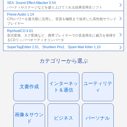
SEA: Sound Effect Attacker 0.54
パーティやステージなどを盛り上げてくれる効果音再生ソフト
Frieve Audio 1.14
CPUパワーを最大限に活用し、音質を極限まで追求した高性能サウンド
プレイヤー
Rip!AudiCO 4.01
形式変換、タグ変換など、携帯プレイヤーでの音楽再生に威力を発揮す
るCDリッパー/オーディオコンバータ
SuperTagEditor 2.01、Shuriken Pro2、Spam Mail Killer 1.10
カテゴリーから選ぶ
インターネッ
ユーティリテ
文書作成
ト＆通信
ィ
画像＆サウン
ビジネス
パーソナル
ド