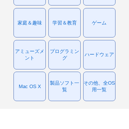
家庭＆趣味
学習＆教育
ゲーム
アミューズメ
プログラミン
ハードウェア
ント
グ
製品ソフト一
その他、全OS
Mac OS X
覧
用一覧