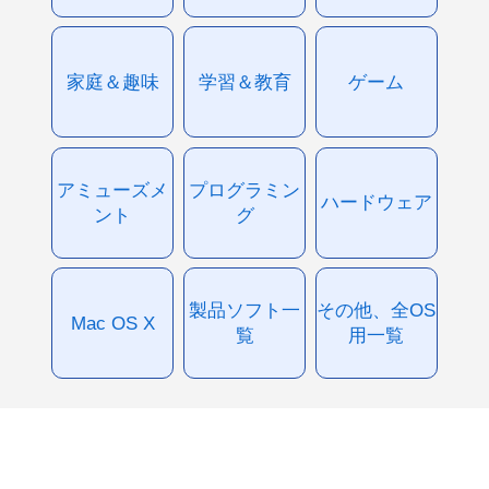
家庭＆趣味
学習＆教育
ゲーム
アミューズメ
プログラミン
ハードウェア
ント
グ
製品ソフト一
その他、全OS
Mac OS X
覧
用一覧