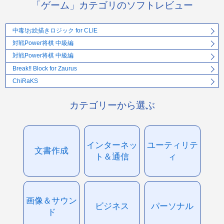
「ゲーム」カテゴリのソフトレビュー
中毒!お絵描きロジック for CLIE
対戦Power将棋 中級編
対戦Power将棋 中級編
Break!! Block for Zaurus
ChiRaKS
カテゴリーから選ぶ
インターネッ
ユーティリテ
文書作成
ト＆通信
ィ
画像＆サウン
ビジネス
パーソナル
ド