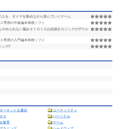
の上を、ダイヤを集めながら進んでいくゲーム
ルス専用の中級編本将棋ソフト
らやめられない脳みそトロトロお絵描きロジックのザウル
ルス専用の入門編本将棋ソフト
ング!!
ターネット＆通信
ユーティリティ
ネス
パーソナル
＆教育
ゲーム
グラミング
ハードウェア