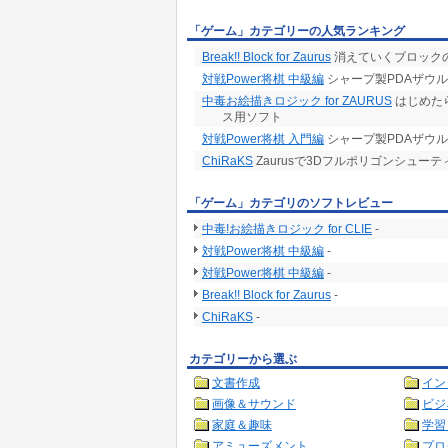
「ゲーム」カテゴリーの人気ランキング
Break!! Block for Zaurus
消えていくブロック
対戦Power将棋 中級編
シャープ製PDAザウ
中毒お絵描きロジック for ZAURUS
はじめた
ス用ソフト
対戦Power将棋 入門編
シャープ製PDAザウ
ChiRaKS
Zaurusで3Dフルポリゴンシューティ
「ゲーム」カテゴリのソフトレビュー
中毒!お絵描きロジック for CLIE
-
対戦Power将棋 中級編
-
対戦Power将棋 中級編
-
Break!! Block for Zaurus
-
ChiRaKS
-
カテゴリーから選ぶ
文書作成
イン
画像＆サウンド
ビジ
家庭＆趣味
学習
アミューズメント
プロ