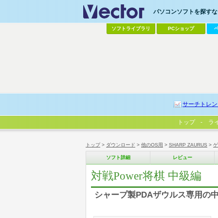
パソコンソフトを探すなら
ソフトライブラリ
PCショップ
サーチトレン
トップ
ラ
トップ
>
ダウンロード
>
他のOS用
>
SHARP ZAURUS
>
ゲ
ソフト詳細
レビュー
対戦Power将棋 中級編
シャープ製PDAザウルス専用の