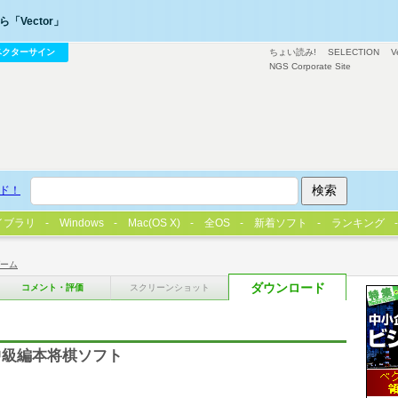
「Vector」
ベクターサイン
ちょい読み!
SELECTION
V
NGS Corporate Site
ド！
イブラリ
Windows
Mac(OS X)
全OS
新着ソフト
ランキング
ーム
ダウンロード
コメント・評価
スクリーンショット
中級編本将棋ソフト