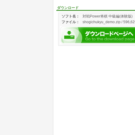
ダウンロード
ソフト名：
対戦Power将棋 中級編(体験版)
ファイル：
shogichukyu_demo.zip / 596,62