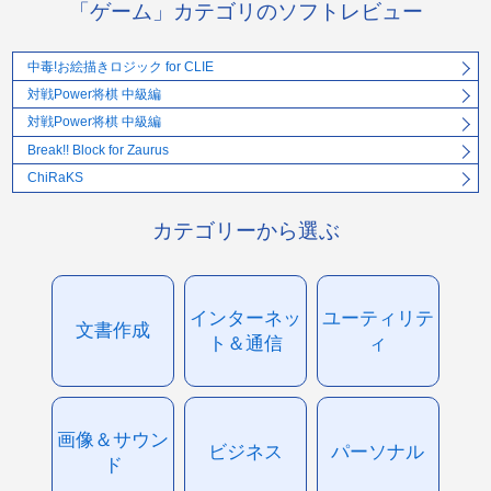
「ゲーム」カテゴリのソフトレビュー
中毒!お絵描きロジック for CLIE
対戦Power将棋 中級編
対戦Power将棋 中級編
Break!! Block for Zaurus
ChiRaKS
カテゴリーから選ぶ
インターネッ
ユーティリテ
文書作成
ト＆通信
ィ
画像＆サウン
ビジネス
パーソナル
ド