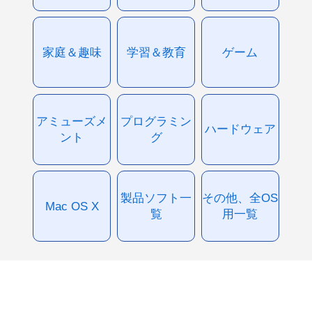
家庭＆趣味
学習＆教育
ゲーム
アミューズメ
プログラミン
ハードウェア
ント
グ
製品ソフト一
その他、全OS
Mac OS X
覧
用一覧