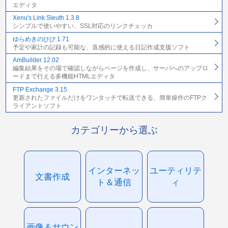
エディタ
Xenu's Link Sleuth 1.3.8
シンプルで使いやすい、SSL対応のリンクチェッカ
ゆらめきのひび 1.71
予定や家計の記録も可能な、直感的に使える日記作成支援ソフト
AmBuilder 12.02
編集結果をその場で確認しながらページを作成し、サーバへのアップロ
ードまで行える多機能HTMLエディタ
FTP Exchange 3.15
更新されたファイルだけをワンタッチで転送できる、簡単操作のFTPク
ライアントソフト
カテゴリーから選ぶ
インターネッ
ユーティリテ
文書作成
ト＆通信
ィ
画像＆サウン