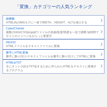
「変換」カテゴリーの人気ランキング
縦横幅
HTML内のIMGタグに一発でWIDTH、HEIGHT、ALTを挿入する
CyberChamel
複数のhtml/CSS/png/gifファイルの色相/彩度/明度を一括で調整 短時間で
サイトのイメージをがらっと変更可
HtoX32
HTMLファイルをテキストファイルに変換
勝手にHTML変換
勝手に飾り付け♪テキストファイルを勝手に飾り付けしてHTMLに変換
HTMLtoTXT
主にネット小説をTXT化するために作られたHTMLをテキストに変換す
るプログラム