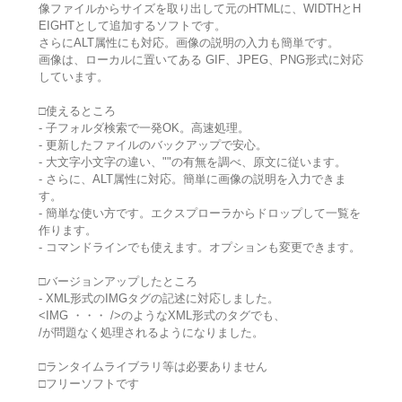
像ファイルからサイズを取り出して元のHTMLに、WIDTHとH
EIGHTとして追加するソフトです。
さらにALT属性にも対応。画像の説明の入力も簡単です。
画像は、ローカルに置いてある GIF、JPEG、PNG形式に対応
しています。
□使えるところ
- 子フォルダ検索で一発OK。高速処理。
- 更新したファイルのバックアップで安心。
- 大文字小文字の違い、""の有無を調べ、原文に従います。
- さらに、ALT属性に対応。簡単に画像の説明を入力できま
す。
- 簡単な使い方です。エクスプローラからドロップして一覧を
作ります。
- コマンドラインでも使えます。オプションも変更できます。
□バージョンアップしたところ
- XML形式のIMGタグの記述に対応しました。
<IMG ・・・ />のようなXML形式のタグでも、
/が問題なく処理されるようになりました。
□ランタイムライブラリ等は必要ありません
□フリーソフトです