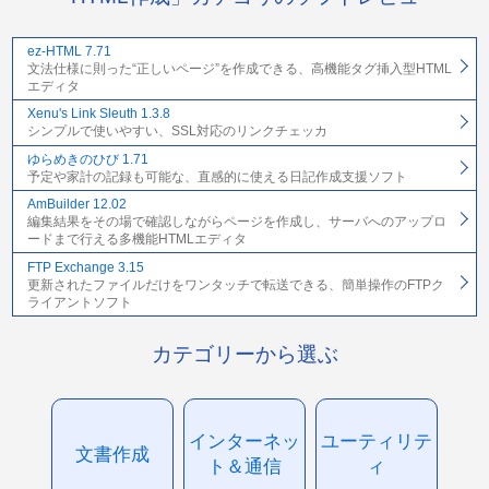
ez-HTML 7.71
文法仕様に則った“正しいページ”を作成できる、高機能タグ挿入型HTML
エディタ
Xenu's Link Sleuth 1.3.8
シンプルで使いやすい、SSL対応のリンクチェッカ
ゆらめきのひび 1.71
予定や家計の記録も可能な、直感的に使える日記作成支援ソフト
AmBuilder 12.02
編集結果をその場で確認しながらページを作成し、サーバへのアップロ
ードまで行える多機能HTMLエディタ
FTP Exchange 3.15
更新されたファイルだけをワンタッチで転送できる、簡単操作のFTPク
ライアントソフト
カテゴリーから選ぶ
インターネッ
ユーティリテ
文書作成
ト＆通信
ィ