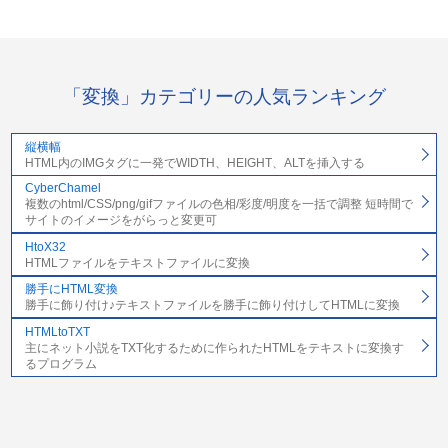
「変換」カテゴリーの人気ランキング
縦横幅
HTML内のIMGタグに一発でWIDTH、HEIGHT、ALTを挿入する
CyberChamel
複数のhtml/CSS/png/gifファイルの色相/彩度/明度を一括で調整 短時間で
サイトのイメージをがらっと変更可
HtoX32
HTMLファイルをテキストファイルに変換
勝手にHTML変換
勝手に飾り付け♪テキストファイルを勝手に飾り付けしてHTMLに変換
HTMLtoTXT
主にネット小説をTXT化するために作られたHTMLをテキストに変換す
るプログラム