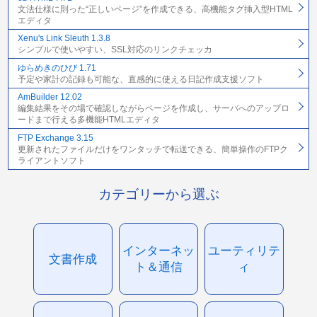
文法仕様に則った“正しいページ”を作成できる、高機能タグ挿入型HTML
エディタ
Xenu's Link Sleuth 1.3.8
シンプルで使いやすい、SSL対応のリンクチェッカ
ゆらめきのひび 1.71
予定や家計の記録も可能な、直感的に使える日記作成支援ソフト
AmBuilder 12.02
編集結果をその場で確認しながらページを作成し、サーバへのアップロ
ードまで行える多機能HTMLエディタ
FTP Exchange 3.15
更新されたファイルだけをワンタッチで転送できる、簡単操作のFTPク
ライアントソフト
カテゴリーから選ぶ
インターネッ
ユーティリテ
文書作成
ト＆通信
ィ