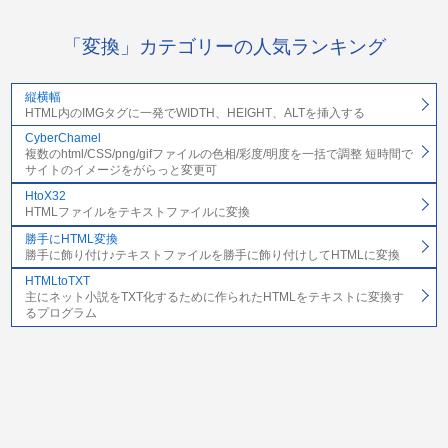
「変換」カテゴリーの人気ランキング
縦横幅
HTML内のIMGタグに一発でWIDTH、HEIGHT、ALTを挿入する
CyberChamel
複数のhtml/CSS/png/gifファイルの色相/彩度/明度を一括で調整 短時間で
サイトのイメージをがらっと変更可
HtoX32
HTMLファイルをテキストファイルに変換
勝手にHTML変換
勝手に飾り付け♪テキストファイルを勝手に飾り付けしてHTMLに変換
HTMLtoTXT
主にネット小説をTXT化するために作られたHTMLをテキストに変換す
るプログラム