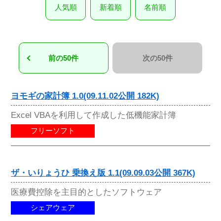
人気順
新着順
名前順
前の50件
次の50件
ヨモギの家計簿 1.0(09.11.02公開 182K)
Excel VBAを利用して作成した低機能家計簿
フリーソフト
ザ・いりょうひ 乗換え版 1.1(09.09.03公開 367K)
医療費控除を主目的としたソフトウェア
シェアウェア