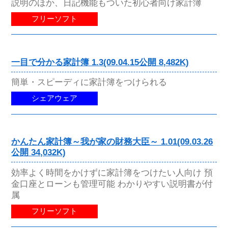
説明のほか、日記機能もついた初心者向け家計簿
フリーソフト
一目で分かる家計簿 1.3(09.04.15公開 8,482K)
簡単・スピーディに家計簿をつけられる
シェアウェア
かんたん家計簿～我が家の財務大臣～ 1.01(09.03.26
公開 34,032K)
効率よく時間をかけずに家計簿をつけたい人向け 預
金口座とローンも管理可能 わかりやすい説明書が付
属
フリーソフト