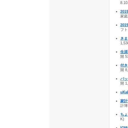
8.1
20
家庭経
20
フト 
きま
1,53
生涯
開 5
付き
開 8
バッ
開 1
uKa
家計
計簿 
ちょ
K)
IOM