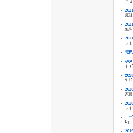
クセル
20
庭経
20
無料
20
フト
電気
やさ
ト (
20
9.1
20
家庭経
20
フト 
ロゴ
K)
20