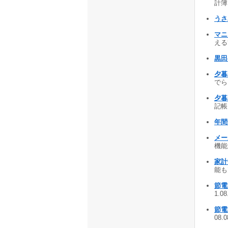
計簿 
うさ
マニ
える簡
黒田
夕暮
でらく
夕暮
記帳で
年間
メー
機能版
家計
能も充
節電の
1.0
節電の
08.