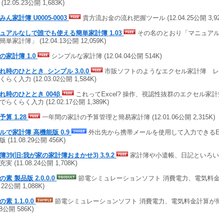
(12.05.23公開 1,683K)
みん家計簿 U0005-0003
貴方流お金の流れ把握ツール (12.04.25公開 3,92
ュアルなしで誰でも使える簡単家計簿 1.03
その名のとおり「マニュア
単家計簿」 (12.04.13公開 12,059K)
の家計簿 1.0
シンプルな家計簿 (12.04.04公開 514K)
れ時のひととき_シンプル 3.0.0
市販ソフトのようなエクセル家計簿 レ
らく入力 (12.03.02公開 1,584K)
れ時のひととき 004β
これってExcel? 操作、視認性抜群のエクセル家
らくらく入力 (12.02.17公開 1,389K)
予算 1.28
一年間の家計の予算管理と簡易家計簿 (12.01.06公開 2,315K)
ルで家計簿 高機能版 0.9
外出先から携帯メールを使用して入力できるEx
 (11.08.29公開 456K)
簿39(旧:我が家の家計簿おまかせ3) 3.9.2
家計簿や小遣帳、日記といろい
実 (11.08.24公開 1,708K)
素 製品版 2.0.0.0
節電シミュレーションソフト 消費電力、電気料金計
8.22公開 1,088K)
素 1.1.0.0
節電シミュレーションソフト 消費電力、電気料金計算が簡単
08公開 586K)