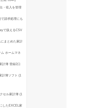
支出・収入を管理
能で請求処理にも
neyで扱えるCSV
ムにまとめた家計
ム ホームマネ
計簿 登録2口
計簿ソフト (1
セル家計簿 (1
したEXCEL家