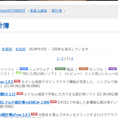
ista/XP/2000/NT
家庭＆趣味
家計簿
計簿
-
新着順
-
名前順
162本中101 ～ 150本を表示しています
1
|
2
| 3 |
4
ーソフト ｜
シェアウェア ｜
製品 ｜
サンプル ｜
ソフト ｜
特に人気の高いソフト ｜ 《レビュー》 リンク先にレビュー
er 1.0.3
モダンな画面デザインでグラフ機能が充実した、シンプルで使
 (21.09.08公開 69,688K)
EX 1.17
エクセル感覚で手軽に入力できる家計簿ソフト (21.06.09公開 1,
CELマルチ家計簿≪EME≫ 1.000
EXCELで作成した多機能な家計簿テンプレー
開 606K)
el家計簿gFree 1.0.3
分類名を選んでボタンをクリックするだけでグラフ