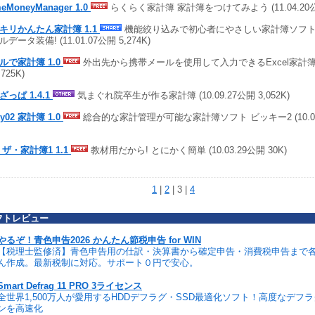
eMoneyManager 1.0
らくらく家計簿 家計簿をつけてみよう (11.04.20公開
キリかんたん家計簿 1.1
機能絞り込みで初心者にやさしい家計簿ソフト
データ装備! (11.01.07公開 5,274K)
ルで家計簿 1.0
外出先から携帯メールを使用して入力できるExcel家計簿 (10
,725K)
ざっぱ 1.4.1
気まぐれ院卒生が作る家計簿 (10.09.27公開 3,052K)
ky02 家計簿 1.0
総合的な家計管理が可能な家計簿ソフト ビッキー2 (10.07.1
 ザ・家計簿1 1.1
教材用だから! とにかく簡単 (10.03.29公開 30K)
1
|
2
| 3 |
4
フトレビュー
やるぞ！青色申告2026 かんたん節税申告 for WIN
【税理士監修済】青色申告用の仕訳・決算書から確定申告・消費税申告まで
ん作成。最新税制に対応。サポート０円で安心。
Smart Defrag 11 PRO 3ライセンス
全世界1,500万人が愛用するHDDデフラグ・SSD最適化ソフト！高度なデフ
ンを高速化