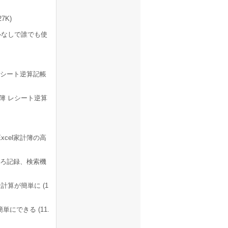
7K)
ルなしで誰でも使
シート逆算記帳
計簿 レシート逆算
cel家計簿の高
ろ記録、検索機
算が簡単に (1
にできる (11.