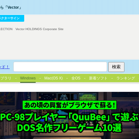
「Vector」
ベクターサイン
LECTION
Vector HOLDINGS Corporate Site
ンド！
イブラリ
Windows
Mac(OS X)
全OS
新着ソフト
ランキング