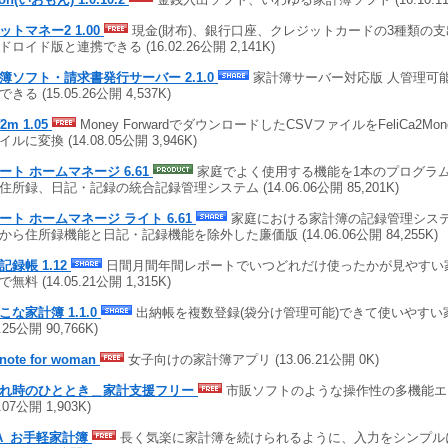
ットマネー2 1.00
現金(財布)、銀行口座、クレジットカードの3種類の
ドロイド版と連携できる (16.02.26公開 2,141K)
簿ソフト・請求書発行サーバー 2.1.0
家計簿サーバー対応版 人管理可
きる (15.05.26公開 4,537K)
f2m 1.05
Money ForwardでダウンロードしたCSVファイルをFeliCa2Mo
ルに変換 (14.08.05公開 3,946K)
ート ホームマネージ 6.61
家庭でよく使用する機能を1本のプログラ
住所録、日記・記録の統合記録管理システム (14.06.06公開 85,201K)
ート ホームマネージ ライト 6.61
家庭における家計簿の記録管理システ
から住所録機能と日記・記録機能を除外した廉価版 (14.06.06公開 84,255K)
記録帳 1.12
日間月間年間レポートでいつどれだけ使ったかが見やすい家
無料 (14.05.21公開 1,315K)
こな家計簿 1.1.0
出納帳を複数登録(袋分け管理可能)できて使いやすい家
6.25公開 90,766K)
-note for woman
女子向けの家計簿アプリ (13.06.21公開 0K)
れ時のひととき＿家計支援フリー
市販ソフトのような操作性の多機能エク
9.07公開 1,903K)
VA_お手軽家計簿
長く気楽に家計簿を続けられるように、入力をシンプルに