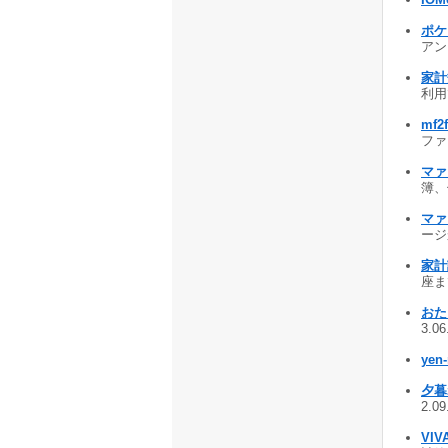
ポケ
アン
家計
利用で
mf2
ファイ
マァ
簿、
マァ
ージ
家計
座まで
おた
3.0
yen
夕暮
2.0
VI