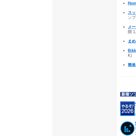
Hom
スッ
ンプル
メー
開 1
まめ
Bik
K)
簡単
新着ソ