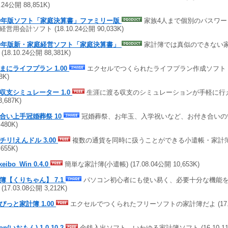
0.24公開 88,851K)
19年版ソフト「家庭決算書」ファミリー版
家族4人まで個別のパスワー
営用会計ソフト (18.10.24公開 90,033K)
19年版新・家庭経営ソフト「家庭決算書」
家計簿では真似のできない
(18.10.24公開 88,381K)
まにライフプラン 1.00
エクセルでつくられたライフプラン作成ソフト (18.
8K)
収支シミュレーター 1.0
生涯に渡る収支のシミュレーションが手軽に行える (
3,687K)
合い上手冠婚葬祭 10
冠婚葬祭、お年玉、入学祝いなど、お付き合いの管理 (
,480K)
チリ!えんドル 3.00
複数の通貨を同時に扱うことができる小遣帳・家計簿 (17
,655K)
keibo_Win 0.4.0
簡単な家計簿(小遣帳) (17.08.04公開 10,653K)
簿【くりちゃん】 7.1
パソコン初心者にも使い易く、必要十分な機能
(17.03.08公開 3,212K)
ぴっと家計簿 1.00
エクセルでつくられたフリーソフトの家計簿だよ (17.02
on(いおもん) 1.0.10.2
金銭入出ソフト、いわゆる家計簿ソフト (16.10.11公