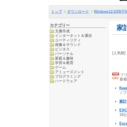
トップ
ダウンロード
Windows11/10/8/7/V
カテゴリー
家
文書作成
インターネット＆通信
ユーティリティ
画像＆サウンド
ビジネス
[人気順] 
パーソナル
家庭＆趣味
学習＆教育
ゲーム
アミューズメント
フリ
プログラミング
新着
ハードウェア
Keep
ソフト
家計簿
EX
19公
Exc