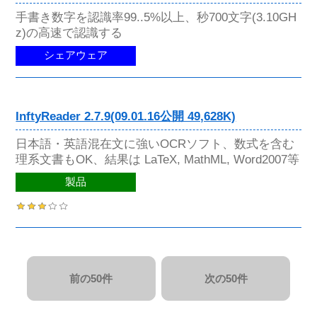
手書き数字を認識率99..5%以上、秒700文字(3.10GH
z)の高速で認識する
シェアウェア
InftyReader 2.7.9(09.01.16公開 49,628K)
日本語・英語混在文に強いOCRソフト、数式を含む
理系文書もOK、結果は LaTeX, MathML, Word2007等
製品
前の50件
次の50件