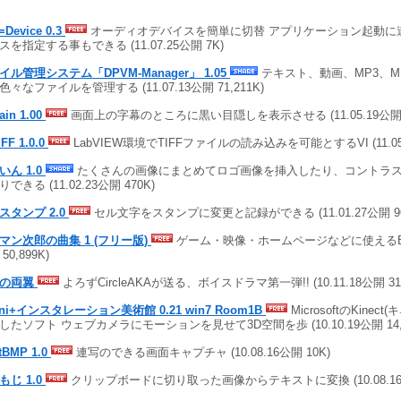
=Device 0.3
オーディオデバイスを簡単に切替 アプリケーション起動に
スを指定する事もできる (11.07.25公開 7K)
イル管理システム「DPVM-Manager」 1.05
テキスト、動画、MP3、M
色々なファイルを管理する (11.07.13公開 71,211K)
ain 1.00
画面上の字幕のところに黒い目隠しを表示させる (11.05.19公開 
FF 1.0.0
LabVIEW環境でTIFFファイルの読み込みを可能とするVI (11.05.
いん 1.0
たくさんの画像にまとめてロゴ画像を挿入したり、コントラ
できる (11.02.23公開 470K)
スタンプ 2.0
セル文字をスタンプに変更と記録ができる (11.01.27公開 96
マン次郎の曲集 1 (フリー版)
ゲーム・映像・ホームページなどに使えるBGM集
50,899K)
色の両翼
よろずCircleAKAが送る、ボイスドラマ第一弾!! (10.11.18公開 31,
gni+インスタレーション美術館 0.21 win7 Room1B
MicrosoftのKinec
したソフト ウェブカメラにモーションを見せて3D空間を歩 (10.10.19公開 14,4
tBMP 1.0
連写のできる画面キャプチャ (10.08.16公開 10K)
もじ 1.0
クリップボードに切り取った画像からテキストに変換 (10.08.16公