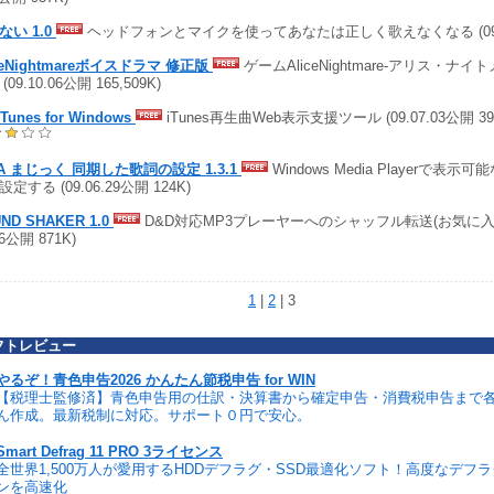
ない 1.0
ヘッドフォンとマイクを使ってあなたは正しく歌えなくなる (09.10
iceNightmareボイスドラマ 修正版
ゲームAliceNightmare-アリス・ナ
(09.10.06公開 165,509K)
Tunes for Windows
iTunes再生曲Web表示支援ツール (09.07.03公開 3
A まじっく 同期した歌詞の設定 1.3.1
Windows Media Playerで表
定する (09.06.29公開 124K)
ND SHAKER 1.0
D&D対応MP3プレーヤーへのシャッフル転送(お気に入り機
16公開 871K)
1
|
2
| 3
フトレビュー
やるぞ！青色申告2026 かんたん節税申告 for WIN
【税理士監修済】青色申告用の仕訳・決算書から確定申告・消費税申告まで
ん作成。最新税制に対応。サポート０円で安心。
Smart Defrag 11 PRO 3ライセンス
全世界1,500万人が愛用するHDDデフラグ・SSD最適化ソフト！高度なデフ
ンを高速化