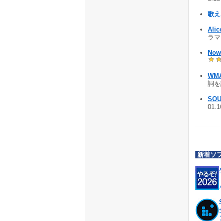
歌え
Al
ラマ 
Now
WM
詞を設
SOU
01.
新着ソ