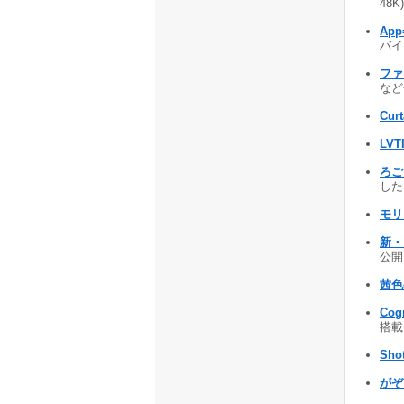
48K)
App
バイ
ファ
など
Curt
LVTI
ろご
したり
モリ
新・
公開 
茜
Co
搭載
Sho
がぞ