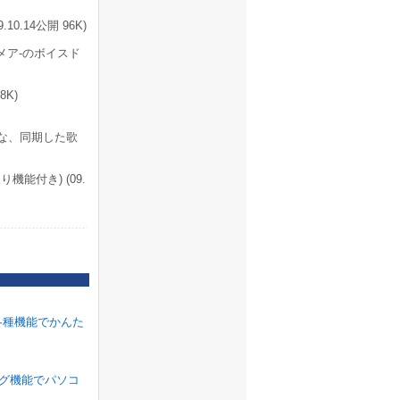
.14公開 96K)
イトメア-のボイスド
98K)
示可能な、同期した歌
能付き) (09.
各種機能でかんた
ラグ機能でパソコ