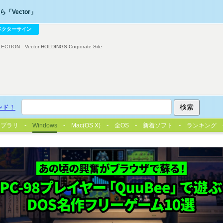
「Vector」
ベクターサイン
LECTION
Vector HOLDINGS Corporate Site
ンド！
イブラリ
Windows
Mac(OS X)
全OS
新着ソフト
ランキング