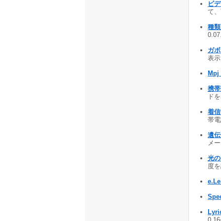
ビデ
て、
種類別
0.0
ガボー
表示!
Mpj
携帯
ドを
着信
帯電話
遺伝
メー
光の
度を調
e.
Spe
Lyri
0.1