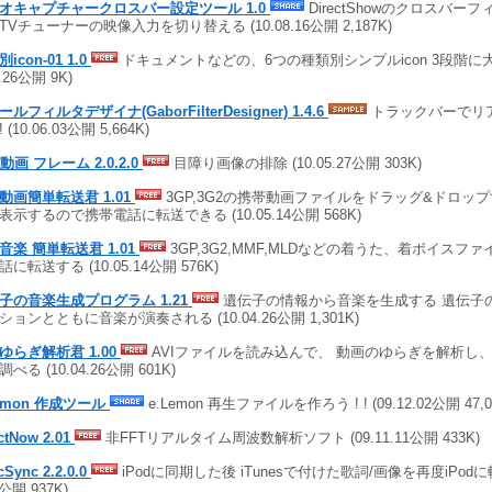
オキャプチャークロスバー設定ツール 1.0
DirectShowのクロスバー
TVチューナーの映像入力を切り替える (10.08.16公開 2,187K)
icon-01 1.0
ドキュメントなどの、6つの種類別シンプルicon 3段階に大
7.26公開 9K)
ルフィルタデザイナ(GaborFilterDesigner) 1.4.6
トラックバーでリア
 (10.06.03公開 5,664K)
 動画 フレーム 2.0.2.0
目障り画像の排除 (10.05.27公開 303K)
動画簡単転送君 1.01
3GP,3G2の携帯動画ファイルをドラッグ&ドロッ
表示するので携帯電話に転送できる (10.05.14公開 568K)
音楽 簡単転送君 1.01
3GP,3G2,MMF,MLDなどの着うた、着ボイスフ
に転送する (10.05.14公開 576K)
子の音楽生成プログラム 1.21
遺伝子の情報から音楽を生成する 遺伝子
ションとともに音楽が演奏される (10.04.26公開 1,301K)
ゆらぎ解析君 1.00
AVIファイルを読み込んで、 動画のゆらぎを解析し
べる (10.04.26公開 601K)
Lemon 作成ツール
e.Lemon 再生ファイルを作ろう ! ! (09.12.02公開 47,0
ctNow 2.01
非FFTリアルタイム周波数解析ソフト (09.11.11公開 433K)
cSync 2.2.0.0
iPodに同期した後 iTunesで付けた歌詞/画像を再度iPodに転
6公開 937K)