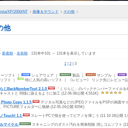
ista/XP/2000/NT
画像＆サウンド
その他
の他
-
新着順
-
名前順
131本中101 ～ 131本を表示しています
1
|
2
| 3
ーソフト ｜
シェアウェア ｜
製品 ｜
サンプル ｜
ソフト ｜
特に人気の高いソフト ｜ 《レビュー》 リンク先にレビュー
じBackNumberTool 2.1.0
「くりらじ」のバックナンバーファイルをiP
キャストと 同様に扱えるように加工 (12.06.06公開 4,551K)
 Photo Copy 1.1.5
デジタル写真などのJPEGファイルをPSPの画面サ
PICTUREフォルダーに格納 (12.05.24公開 825K)
Touch! 1.1
スレートPCで指を使ってピアノを弾こう (11.10.18公開 1,0
セルマイケル
スキャニングのダスト汚れを簡単削除 消しゴムソフト (11.10