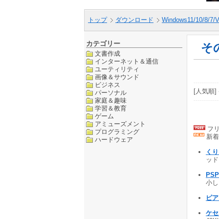
トップ
ダウンロード
Windows11/10/8/7/V
カテゴリー
そ
文書作成
インターネット＆通信
ユーティリティ
画像＆サウンド
ビジネス
[人気順] 
パーソナル
家庭＆趣味
学習＆教育
ゲーム
アミューズメント
フリ
プログラミング
新着
ハードウェア
くりら
ッド
PSP
小し、
ピアノ
ケ