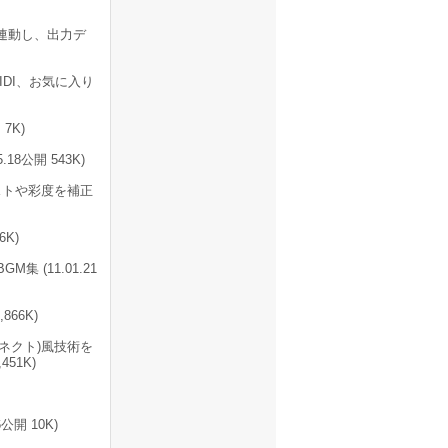
連動し、出力デ
IDI、お気に入り
7K)
18公開 543K)
ストや彩度を補正
K)
 (11.01.21
866K)
t(キネクト)風技術を
51K)
開 10K)