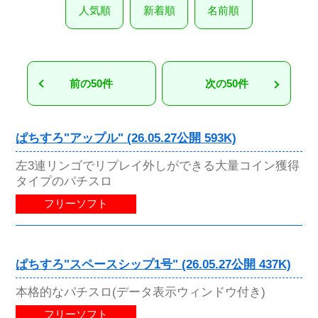
人気順
新着順
名前順
前の50件
次の50件
ぱちすろ"アップル" (26.05.27公開 593K)
左3連リンゴでリプレイ外しができる大量コイン獲得
タイプのパチスロ
フリーソフト
ぱちすろ"スペースシップ1号" (26.05.27公開 437K)
本格的なパチスロ(データ表示ウィンドウ付き)
フリーソフト