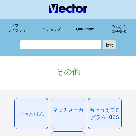
ソフト
みんなの
PCショップ
QuickPoint
ライブラリ
電子署名
その他
マッチメーカ
着せ替えプロ
じゃんけん
ー
グラム KISS