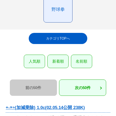
野球拳
カテゴリTOPへ
人気順
新着順
名前順
前の50件
次の50件
+-×÷(加減乗除) 1.0c(02.05.14公開 238K)