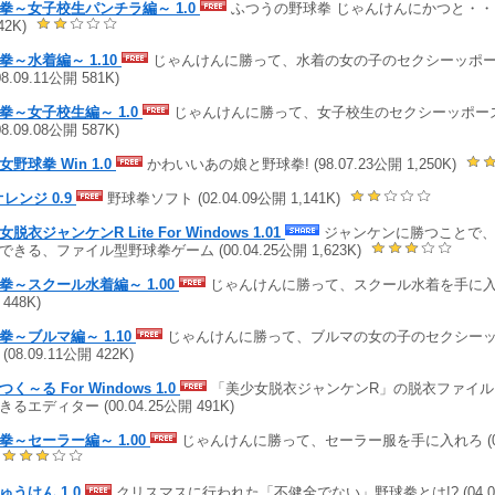
拳～女子校生パンチラ編～ 1.0
ふつうの野球拳 じゃんけんにかつと・・・!? 
42K)
拳～水着編～ 1.10
じゃんけんに勝って、水着の女の子のセクシーッポ
08.09.11公開 581K)
拳～女子校生編～ 1.0
じゃんけんに勝って、女子校生のセクシーッポー
08.09.08公開 587K)
女野球拳 Win 1.0
かわいいあの娘と野球拳! (98.07.23公開 1,250K)
オレンジ 0.9
野球拳ソフト (02.04.09公開 1,141K)
脱衣ジャンケンR Lite For Windows 1.01
ジャンケンに勝つことで、
できる、ファイル型野球拳ゲーム (00.04.25公開 1,623K)
拳～スクール水着編～ 1.00
じゃんけんに勝って、スクール水着を手に入れろ (
448K)
拳～ブルマ編～ 1.10
じゃんけんに勝って、ブルマの女の子のセクシー
(08.09.11公開 422K)
く～る For Windows 1.0
「美少女脱衣ジャンケンR」の脱衣ファイル
るエディター (00.04.25公開 491K)
拳～セーラー編～ 1.00
じゃんけんに勝って、セーラー服を手に入れろ (08.0
)
ゅうけん 1.0
クリスマスに行われた「不健全でない」野球拳とは!? (04.04.2