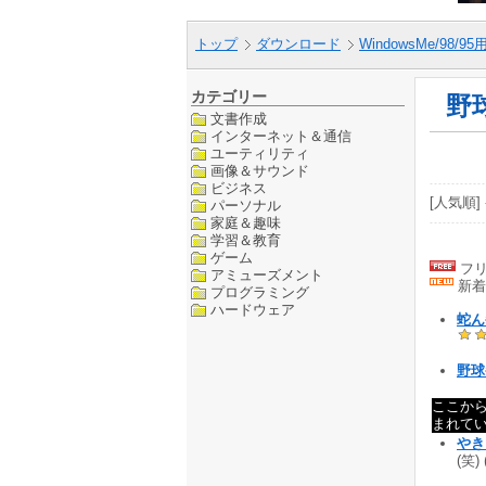
トップ
ダウンロード
WindowsMe/98/9
カテゴリー
野
文書作成
インターネット＆通信
ユーティリティ
画像＆サウンド
ビジネス
[人気順] 
パーソナル
家庭＆趣味
学習＆教育
ゲーム
フリ
アミューズメント
新着
プログラミング
ハードウェア
蛇
野球拳
ここか
まれて
やき
(笑)