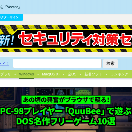
「Vector」
ベクターサイン
LECTION
Vector HOLDINGS Corporate Site
ンド！
イブラリ
Windows
Mac(OS X)
全OS
新着ソフト
ランキング