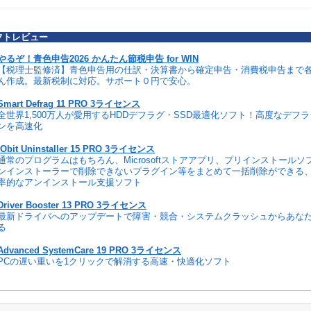
フトレビュー
やるぞ！青色申告2026 かんたん節税申告 for WIN
【税理士監修済】青色申告用の仕訳・決算書から確定申告・消費税申告まで
ん作成。最新税制に対応。サポート０円で安心。
Smart Defrag 11 PRO 3ライセンス
全世界1,500万人が愛用するHDDデフラグ・SSD最適化ソフト！高度なデフ
ンを高速化
IObit Uninstaller 15 PRO 3ライセンス
通常のプログラムはもちろん、Microsoftストアアプリ、プリインストール
ンインストーラーで削除できないプラグイン等をまとめて一括削除ができる
率的なアンインストール支援ソフト
Driver Booster 13 PRO 3ライセンス
最新ドライバへのアップデートで障害・競合・システムクラッシュからあな
る
Advanced SystemCare 19 PRO 3ライセンス
PCの遅い重いを1クリックで解消する高速・快適化ソフト