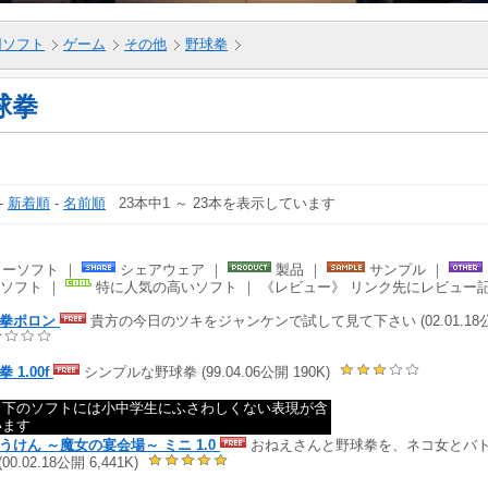
5用ソフト
ゲーム
その他
野球拳
球拳
-
新着順
-
名前順
23本中1 ～ 23本を表示しています
ーソフト ｜
シェアウェア ｜
製品 ｜
サンプル ｜
ソフト ｜
特に人気の高いソフト ｜ 《レビュー》 リンク先にレビュー
ん拳ポロン
貴方の今日のツキをジャンケンで試して見て下さい (02.01.18公
 1.00f
シンプルな野球拳 (99.04.06公開 190K)
ら下のソフトには小中学生にふさわしくない表現が含
います
うけん ～魔女の宴会場～ ミニ 1.0
おねえさんと野球拳を、ネコ女とバ
 (00.02.18公開 6,441K)