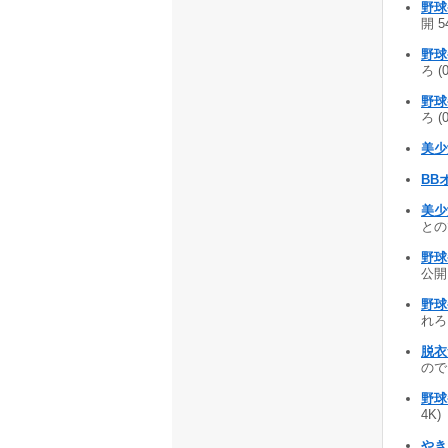
野球
開 5
野球
ろ (
野球
ろ (
美少
BB
美少女
との
野球
公開 
野球
れろ 
脱衣つ
のでき
野球
4K
やき