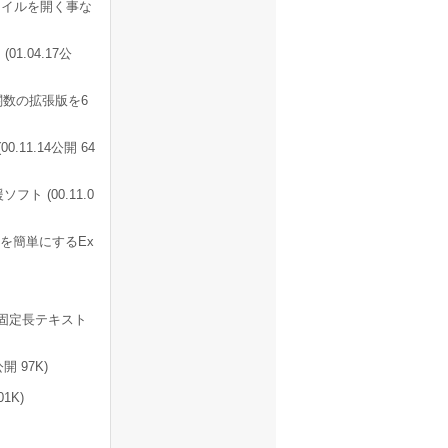
ファイルを開く事な
1.04.17公
関数の拡張版を6
11.14公開 64
ト (00.11.0
を簡単にするEx
97 で固定長テキスト
開 97K)
1K)