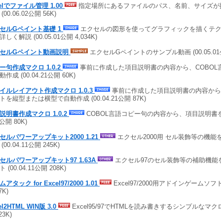
celでファイル管理 1.00
指定場所にあるファイルのパス、名前、サイズが
(00.06.02公開 56K)
セルGペイント基礎 1
エクセルの図形を使ってグラフィックを描くテ
しく解説 (00.05.01公開 4,034K)
セルGペイント動画説明
エクセルGペイントのサンプル動画 (00.05.01公開
ー句作成マクロ 1.0.2
事前に作成した項目説明書の内容から、COBOL
作成 (00.04.21公開 60K)
イルレイアウト作成マクロ 1.0.3
事前に作成した項目説明書の内容から
トを縦型または横型で自動作成 (00.04.21公開 87K)
説明書作成マクロ 1.0.2
COBOL言語コピー句の内容から、項目説明書を自
1公開 80K)
セルパワーアップキット2000 1.21
エクセル2000用 セル装飾等の機能
(00.04.11公開 245K)
セルパワーアップキット97 1.63A
エクセル97のセル装飾等の補助機能
 (00.04.11公開 208K)
アタック for Excel97/2000 1.01
Excel97/2000用アドインゲームソフト (
7K)
el2HTML WIN版 3.0
Excel95/97でHTMLを読み書きするシンプルなマクロ (
23K)