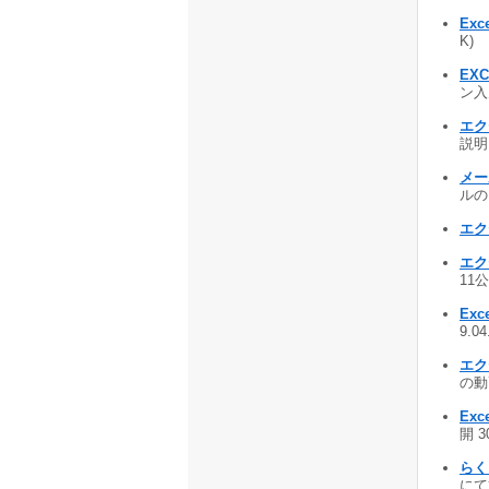
Ex
K)
EXC
ン入
エク
説明 
メー
ルのシ
エク
エク
11公
Ex
9.0
エク
の動画
Ex
開 3
らく
にて