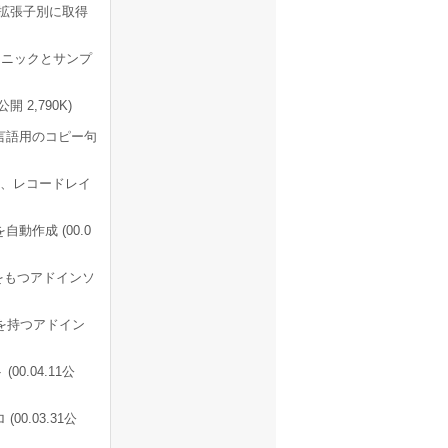
拡張子別に取得
クニックとサンプ
 2,790K)
言語用のコピー句
、レコードレイ
動作成 (00.0
をもつアドインソ
を持つアドイン
00.04.11公
00.03.31公