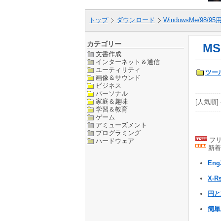
トップ
ダウンロード
WindowsMe/98/9
カテゴリー
MS
文書作成
インターネット＆通信
ユーティリティ
ツー
画像＆サウンド
ビジネス
パーソナル
家庭＆趣味
[人気順] 
学習＆教育
ゲーム
アミューズメント
プログラミング
フリ
ハードウェア
新着
Eng
X-R
円と
簡単