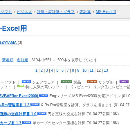
5用ソフト
ビジネス
計算・表計算・グラフ
表計算
MS-Excel用
-Excel用
ルのYAMA
(3)
-
新着順
-
名前順
610本中551 ～ 600本を表示しています
1
|
2
|
3
|
4
|
5
|
6
|
7
|
8
|
9
|
10
|
11
| 12 |
13
ーソフト ｜
シェアウェア ｜
製品 ｜
サンプル ｜
ソフト ｜
特に人気の高いソフト ｜ 《レビュー》 リンク先にレビュー
3VBAF(for Excel2000)
Engシリーズ MS Excel2000 対応アドイン (01.05
s-Rm管理図君 1.2
X-Rs-Rm管理図を計算、グラフを描きます (01.04.27公
直線の交点計算書 1.0
円と直線の交点を計算 (01.04.27公開 10K)
カーブ君 1.3
単カーブのセンター座標を計算 (01.04.27公開 18K)