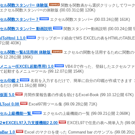
セル関数スタンパー 体験版
関数を関数表から選択クリックしてワーク
エクセル関数スタンパーの体験版 (00.03.31公開 120K)
セル関数スタンパー 7
エクセル関数スタンパー (00.03.24公開 161K)
セル関数スタンパー 動画説明
関数スタンパー動画説明 (00.03.24公開 5
elToHtml 1.1.0
クリップボード経由でMS EXCELの表をHTMLのTABLEタ
07公開 403K)
セル関数一覧&活用例 体験版
エクセルの関数を活用するために関数の
99.12.28公開 186K)
メニュー(EXCEL起動専用) 1.0
VB4.0で作った、登録したエクセルフ
て起動するメニューツール (99.12.07公開 154K)
セル印鑑 2
名前を入力するだけで、簡単に自分の印鑑が作成できます 
だけ (99.11.16公開 88K)
仮面 5.0
月間作業報告書の作成を助けるExcel-Book (99.10.12公開 67K)
LTool 0.08
Excel97用ツール集 (99.09.28公開 71K)
セル上級機能一覧
エクセルの上級機能の一覧 (99.09.21公開 2,068K)
E2★EXCEL97入力支援機能2 2.00
EXCEL97で任意の表へ簡単入力 (99.08.
aBar 1.0
Excel のマクロを使った Command bar のサンプル (99.08.20公