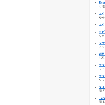
Ex
可能 
エク
ルを詳
エク
コピ
を自動
ファ
アウ
項目
4.2
エク
フト 
エク
ソフト
タイム
開 3
Exc
開 1