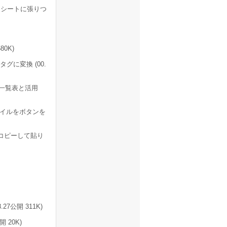
シートに張りつ
80K)
グに変換 (00.
一覧表と活用
ァイルをボタンを
コピーして貼り
27公開 311K)
開 20K)