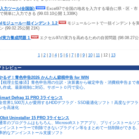
入力ツール(全国版)
Excel97で全国の地名を入力する場合に県・区・
簡単に入力できる (99.03.10公開 1,338K)
celモジュール一括インデント 1.2
モジュールシートで一括インデントを実現
 (99.02.25公開 21K)
cel実力養成問題 1
エクセル97の実力を高めるための自習問題 (98.08.27公開
1
|
2
|
3
|
4
|
5
|
6
|
7
|
8
|
9
|
10
|
11
| 12 |
13
フトレビュー
やるぞ！青色申告2026 かんたん節税申告 for WIN
【税理士監修済】青色申告用の仕訳・決算書から確定申告・消費税申告まで
ん作成。最新税制に対応。サポート０円で安心。
Smart Defrag 11 PRO 3ライセンス
全世界1,500万人が愛用するHDDデフラグ・SSD最適化ソフト！高度なデフ
ンを高速化
IObit Uninstaller 15 PRO 3ライセンス
通常のプログラムはもちろん、Microsoftストアアプリ、プリインストール
ンインストーラーで削除できないプラグイン等をまとめて一括削除ができる
率的なアンインストール支援ソフト