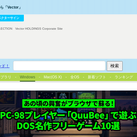
「Vector」
ベクターサイン
LECTION
Vector HOLDINGS Corporate Site
ンド！
イブラリ
Windows
Mac(OS X)
全OS
新着ソフト
ランキング