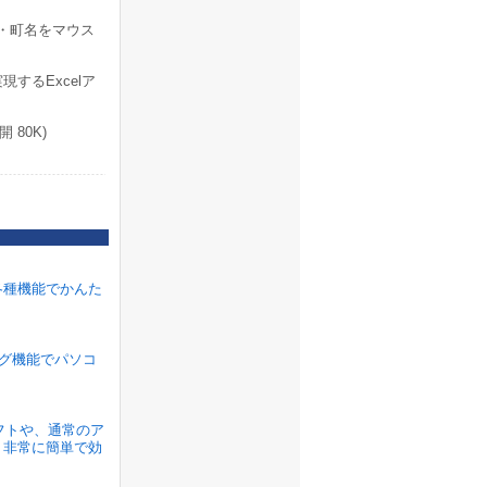
市・町名をマウス
するExcelア
 80K)
各種機能でかんた
ラグ機能でパソコ
ソフトや、通常のア
、非常に簡単で効