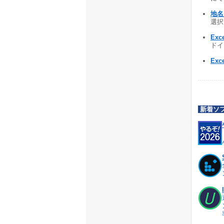
地名
選択で
Ex
ドイン
Ex
新着ソ