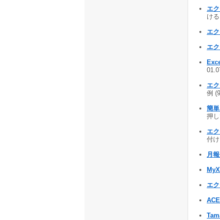
エク
ける
エク
エク
Exc
01.
エク
例 (
簡単
押し
エク
付ける
月報
MyX
エク
AC
Tam