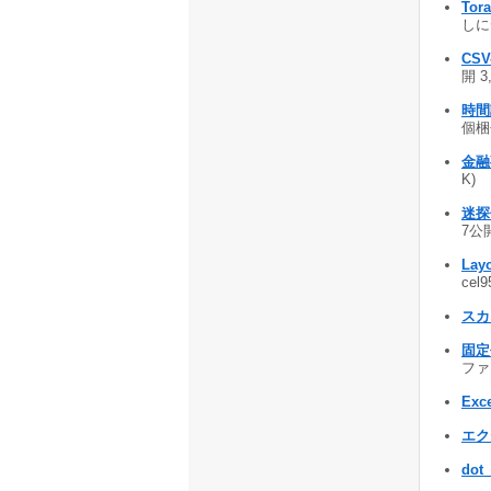
Tor
しに
CSV-
開 3
時間
個梱包
金融
K)
迷探偵
7公開
Layo
cel
スカラ
固定
ファ
Exc
エク
dot