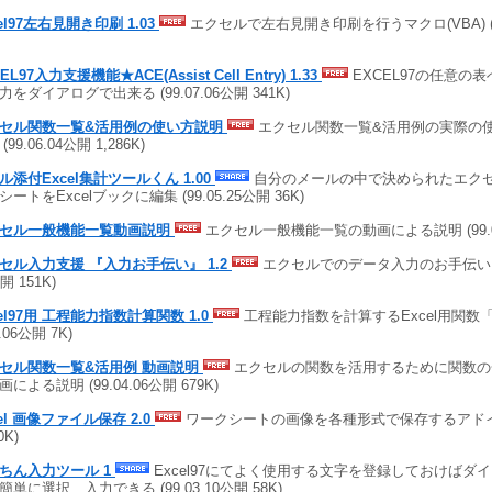
cel97左右見開き印刷 1.03
エクセルで左右見開き印刷を行うマクロ(VBA) (99.
EL97入力支援機能★ACE(Assist Cell Entry) 1.33
EXCEL97の任意の
力をダイアログで出来る (99.07.06公開 341K)
セル関数一覧&活用例の使い方説明
エクセル関数一覧&活用例の実際の
(99.06.04公開 1,286K)
ル添付Excel集計ツールくん 1.00
自分のメールの中で決められたエク
ートをExcelブックに編集 (99.05.25公開 36K)
セル一般機能一覧動画説明
エクセル一般機能一覧の動画による説明 (99.05.
セル入力支援 『入力お手伝い』 1.2
エクセルでのデータ入力のお手伝いをしま
開 151K)
cel97用 工程能力指数計算関数 1.0
工程能力指数を計算するExcel用関数「C
4.06公開 7K)
セル関数一覧&活用例 動画説明
エクセルの関数を活用するために関数の
による説明 (99.04.06公開 679K)
cel 画像ファイル保存 2.0
ワークシートの画像を各種形式で保存するアドイン (
0K)
ちん入力ツール 1
Excel97にてよく使用する文字を登録しておけばダ
簡単に選択、入力できる (99.03.10公開 58K)