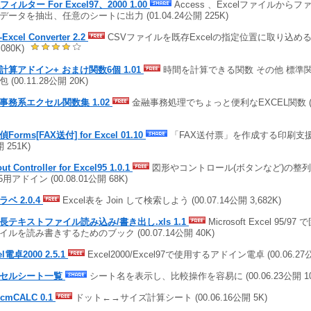
aフィルター For Excel97、2000 1.00
Access 、Excelファイルから
データを抽出、任意のシートに出力 (01.04.24公開 225K)
Excel Converter 2.2
CSVファイルを既存Excelの指定位置に取り込める (0
,080K)
計算アドイン+ おまけ関数6個 1.01
時間を計算できる関数 その他 標準
 (00.11.28公開 20K)
事務系エクセル関数集 1.02
金融事務処理でちょっと便利なEXCEL関数 (00.
Forms[FAX送付] for Excel 01.10
「FAX送付票」を作成する印刷支援ソフ
 251K)
ut Controller for Excel95 1.0.1
図形やコントロール(ボタンなど)の整列
95用アドイン (00.08.01公開 68K)
ベ 2.0.4
Excel表を Join して検索しよう (00.07.14公開 3,682K)
長テキストファイル読み込み/書き出し.xls 1.1
Microsoft Excel 95/
イルを読み書きするためのブック (00.07.14公開 40K)
el電卓2000 2.5.1
Excel2000/Excel97で使用するアドイン電卓 (00.06.27公
セルシート一覧
シート名を表示し、比較操作を容易に (00.06.23公開 10
_cmCALC 0.1
ドット←→サイズ計算シート (00.06.16公開 5K)