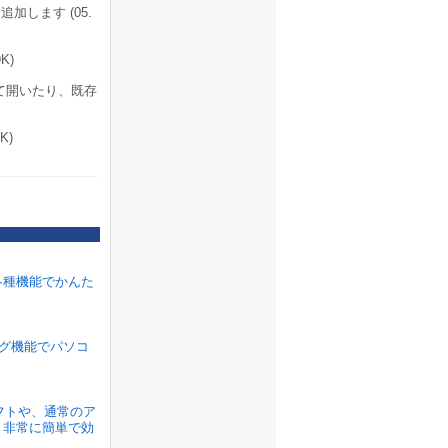
加します (05.
K)
て開いたり、既存
K)
各種機能でかんた
ラグ機能でパソコ
ソフトや、通常のア
、非常に簡単で効