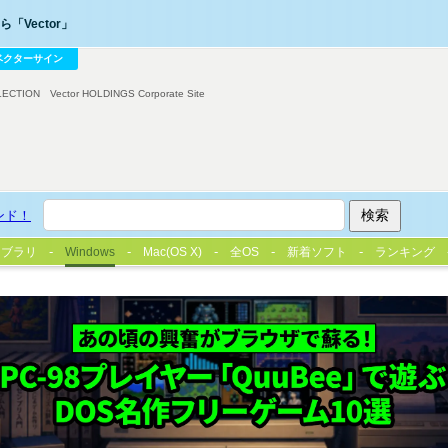
「Vector」
ベクターサイン
LECTION
Vector HOLDINGS Corporate Site
ンド！
イブラリ
Windows
Mac(OS X)
全OS
新着ソフト
ランキング