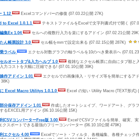
 1.12
Excelコマンドバーの修復 (07.03.22公開 27K)
 to Excel 1.0.1.1
テキストファイルをExcelで文字列書式付で開く (07.02.
編集Ex 1.04
セルへの複数行入力を楽にするアドイン (07.02.21公開 29K
たん帳票設計 3.0
セル幅をmmで設定出来る (07.02.15公開 287K)
き乗ラベル
エクセル対数グラフの軸ラベルを10のべき乗表示へ (07.01.23公
セルオートタブ&入力ヘルプ 1.0
複雑なエクセル帳票に自由にタブ順と
入力コストを大幅に圧縮できる! (07.01.10公開 39K)
操作アドイン 1.01
エクセルでの画像挿入・リサイズ等を簡単にするアドイン (
38K)
Excel Macro Utilitys 1.0.1.0
Excel の短い Utility Macro (TEXT形式) 
部分保存アドイン 1.01
作成したオートシェイプ、ワードアート、グラフ
るEXCEL用アドイン (06.10.16公開 15K)
利CSVコンバーターFree版 3.00
ExcelでCSVファイルを簡単、確実、
エクスポートできる最強のフリーコンバーター (06.10.10公開 479K)
利エクセル 4.00
Excelでソート・フィルタ、各種編集、各種チェック