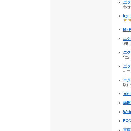
エク
わせ
kクロ
Mr.
エク
利用
エク
5迄、
エク
キーの
エク
版) 
日付
経度
Web
EX
車両燃