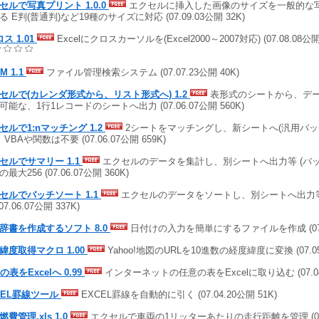
セルで写真プリント 1.0.0
エクセルに挿入した画像のサイズを一般的な
る E判(普通判)など19種のサイズに対応 (07.09.03公開 32K)
ス 1.01
Excelにクロスカーソルを(Excel2000～2007対応) (07.08.08公開
FM 1.1
ファイル管理検索システム (07.07.23公開 40K)
セルで(カレンダ形式から、リスト形式へ) 1.2
表形式のシートから、デ
可能な、1行1レコードのシートへ出力 (07.06.07公開 560K)
セルで1:nマッチング 1.2
2シートをマッチングし、新シートへ(汎用バッチ
VBAや関数は不要 (07.06.07公開 659K)
セルでサマリー 1.1
エクセルのデータを集計し、別シートへ出力等 (バッ
最大256 (07.06.07公開 360K)
セルでバッチソート 1.1
エクセルのデータをソートし、別シートへ出力
(07.06.07公開 337K)
辞書を作成するソフト 8.0
日付けの入力を簡単にするファイルを作成 (07.06
緯度取得マクロ 1.00
Yahoo!地図のURLを10進数の経度緯度に変換 (07.05.
の表をExcelへ 0.99
インターネットの任意の表をExcelに取り込む (07.04.
CEL罫線ツール
EXCEL罫線を自動的に引く (07.04.20公開 51K)
費管理.xls 1.0
エクセルで車両の1リッターあたりの走行距離を管理 (07.04