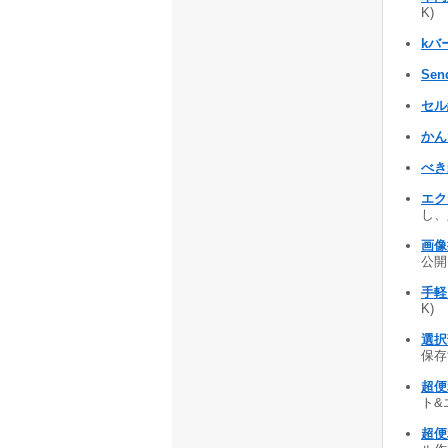
K)
kバー
Send
セル
かん
べ
エク
し、
画像
公開 
手軽に 
K)
選択
保存す
超便
ト&
超便