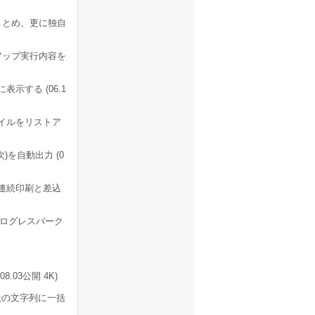
まとめ、更に独自
アップ実行内容を
する (06.1
イルをリストア
)を自動出力 (0
連続印刷と差込
易プログレスバーク
.03公開 4K)
意の文字列に一括