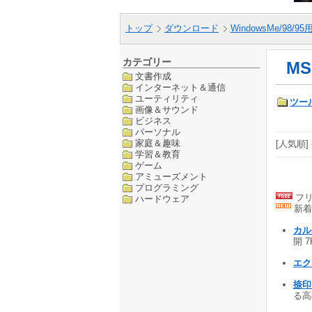
トップ
ダウンロード
WindowsMe/98/9
カテゴリー
MS
文書作成
インターネット＆通信
ユーティリティ
ツー
画像＆サウンド
ビジネス
パーソナル
家庭＆趣味
[人気順] 
学習＆教育
ゲーム
アミューズメント
プログラミング
フリ
ハードウェア
新着
カル
開 7
エク
捺印ま
る高機