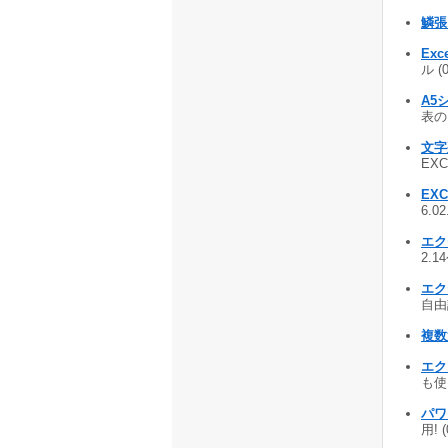
鱗張 
Exc
ル (
A5
表のE
文字
EXC
EX
6.0
エク
2.1
エク
自由
複数
エク
も使い
パワー
用! 