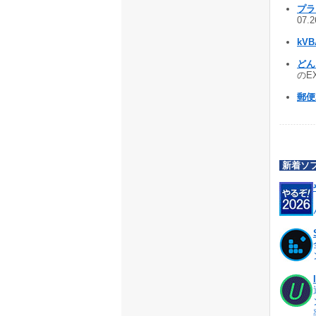
プラス
07.
kVB
どんと
のE
郵便
新着ソ