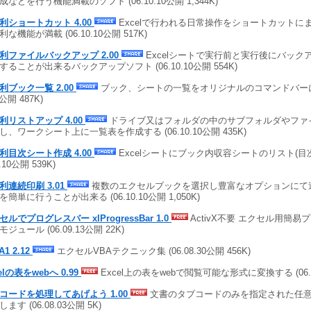
成などを行う機能満載のソフト (06.10.10公開 1,344K)
利ショートカット 4.00
Excelで行われる日常操作をショートカットに
な機能が満載 (06.10.10公開 517K)
利ファイルバックアップ 2.00
Excelシートで実行前と実行後にバック
することが出来るバックアップソフト (06.10.10公開 554K)
利ブック一覧 2.00
ブック、シートの一覧をオリジナルのコマンドバーに表示
0公開 487K)
利リストアップ 4.00
ドライブ又はフォルダの中のサブフォルダやファ
し、ワークシート上に一覧表を作成する (06.10.10公開 435K)
利目次シート作成 4.00
Excelシートにブック内収容シートのリスト(目次
0.10公開 539K)
利連続印刷 3.01
複数のエクセルブックを選択し豊富なオプションにて
を簡単に行うことが出来る (06.10.10公開 1,050K)
セルでプログレスバー xlProgressBar 1.0
ActivX不要 エクセル用簡
ジュール (06.09.13公開 22K)
A1 2.12
エクセルVBAテクニック集 (06.08.30公開 456K)
elの表をwebへ 0.99
Excel上の表をwebで閲覧可能な形式に変換する (06.08
コードを処理してあげよう 1.00
文書のタブコードのみを指定された任
ます (06.08.03公開 5K)