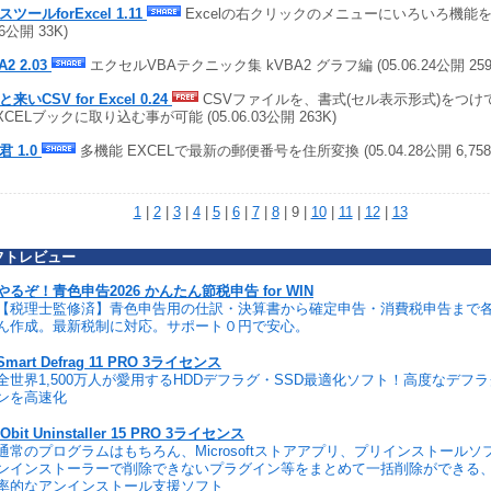
ツールforExcel 1.11
Excelの右クリックのメニューにいろいろ機能を追
26公開 33K)
A2 2.03
エクセルVBAテクニック集 kVBA2 グラフ編 (05.06.24公開 259
来いCSV for Excel 0.24
CSVファイルを、書式(セル表示形式)をつけ
XCELブックに取り込む事が可能 (05.06.03公開 263K)
君 1.0
多機能 EXCELで最新の郵便番号を住所変換 (05.04.28公開 6,758
1
|
2
|
3
|
4
|
5
|
6
|
7
|
8
| 9 |
10
|
11
|
12
|
13
フトレビュー
やるぞ！青色申告2026 かんたん節税申告 for WIN
【税理士監修済】青色申告用の仕訳・決算書から確定申告・消費税申告まで
ん作成。最新税制に対応。サポート０円で安心。
Smart Defrag 11 PRO 3ライセンス
全世界1,500万人が愛用するHDDデフラグ・SSD最適化ソフト！高度なデフ
ンを高速化
IObit Uninstaller 15 PRO 3ライセンス
通常のプログラムはもちろん、Microsoftストアアプリ、プリインストール
ンインストーラーで削除できないプラグイン等をまとめて一括削除ができる
率的なアンインストール支援ソフト