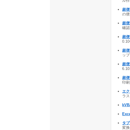
ル作
超便
の便利
超便
確認
超便
0.1
超便
ップ
超便
6.1
超便
印刷
エク
ラスモ
kVB
Exc
タブ
変換し