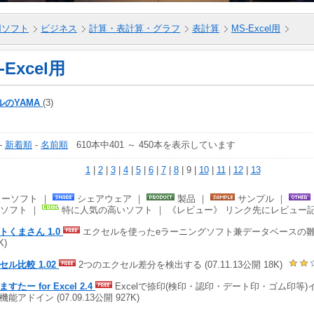
5用ソフト
ビジネス
計算・表計算・グラフ
表計算
MS-Excel用
-Excel用
ルのYAMA
(3)
-
新着順
-
名前順
610本中401 ～ 450本を表示しています
1
|
2
|
3
|
4
|
5
|
6
|
7
|
8
| 9 |
10
|
11
|
12
|
13
ーソフト ｜
シェアウェア ｜
製品 ｜
サンプル ｜
ソフト ｜
特に人気の高いソフト ｜ 《レビュー》 リンク先にレビュー
トくまさん 1.0
エクセルを使ったeラーニングソフト兼データベースの雛型 (0
K)
セル比較 1.02
2つのエクセル差分を検出する (07.11.13公開 18K)
すたー for Excel 2.4
Excelで捺印(検印・認印・デート印・ゴム印等
能アドイン (07.09.13公開 927K)