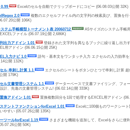
0.99
Excelのセルを自動でクリップボードにコピー (06.08.03公開 32K)
elRegex 2.0
複数のエクセルファイル内の文字列の検索及び、置換を行う
06.07.20公開 106K)
システム手帳横型トーナメント表 20060712
A5サイズのシステム手帳
XCELファイル (06.07.19公開 2,686K)
列出力アドイン 1.01
登録された文字列を異なるブックに繰り返し出力
EL用アドイン (06.06.15公開 25K)
CEL入力ナビ 1.0
語句・基本文をワンタッチ入力 エクセルの入力効率を大
2.14公開 132K)
セル 串刺し計算 1.1
エクセルのシートをボタンひとつで串刺し計算 超便利
4公開 179K)
セル文書管理システム 1.1
データーベースで文書ファイリング、フォ
設計、先進の文書管理システム! (06.02.14公開 333K)
置換アドイン 1.01
置換複数回分を1回で処理するEXCEL用アドイン (06.02
ステントファンクションforExcel 1.01
Excelに100個ものワークシー
やすい (05.07.26公開 135K)
ツールforExcel 1.19
さまざまな機能を追加して、Excelをさらに便
(05.07.26公開 50K)