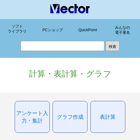
ソフト
みんなの
PCショップ
QuickPoint
ライブラリ
電子署名
計算・表計算・グラフ
アンケート入
グラフ作成
表計算
力・集計