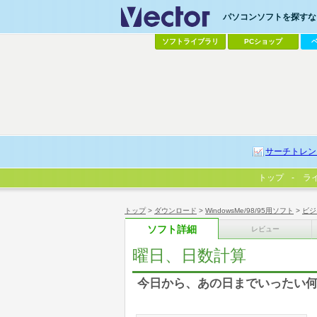
パソコンソフトを探すなら
ソフトライブラリ
PCショップ
サーチトレン
トップ
ラ
トップ
>
ダウンロード
>
WindowsMe/98/95用ソフト
>
ビジ
ソフト詳細
レビュー
曜日、日数計算
今日から、あの日までいったい何