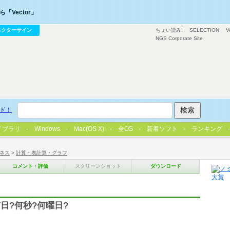
「Vector」
ベクターサイン
ちょい読み!
SELECTION
V
NGS Corporate Site
ド！
イブラリ
Windows
Mac(OS X)
全OS
新着ソフト
ランキング
ネス
>
計算・表計算・グラフ
コメント・評価
スクリーンショット
ダウンロード
日?何秒?何曜日?