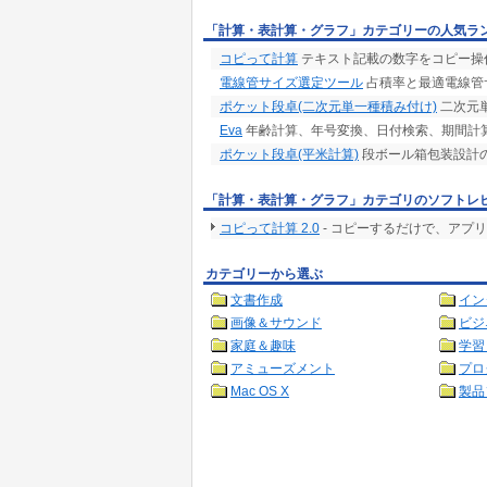
「計算・表計算・グラフ」カテゴリーの人気ラ
コピって計算
テキスト記載の数字をコピー操
電線管サイズ選定ツール
占積率と最適電線管
ポケット段卓(二次元単一種積み付け)
二次元
Eva
年齢計算、年号変換、日付検索、期間計算
ポケット段卓(平米計算)
段ボール箱包装設計
「計算・表計算・グラフ」カテゴリのソフトレ
コピって計算 2.0
- コピーするだけで、アプ
カテゴリーから選ぶ
文書作成
イン
画像＆サウンド
ビジ
家庭＆趣味
学習
アミューズメント
プロ
Mac OS X
製品