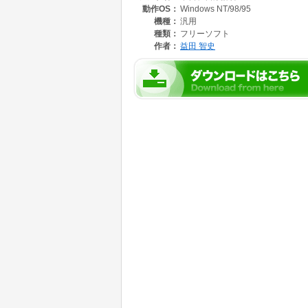
動作OS：
Windows NT/98/95
機種：
汎用
種類：
フリーソフト
作者：
益田 智史