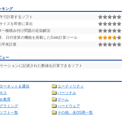
ンキング
作で計算するソフト
サイズを即座に算出
単一種積み付け問題の近似解法
、日付逆算の機能を搭載したDate計算ツール
の平米計算
ビュー
リケーションに記述された数値を計算できるソフト
ターネット＆通信
ユーティリティ
ネス
パーソナル
＆教育
ゲーム
グラミング
ハードウェア
ソフト一覧
その他、全OS用一覧