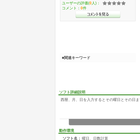
ユーザーの評価(
0
人)：
コメント：
0
件
■関連キーワード
ソフト詳細説明
西暦、月、日を入力するとその曜日とその日ま
動作環境
ソフト名：
曜日、日数計算