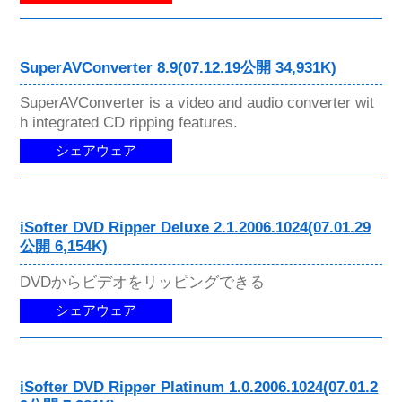
SuperAVConverter 8.9(07.12.19公開 34,931K)
SuperAVConverter is a video and audio converter wit
h integrated CD ripping features.
シェアウェア
iSofter DVD Ripper Deluxe 2.1.2006.1024(07.01.29
公開 6,154K)
DVDからビデオをリッピングできる
シェアウェア
iSofter DVD Ripper Platinum 1.0.2006.1024(07.01.2