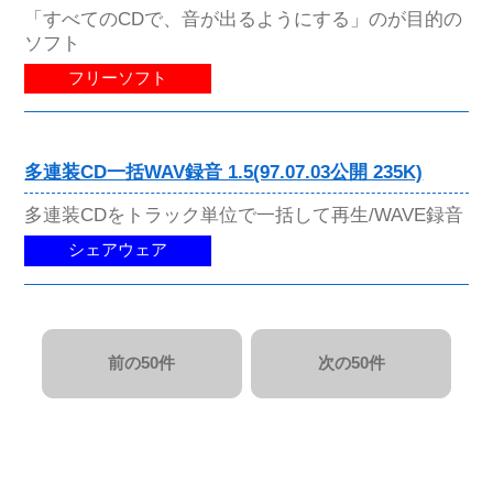
「すべてのCDで、音が出るようにする」のが目的の
ソフト
フリーソフト
多連装CD一括WAV録音 1.5(97.07.03公開 235K)
多連装CDをトラック単位で一括して再生/WAVE録音
シェアウェア
前の50件
次の50件