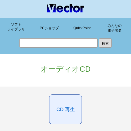
ソフト
みんなの
PCショップ
QuickPoint
ライブラリ
電子署名
オーディオCD
CD 再生