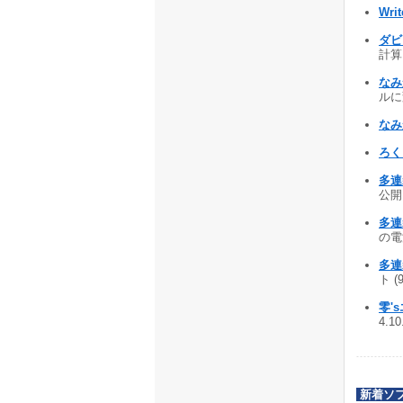
Wri
ダビ
計算 
なみ
ルに変
なみ
ろく
多連
公開 
多連
の電源
多連
ト (
零'
4.1
新着ソ