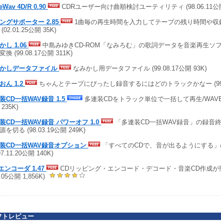
teWav 4D/R 0.90
CDRユーザー向け曲順検討ユーティリティ (98.06.11公開 
ングサポーター 2.85
1曲毎の再生時間を入力してテープの残り時間や収
(02.01.25公開 35K)
かし 1.06
中島みゆきCD-ROM「なみろむ」の歌詞データを音楽再生ソ
換 (99.08.17公開 311K)
かしデータファイル
なみかし用データファイル (99.08.17公開 93K)
おん 1.2
ちゃんとテープにぴったし録音するにはどのトラックかなー (99.03
装CD一括WAV録音 1.5
多連装CDをトラック単位で一括して再生/WAVE録音 
235K)
装CD一括WAV録音 パワーオフ 1.0
「多連装CD一括WAV録音」の録音
を切る (98.03.19公開 249K)
装CD一括WAV録音オプション
「すべてのCDで、音が出るようにする」
97.11.20公開 140K)
sエンコーダ 1.47
CDリッピング・エンコード・デコード・音楽CD作成が簡
0.05公開 1,856K)
フトレビュー