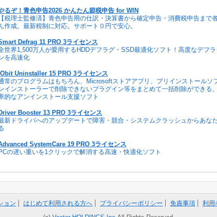
やるぞ！青色申告2026 かんたん節税申告 for WIN
【税理士監修済】青色申告用の仕訳・決算書から確定申告・消費税申告まで
ん作成。最新税制に対応。サポート０円で安心。
Smart Defrag 11 PRO 3ライセンス
全世界1,500万人が愛用するHDDデフラグ・SSD最適化ソフト！高度なデフ
ンを高速化
IObit Uninstaller 15 PRO 3ライセンス
通常のプログラムはもちろん、Microsoftストアアプリ、プリインストール
ンインストーラーで削除できないプラグイン等をまとめて一括削除ができる
率的なアンインストール支援ソフト
Driver Booster 13 PRO 3ライセンス
最新ドライバへのアップデートで障害・競合・システムクラッシュからあな
る
Advanced SystemCare 19 PRO 3ライセンス
PCの遅い重いを1クリックで解消する高速・快適化ソフト
ション
はじめて利用される方へ
プライバシーポリシー
免責事項
利用