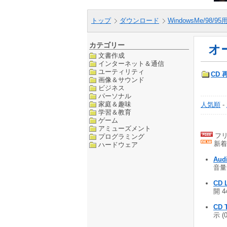
トップ
ダウンロード
WindowsMe/98/9
カテゴリー
オ
文書作成
インターネット＆通信
ユーティリティ
CD 
画像＆サウンド
ビジネス
パーソナル
家庭＆趣味
人気順
-
学習＆教育
ゲーム
アミューズメント
フリ
プログラミング
新着
ハードウェア
Aud
音量
CD L
開 4
CD T
示 (