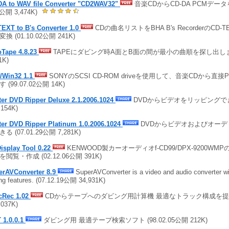
DA to WAV file Converter "CD2WAV32"
音楽CDからCD-DA PCMデータを
4公開 3,474K)
EXT to B's Converter 1.0
CDの曲名リストをBHA B's RecorderのCD
換 (01.10.02公開 241K)
oTape 4.8.23
TAPEにダビング時A面とB面の間が最小の曲順を探し出します (
1K)
/Win32 1.1
SONYのSCSI CD-ROM driveを使用して、音楽CDから直
 (99.07.02公開 14K)
ter DVD Ripper Deluxe 2.1.2006.1024
DVDからビデオをリッピングできる 
,154K)
ter DVD Ripper Platinum 1.0.2006.1024
DVDからビデオおよびオーデ
る (07.01.29公開 7,281K)
isplay Tool 0.22
KENWOOD製カーオーディオf-CD99/DPX-9200W
閲覧・作成 (02.12.06公開 391K)
erAVConverter 8.9
SuperAVConverter is a video and audio converter wi
ing features. (07.12.19公開 34,931K)
cRec 1.02
CDからテープへのダビング用計算機 最適なトラック構成を提案 (0
,037K)
 1.0.0.1
ダビング用 最適テープ検索ソフト (98.02.05公開 212K)