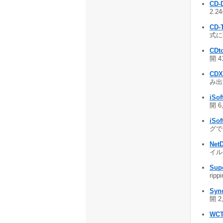
CD-
2.2
CD-T
式に変
CDt
開 4
CDX
み出す
iSof
開 6
iSof
グでき
NetD
イルを
Sup
ripp
Syn
開 2
WCT