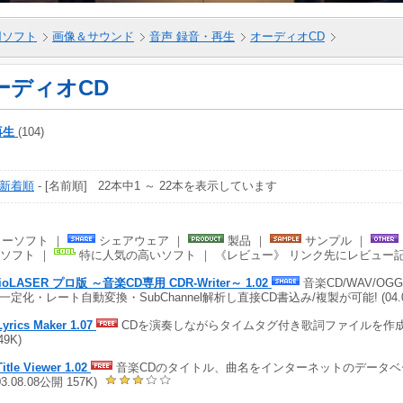
5用ソフト
画像＆サウンド
音声 録音・再生
オーディオCD
ーディオCD
再生
(104)
新着順
- [名前順] 22本中1 ～ 22本を表示しています
ーソフト ｜
シェアウェア ｜
製品 ｜
サンプル ｜
ソフト ｜
特に人気の高いソフト ｜ 《レビュー》 リンク先にレビュー
ioLASER プロ版 ～音楽CD専用 CDR-Writer～ 1.02
音楽CD/WAV/OGG
一定化・レート自動変換・SubChannel解析し直接CD書込み/複製が可能! (04.06.
yrics Maker 1.07
CDを演奏しながらタイムタグ付き歌詞ファイルを作成 (01
49K)
itle Viewer 1.02
音楽CDのタイトル、曲名をインターネットのデータベ
03.08.08公開 157K)