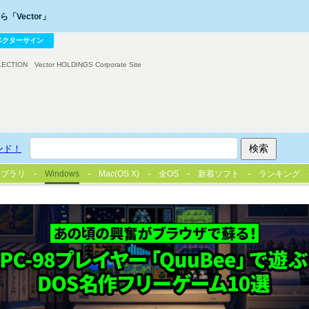
「Vector」
ベクターサイン
LECTION
Vector HOLDINGS Corporate Site
ンド！
イブラリ
Windows
Mac(OS X)
全OS
新着ソフト
ランキング