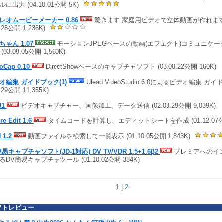
に出力 (04.10.01公開 5K)
レオムービーメーカー 0.86
驚きます 家庭用ビデオで立体動画が作れます 
9.28公開 1,236K)
ちゃん 1.07
モーションJPEGベースの動画(エフェクト)コミュニケ
(03.09.05公開 1,560K)
toCap 0.10
DirectShowベースのキャプチャソフト (03.08.22公開 160K)
オ編集 ガイドブック(1)
Ulead VideoStudio 6.0によるビデオ編集 ガイ
0.29公開 11,355K)
01
ビデオキャプチャー、画像加工、データ送信 (02.03.29公開 9,039K)
re Edit 1.6
タイムコードを計算し、エディットシートを作成 (01.12.07公開 
 1.2
動画ファイルを検索して一覧表示 (01.10.05公開 1,843K)
易キャプチャソフト(JD-1対応) DV TV/VDR 1.5+1.6β2
プレミアへのイ
るDV簡易キャプチャツール (01.10.02公開 384K)
1 |
2
フトレビュー