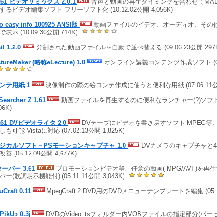
a61 ビデオリミックス 2.0.1
音声と動画の再生タイミングを合わせてMA
するビデオ編集ソフト フリーソフト化 (10.12.02公開 4,056K)
eo easy info 100925 ANSI版
動画ファイルのビデオ、オーディオ、その
表示 (10.09.30公開 714K)
il 1.2.0
分割された動画ファイルを自動で並べ替える (09.06.23公開 297K
ctureMaker (略称eLecture) 1.0
オンライン講義コンテンツ作成ソフト (08.0
ンテ用紙 1
映像制作の際の絵コンテ作成に使うと便利な用紙 (07.06.11公開
Searcher Z 1.61
動画ファイルを再生するのに便利なランチャー(?)ソフト (0
06K)
a61 DVビデオライタ 2.0
DVテープにビデオを書き戻すソフト MPEG等、
も可能 Vistaに対応 (07.02.13公開 1,825K)
ジカルソフト－PSモーションキャプチャ 1.0
DVカメラのキャプチャと
善 (05.12.09公開 4,677K)
セーバー 3.61
プロモーションビデオ等、任意の動画( MPG/AVI )を再
ー(歌詞表示機能付) (05.11.11公開 3,043K)
uCraft 0.11
MpegCraft 2 DVD用のDVDメニューテンプレートを編集 (05.11
PikUp 0.3j
DVDのVideo_tsフォルダー内VOBファイルの指定部分(パー