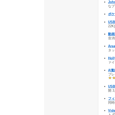
John
なプラ
ポケ
USB
22K
動画
音消し
Are
タッチ
Hol
ァイ
A!
プレ
US
開 3
フィ
同時
Vid
ト (