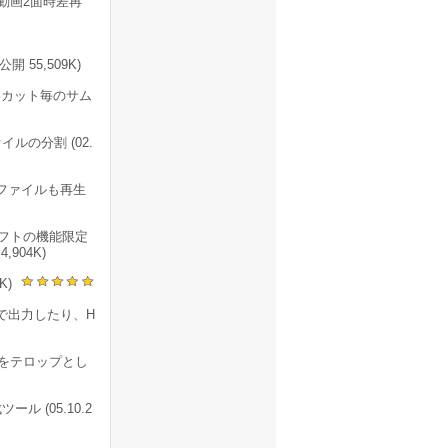
動画2面時差再
55,509K)
影カット毎のサム
ァイルの分割 (02.
どのファイルも再生
フトの機能限定
904K)
K)
で出力したり、H
をテロップとし
 (05.10.2