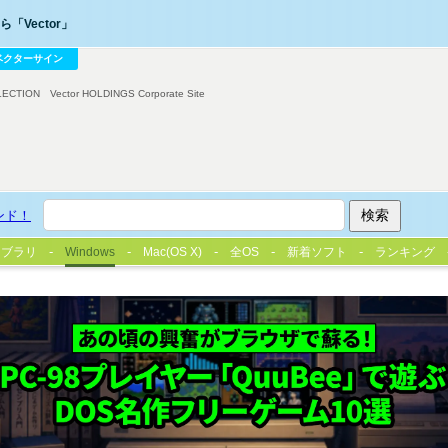
「Vector」
ベクターサイン
LECTION
Vector HOLDINGS Corporate Site
ンド！
イブラリ
Windows
Mac(OS X)
全OS
新着ソフト
ランキング