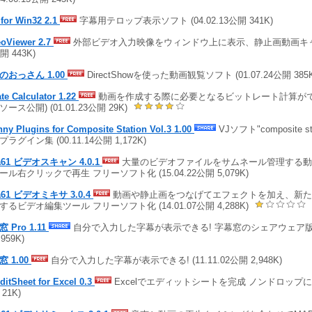
for Win32 2.1
字幕用テロップ表示ソフト (04.02.13公開 341K)
eoViewer 2.7
外部ビデオ入力映像をウィンドウ上に表示、静止画動画キャプチャ
開 443K)
のおっさん 1.00
DirectShowを使った動画観覧ソフト (01.07.24公開 385
ate Calculator 1.22
動画を作成する際に必要となるビットレート計算がで
ース公開) (01.01.23公開 29K)
ny Plugins for Composite Station Vol.3 1.00
VJソフト"composite s
ラグイン集 (00.11.14公開 1,172K)
a61 ビデオスキャン 4.0.1
大量のビデオファイルをサムネール管理する動
ール右クリックで再生 フリーソフト化 (15.04.22公開 5,079K)
a61 ビデオミキサ 3.0.4
動画や静止画をつなげてエフェクトを加え、新たな
するビデオ編集ツール フリーソフト化 (14.01.07公開 4,288K)
 Pro 1.11
自分で入力した字幕が表示できる! 字幕窓のシェアウェア版 (11
,959K)
 1.00
自分で入力した字幕が表示できる! (11.11.02公開 2,948K)
itSheet for Excel 0.3
Excelでエディットシートを完成 ノンドロップにも対応
21K)