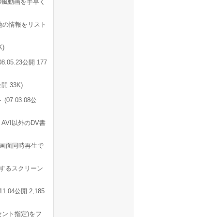
D風動画を手早く
他の情報をリスト
)
5.23公開 177
 33K)
7.03.08公
AVI以外のDV書
4画面同時再生で
生するスクリーン
.04公開 2,185
セント指定)をフ