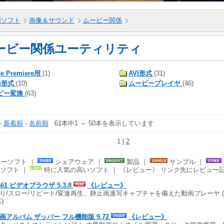
5用ソフト
画像＆サウンド
ムービー関係
ービー関係ユーティリティ
e Premiere用
(1)
AVI形式
(31)
g形式
(10)
ムービープレイヤ
(46)
ビー変換
(63)
-
新着順
-
名前順
61本中1 ～ 50本を表示しています
1 |
2
ーソフト ｜
シェアウェア ｜
製品 ｜
サンプル ｜
ソフト ｜
特に人気の高いソフト ｜ 《レビュー》 リンク先にレビュー
a61 ビデオブラウザ 5.3.8
《レビュー》
り/スロー/リピート/変速再生、静止画連写キャプチャを備えた動画プレーヤ (14.0
K)
動画アルバム ザッパー フル機能版 9.72
《レビュー》