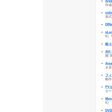
Are
作成
vid
形式で
DfNa
eLe
K)
絵コ
AVI 
開 3
Are
き戻し
フィ
動作改
PV
セーバ
Men
K)
DVD