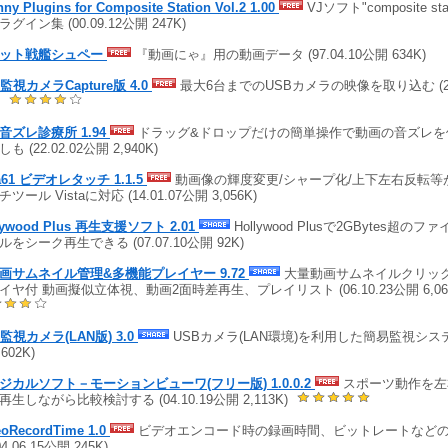
ny Plugins for Composite Station Vol.2 1.00
VJソフト"composite s
グイン集 (00.09.12公開 247K)
ット戦艦シュペー
『動画にゃ』用の動画データ (97.04.10公開 634K)
監視カメラCapture版 4.0
最大6台までのUSBカメラの映像を取り込む (25.0
)
音ズレ診療所 1.94
ドラッグ&ドロップだけの簡単操作で動画の音ズレを修
も (22.02.02公開 2,940K)
a61 ビデオレタッチ 1.1.5
動画像の輝度変更/シャープ化/上下左右反転等
ツール Vistaに対応 (14.01.07公開 3,056K)
lywood Plus 再生支援ソフト 2.01
Hollywood Plusで2GBytes超
ルをシーク再生できる (07.07.10公開 92K)
動画サムネイル管理&多機能プレイヤー 9.72
大量動画サムネイルクリック
イヤ付 動画擬似立体視、動画2面時差再生、プレイリスト (06.10.23公開 6,06
B監視カメラ(LAN版) 3.0
USBカメラ(LAN環境)を利用した簡易監視システム 
,602K)
ジカルソフト－モーションビューワ(フリー版) 1.0.0.2
スポーツ動作を左
再生しながら比較検討する (04.10.19公開 2,113K)
eoRecordTime 1.0
ビデオエンコード時の録画時間、ビットレートなど
04.06.15公開 245K)