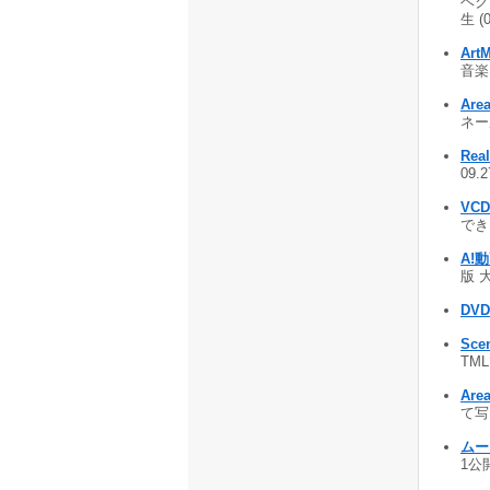
ベク
生 (
Art
音楽
Are
ネール
Rea
09.
VC
できる
A!
版 
DVD
Scen
TM
Are
て写し
ムー
1公開