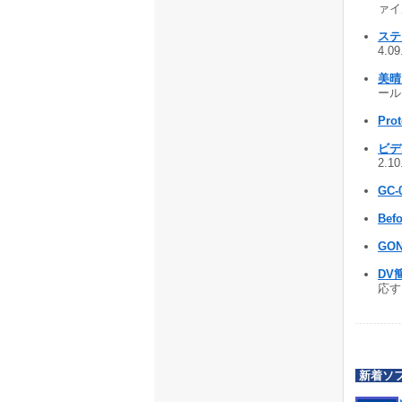
ァイル
ステ
4.0
美晴
ール 
Pro
ビデ
2.1
GC-
Befo
GON
DV簡
応す
新着ソ