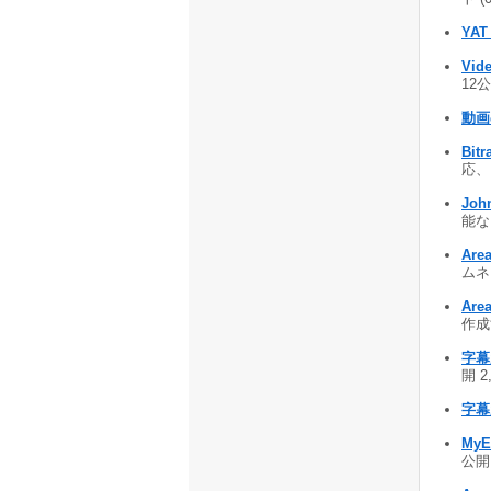
YAT 
Vid
12公
動画
Bitr
応、ソ
John
能なプ
Are
ムネ
Are
作成
字幕窓
開 2
字幕窓
MyEd
公開 