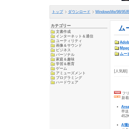
トップ
ダウンロード
WindowsMe/98/9
カテゴリー
ム
文書作成
インターネット＆通信
ユーティリティ
Adob
画像＆サウンド
Mpe
ビジネス
ムー
パーソナル
家庭＆趣味
学習＆教育
ゲーム
[人気順] 
アミューズメント
プログラミング
ハードウェア
フリ
新着
Are
早送
452
A!