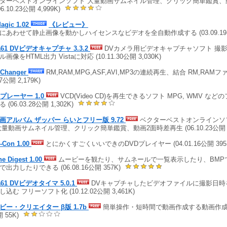
ターベストオンラインソフト 大量動画サムネイル管理、クリック簡単鑑賞、
06.10.23公開 4,999K)
Magic 1.02
《レビュー》
にあわせて静止画像を動かしハイセンスなビデオを全自動作成する (03.09.19公開 
a61 DVビデオキャプチャ 3.3.2
DVカメラ用ビデオキャプチャソフト 撮
画像をHTML出力 Vistaに対応 (10.11.30公開 3,030K)
lChanger
RM,RAM,MPG,ASF,AVI,MP3の連続再生、結合 RM,RAMフ
27公開 2,179K)
Dプレーヤー 1.0
VCD(Video CD)を再生できるソフト MPG, WMV な
 (06.03.28公開 1,302K)
動画アルバム ザッパー らいとフリー版 9.72
ベクターベストオンラインソ
大量動画サムネイル管理、クリック簡単鑑賞、動画2面時差再生 (06.10.23公開 4,
-Con 1.00
とにかくすごくいいできのDVDプレイヤー (04.01.16公開 395
e Digest 1.00
ムービーを観たり、サムネールで一覧表示したり、BMP
Lで出力したりできる (06.08.16公開 357K)
a61 DVビデオタイマ 5.0.1
DVキャプチャしたビデオファイルに撮影日時
込む フリーソフト化 (10.12.02公開 3,461K)
ビー・クリエイター β版 1.7b
簡単操作・短時間で動画作成する動画作成ツール
 55K)