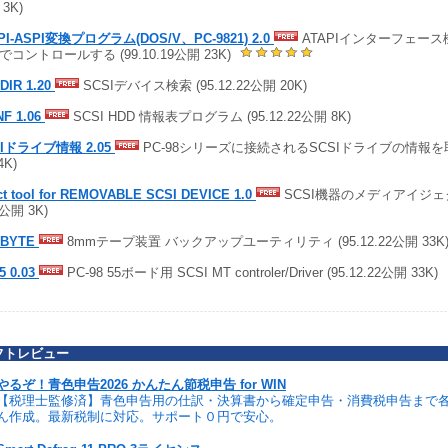
3K)
PI-ASPI変換プログラム(DOS/V、PC-9821) 2.0
ATAPIインターフェース
でコントロールする (99.10.19公開 23K)
DIR 1.20
SCSIデバイス検索 (95.12.22公開 20K)
NF 1.06
SCSI HDD 情報表プログラム (95.12.22公開 8K)
SIドライブ情報 2.05
PC-98シリーズに接続されるSCSIドライブの情報を取得 
4K)
ct tool for REMOVABLE SCSI DEVICE 1.0
SCSI機器のメディアイジェク
2公開 3K)
ABYTE
8mmテープ装置 バックアップユーティリティ (95.12.22公開 33K
5 0.03
PC-98 55ボード用 SCSI MT controler/Driver (95.12.22公開 33K)
フトレビュー
やるぞ！青色申告2026 かんたん節税申告 for WIN
【税理士監修済】青色申告用の仕訳・決算書から確定申告・消費税申告まで
ん作成。最新税制に対応。サポート０円で安心。