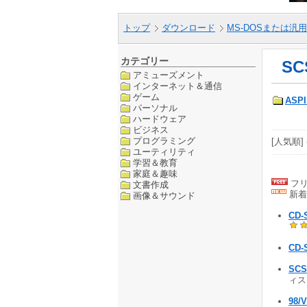
トップ
ダウンロード
MS-DOSまたは汎用
カテゴリー
SC
アミューズメント
インターネット＆通信
ゲーム
AS
パーソナル
ハードウェア
ビジネス
プログラミング
[人気順] 
ユーティリティ
学習＆教育
家庭＆趣味
フリ
文書作成
新着
画像＆サウンド
CD-
CD-
SCSI
ィス
98/