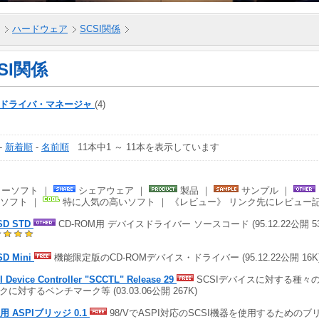
ハードウェア
SCSI関係
SI関係
PIドライバ・マネージャ
(4)
-
新着順
-
名前順
11本中1 ～ 11本を表示しています
ーソフト ｜
シェアウェア ｜
製品 ｜
サンプル ｜
ソフト ｜
特に人気の高いソフト ｜ 《レビュー》 リンク先にレビュー
SD STD
CD-ROM用 デバイスドライバー ソースコード (95.12.22公開 5
SD Mini
機能限定版のCD-ROMデバイス・ドライバー (95.12.22公開 16
 Device Controller "SCCTL" Release 29
SCSIデバイスに対する種々の
クに対するベンチマーク等 (03.03.06公開 267K)
V用 ASPIブリッジ 0.1
98/VでASPI対応のSCSI機器を使用するためのブリッジ