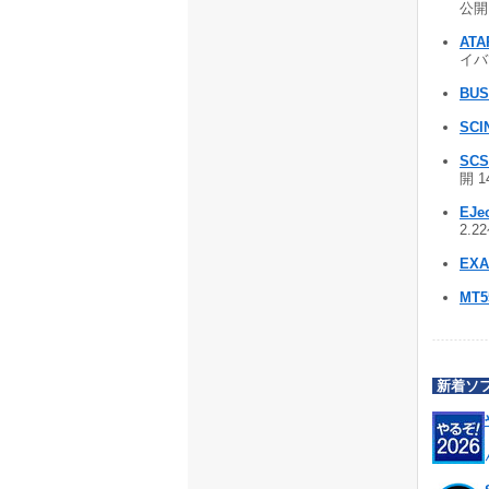
公開 
ATA
イバ
BUS
SCI
SC
開 1
EJe
2.2
EX
MT5
新着ソ