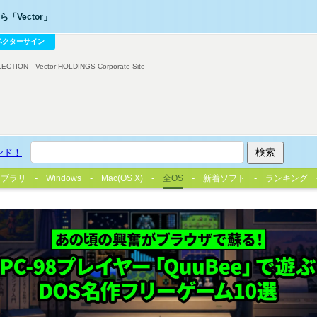
「Vector」
ベクターサイン
LECTION
Vector HOLDINGS Corporate Site
ンド！
イブラリ
Windows
Mac(OS X)
全OS
新着ソフト
ランキング