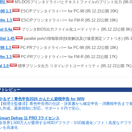
DRV
MS-DOSプリンタドライバとテキストファイルのプリント出力 (96.08.0
p98 1.3
ESC/Pプリンタドライバー for PC-98 (95.12.22公開 20K)
pfm 1.3
ESC/Pプリンタドライバー for FM-R (95.12.22公開 19K)
ol 0.4a
プリンタBIOS出力ファイル化ユーティリティ (95.12.22公開 8K)
llel 1.45
parallel portの情報取得(技術解説及び速度測定ソフトつき) (95.12
r98 1.3
PC-PRプリンタドライバー for PC-98 (95.12.22公開 18K)
rfm 1.3
PC-PRプリンタドライバー for FM-R (95.12.22公開 17K)
d 1.0
標準プリンタ出力 リダイレクトユーティリティ (95.12.22公開 7K)
フトレビュー
やるぞ！青色申告2026 かんたん節税申告 for WIN
【税理士監修済】青色申告用の仕訳・決算書から確定申告・消費税申告まで
ん作成。最新税制に対応。サポート０円で安心。
Smart Defrag 11 PRO 3ライセンス
全世界1,500万人が愛用するHDDデフラグ・SSD最適化ソフト！高度なデフ
ンを高速化