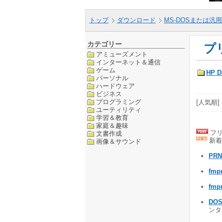
トップ
ダウンロード
MS-DOSまたは汎用
カテゴリー
プ
アミューズメント
インターネット＆通信
ゲーム
HP D
パーソナル
ハードウェア
ビジネス
プログラミング
[人気順] 
ユーティリティ
学習＆教育
家庭＆趣味
フリ
文書作成
新着
画像＆サウンド
PRN
fmp
fmp
DO
ンタ