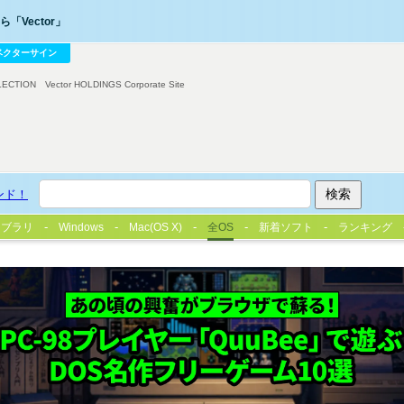
「Vector」
ベクターサイン
LECTION
Vector HOLDINGS Corporate Site
ンド！
イブラリ
Windows
Mac(OS X)
全OS
新着ソフト
ランキング