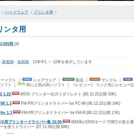
ハードウェア
プリンタ用
リンタ用
J-505用
(4)
-
新着順
-
名前順
12本中1 ～ 12本を表示しています
ーソフト ｜
シェアウェア ｜
製品 ｜
サンプル ｜
ソフト ｜
特に人気の高いソフト ｜ 《レビュー》 リンク先にレビュー
2 1.22
BIOS プリンター出力リダイレクト (95.12.22公開 20K)
r98 1.3
FM-PRプリンタドライバー for PC-98 (95.12.22公開 19K)
rfm 1.3
FM-PRプリンタドライバー for FM-R (95.12.22公開 17K)
S/V用プリンタードライバー集 10.00
IBM系のDOSモードでNECや富士
ーを使うドライバー (07.11.08公開 68K)