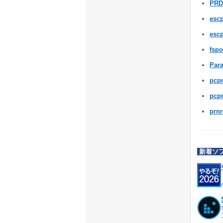
PR
esc
esc
fspo
Para
pcp
pcp
prnr
新着ソ