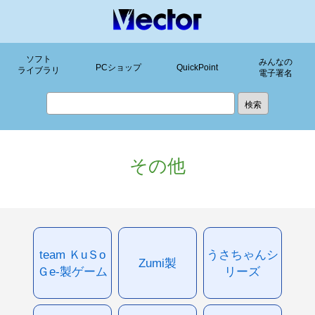
ソフト
みんなの
PCショップ
QuickPoint
ライブラリ
電子署名
その他
team ＫuＳo
うさちゃんシ
Zumi製
Ｇe-製ゲーム
リーズ