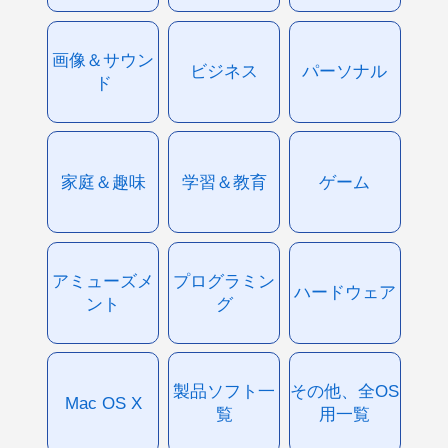
画像＆サウン
ビジネス
パーソナル
ド
家庭＆趣味
学習＆教育
ゲーム
アミューズメ
プログラミン
ハードウェア
ント
グ
製品ソフト一
その他、全OS
Mac OS X
覧
用一覧