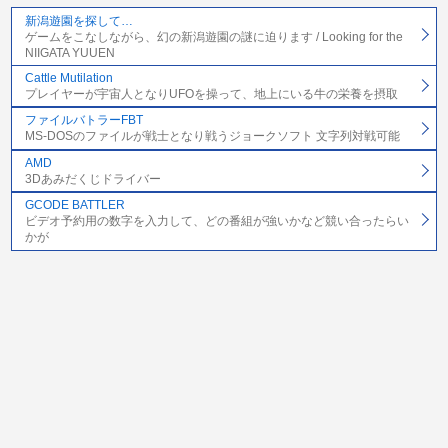
新潟遊園を探して…
ゲームをこなしながら、幻の新潟遊園の謎に迫ります / Looking for the
NIIGATA YUUEN
Cattle Mutilation
プレイヤーが宇宙人となりUFOを操って、地上にいる牛の栄養を摂取
ファイルバトラーFBT
MS-DOSのファイルが戦士となり戦うジョークソフト 文字列対戦可能
AMD
3Dあみだくじドライバー
GCODE BATTLER
ビデオ予約用の数字を入力して、どの番組が強いかなど競い合ったらい
かが