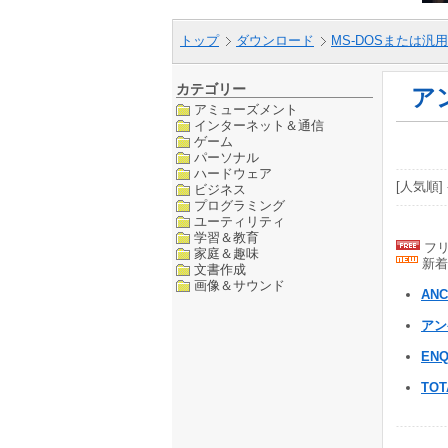
トップ
ダウンロード
MS-DOSまたは汎用
カテゴリー
ア
アミューズメント
インターネット＆通信
ゲーム
パーソナル
ハードウェア
[人気順] 
ビジネス
プログラミング
ユーティリティ
学習＆教育
フリ
家庭＆趣味
新着
文書作成
画像＆サウンド
ANC
アン
ENQ
TOT