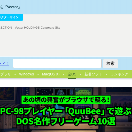
「Vector」
ベクターサイン
LECTION
Vector HOLDINGS Corporate Site
ンド！
イブラリ
Windows
Mac(OS X)
全OS
新着ソフト
ランキング