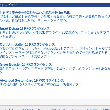
フトレビュー
やるぞ！青色申告2026 かんたん節税申告 for WIN
【税理士監修済】青色申告用の仕訳・決算書から確定申告・消費税申告まで
ん作成。最新税制に対応。サポート０円で安心。
Smart Defrag 11 PRO 3ライセンス
全世界1,500万人が愛用するHDDデフラグ・SSD最適化ソフト！高度なデフ
ンを高速化
IObit Uninstaller 15 PRO 3ライセンス
通常のプログラムはもちろん、Microsoftストアアプリ、プリインストール
ンインストーラーで削除できないプラグイン等をまとめて一括削除ができる
率的なアンインストール支援ソフト
Driver Booster 13 PRO 3ライセンス
最新ドライバへのアップデートで障害・競合・システムクラッシュからあな
る
Advanced SystemCare 19 PRO 3ライセンス
PCの遅い重いを1クリックで解消する高速・快適化ソフト