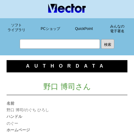
ソフト
みんなの
PCショップ
QuickPoint
ライブラリ
電子署名
AUTHORDATA
野口 博司さん
名前
野口 博司/のぐち ひろし
ハンドル
のぐー
ホームページ