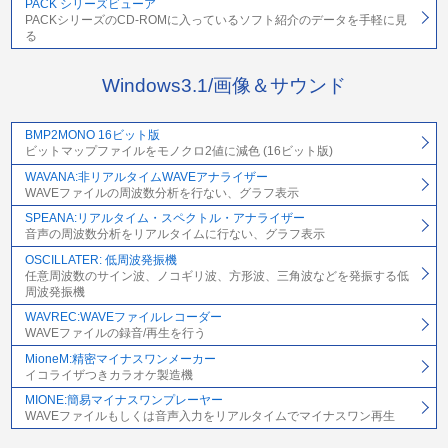
PACK シリーズビューア
PACKシリーズのCD-ROMに入っているソフト紹介のデータを手軽に見
る
Windows3.1/画像＆サウンド
BMP2MONO 16ビット版
ビットマップファイルをモノクロ2値に減色 (16ビット版)
WAVANA:非リアルタイムWAVEアナライザー
WAVEファイルの周波数分析を行ない、グラフ表示
SPEANA:リアルタイム・スペクトル・アナライザー
音声の周波数分析をリアルタイムに行ない、グラフ表示
OSCILLATER: 低周波発振機
任意周波数のサイン波、ノコギリ波、方形波、三角波などを発振する低
周波発振機
WAVREC:WAVEファイルレコーダー
WAVEファイルの録音/再生を行う
MioneM:精密マイナスワンメーカー
イコライザつきカラオケ製造機
MIONE:簡易マイナスワンプレーヤー
WAVEファイルもしくは音声入力をリアルタイムでマイナスワン再生