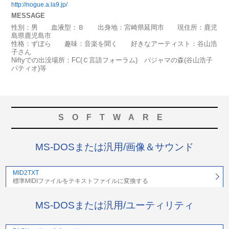
http://nogue.a.la9.jp/
MESSAGE
性別：男 血液型：Ｂ 出身地：宮崎県延岡市 現住所：鹿児
島県鹿児島市
性格：ずぼら 趣味：音楽を聞く 好きなアーティスト：谷山浩
子さん
Niftyでの出没場所：FC(Ｃ言語フォーラム) パジャマの森(谷山浩子
パティオ)等
SOFTWARE
MS-DOSまたは汎用/画像＆サウンド
MID2TXT
標準MIDIファイルをテキストファイルに変換する
MS-DOSまたは汎用/ユーティリティ