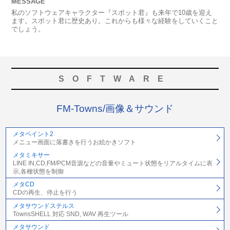
MESSAGE
私のソフトウェアキャラクター『スポット君』も来年で10歳を迎え
ます。スポット君に歴史あり。これからも様々な経験をしていくこと
でしょう。
SOFTWARE
FM-Towns/画像＆サウンド
メタペイント2
メニュー画面に落書きを行うお絵かきソフト
メタミキサー
LINE IN,CD,FM/PCM音源などの音量やミュート状態をリアルタイムに表
示,各種状態を制御
メタCD
CDの再生、停止を行う
メタサウンドステルス
TownsSHELL 対応 SND, WAV 再生ツール
メタサウンド