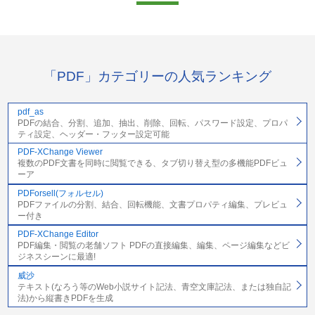
「PDF」カテゴリーの人気ランキング
pdf_as
PDFの結合、分割、追加、抽出、削除、回転、パスワード設定、プロパ
ティ設定、ヘッダー・フッター設定可能
PDF-XChange Viewer
複数のPDF文書を同時に閲覧できる、タブ切り替え型の多機能PDFビュ
ーア
PDForsell(フォルセル)
PDFファイルの分割、結合、回転機能、文書プロパティ編集、プレビュ
ー付き
PDF-XChange Editor
PDF編集・閲覧の老舗ソフト PDFの直接編集、編集、ページ編集などビ
ジネスシーンに最適!
威沙
テキスト(なろう等のWeb小説サイト記法、青空文庫記法、または独自記
法)から縦書きPDFを生成