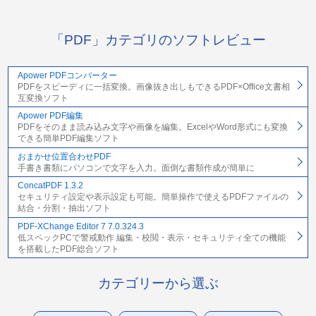
「PDF」カテゴリのソフトレビュー
Apower PDFコンバーター
PDFをスピーディに一括変換。画像抜き出しもできるPDF×Office文書相
互変換ソフト
Apower PDF編集
PDFをそのまま読み込み文字や画像を編集。ExcelやWord形式にも変換
できる簡単PDF編集ソフト
おまかせ位置合わせPDF
手書き書類にパソコンで文字を入力。面倒な書類作成が簡単に
ConcatPDF 1.3.2
セキュリティ設定や表示設定も可能。簡単操作で使えるPDFファイルの
結合・分割・抽出ソフト
PDF-XChange Editor 7 7.0.324.3
低スペックPCで警戒動作 編集・校閲・表示・セキュリティ全ての機能
を搭載したPDF総合ソフト
カテゴリーから選ぶ