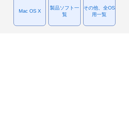
製品ソフト一
その他、全OS
Mac OS X
覧
用一覧