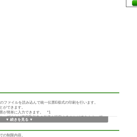
式のファイルを読み込んで統一伝票E様式の印刷を行います。
とができます。
票が簡単に入力できます。 *1
ループまたは指定取引先の単価を設定することができます。 *1
▼ 続きを見る ▼
入力有無をカスタマイズすることで、必要項目だけに簡単に入力にする
ムでまとめて印刷することができます。 *1
での制限内容。
戻ってきた伝票の仕訳が簡単にできます。 *1