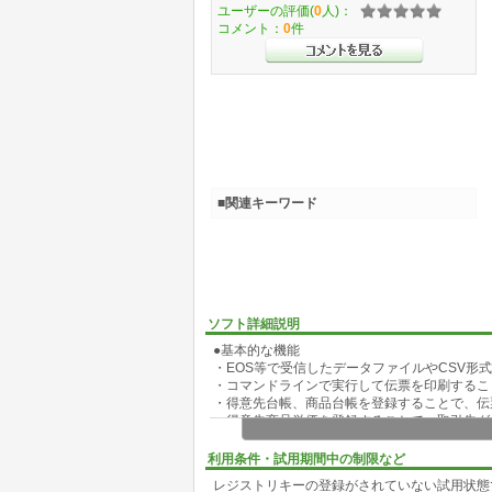
ユーザーの評価(
0
人)：
コメント：
0
件
■関連キーワード
ソフト詳細説明
●基本的な機能
・EOS等で受信したデータファイルやCSV形
・コマンドラインで実行して伝票を印刷するこ
・得意先台帳、商品台帳を登録することで、伝
・得意先商品単価を登録することで、取引先グ
・管理台帳登録で伝票入力の入力項目移動順や
ことができます。 *1
利用条件・試用期間中の制限など
・複数の伝票を入力した後、伝票印刷プログラ
レジストリキーの登録がされていない試用状態
・請求日を伝票の端に印刷することによって、