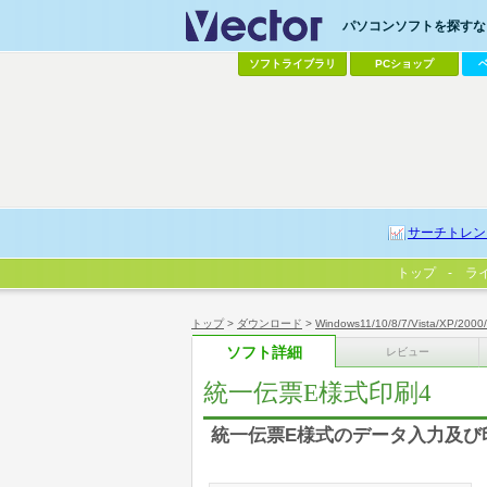
パソコンソフトを探すなら
ソフトライブラリ
PCショップ
サーチトレン
トップ
ラ
トップ
>
ダウンロード
>
Windows11/10/8/7/Vista/XP/2000
ソフト詳細
レビュー
統一伝票E様式印刷4
統一伝票E様式のデータ入力及び