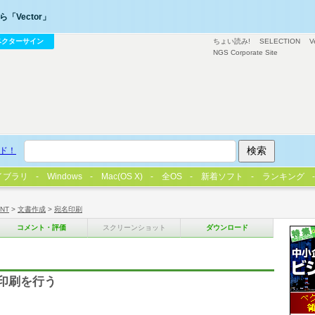
「Vector」
ベクターサイン
ちょい読み!
SELECTION
V
NGS Corporate Site
ド！
イブラリ
Windows
Mac(OS X)
全OS
新着ソフト
ランキング
/NT
>
文書作成
>
宛名印刷
コメント・評価
スクリーンショット
ダウンロード
印刷を行う