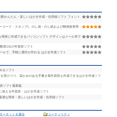
適!かんたん・楽しいはがき作成・住所録ソフト フォント
ーコード・スタンプ)、のし袋・のし紙および郵便振替用
を簡単に作成できるパソコンソフト デザインはメール等で
本数第1位の年賀状ソフト
ールで、手軽に傑作が作れる はがき作成ソフト
しめるソフト
恵を受けつつ、温かみのある手書き風年賀状も作成できるはがき作成ソフ
賀状ソフト最新版
的に使える年賀状・はがき作成ソフト
に最適な簡単・楽しいはがき作成・住所録ソフト
ターネット＆通信
ユーティリティ