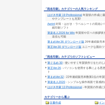
「宛名印刷」カテゴリーの人気ランキング
はがき作家 19 Professional
年賀状の作成に最
やテンプレートも充実!
Aprint
封筒・はがき・ラベルシートの宛名(バ
紙印刷ソフト
筆楽名人2026 for Win
年賀状や日々の挨拶状
送信も可能
筆まめVer.36 ダウンロード版
26年連続販売
筆王Ver.30 ダウンロード版
ユニークな面白ツ
「宛名印刷」カテゴリのソフトレビュー
筆ぐるめ 30
- 使いやすく年賀状作りをたの
筆王Ver.26
- パソコンを使用する事による恩
ト
筆まめVer.32
- 22年連続販売本数第1位の年
筆楽名人2020
- シンプルな操作画面で直感
はがき作家 13 Professional
- 年賀状の作成
カテゴリーから選ぶ
文書作成
イン