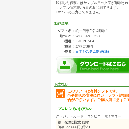
印刷した伝票にはサンプル用の文字が印刷され
・得意先毎の請求日単位の売上表をEXCELで確
サンプル請求書が2頁のみ印刷できます。
・ピッキング表をEXCELで確認できます。 *
Excelへの出力はできません。
●バージョン4で新たに追加した機能。
・Microsoft Windows 10(32ビット版,6
動作環境
・印刷イメージの表示により、用紙設定やプリ
ソフト名：
統一伝票E様式印刷4
・印刷レイアウト、印刷設定などの設定内容を
動作OS：
Windows 10/8/7
・伝票印刷で項目毎にフォントの設定、詳細な
・外部データの印刷＆取込機能を追加しました
機種：
IBM-PC x64
・ピッキング表の出力機能を追加しました。 *
種類：
製品:試用可
・入金伝票入力を追加しました。 *1
作者：
日本システム開発(株)
・請求書に入金伝票の反映、繰越機能を追加し
・伝票入力画面から取引先、商品、取引先商品
・債権管理機能を追加しました。 *1
・各検索機能を強化しました。 *1
・各台帳の出力内容を細かに指定でき機能を追加
・各台帳の出力パターンを2パターンから複数パ
・各台帳の出力は、画面出力ができる機能を追加
お支払い
・郵便番号検索をIMEの検索から自社データベ
このソフトは有料ソフトです。
・消費税設定を年月日と税種類1～3で指定でき
※消費税の増税に伴い、ソフト詳細
合がございます。ご購入前に必ずご
*1 通常版のみで使用できる機能です。
簡易版はEOS等で受信したデータファイルや
プロレジでのお支払い
行う機能限定版です。
クレジットカード コンビニ 電子マネー
統一伝票E様式印刷4
価格: 33,000円(税込)