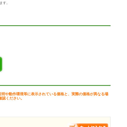
ます。
認できます。 *1
1
4ビット版)に対応しました。
ンターの設定確認を以前のバージョンよりわかりやすくしました。
ファイルに読み書きする機能を追加しました。
設定ができる機能を追加しました。
。
1
ました。 *1
単価登録を呼び出す機能を追加しました。 *1
しました。 *1
ターン指定できるようにしました。 *1
しました。 *1
ース検索に変更しました。 *1
るようにしました。 *1
説明や動作環境等に表示されている価格と、実際の価格が異なる場
確認ください。
既存システムからCSV形式で作成したファイルを読み込んで伝票の印刷を