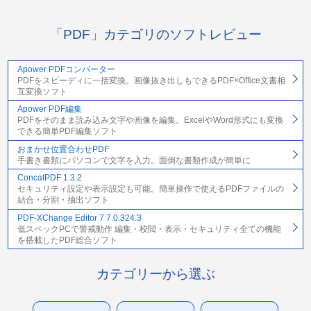
「PDF」カテゴリのソフトレビュー
Apower PDFコンバーター
PDFをスピーディに一括変換。画像抜き出しもできるPDF×Office文書相
互変換ソフト
Apower PDF編集
PDFをそのまま読み込み文字や画像を編集。ExcelやWord形式にも変換
できる簡単PDF編集ソフト
おまかせ位置合わせPDF
手書き書類にパソコンで文字を入力。面倒な書類作成が簡単に
ConcatPDF 1.3.2
セキュリティ設定や表示設定も可能。簡単操作で使えるPDFファイルの
結合・分割・抽出ソフト
PDF-XChange Editor 7 7.0.324.3
低スペックPCで警戒動作 編集・校閲・表示・セキュリティ全ての機能
を搭載したPDF総合ソフト
カテゴリーから選ぶ