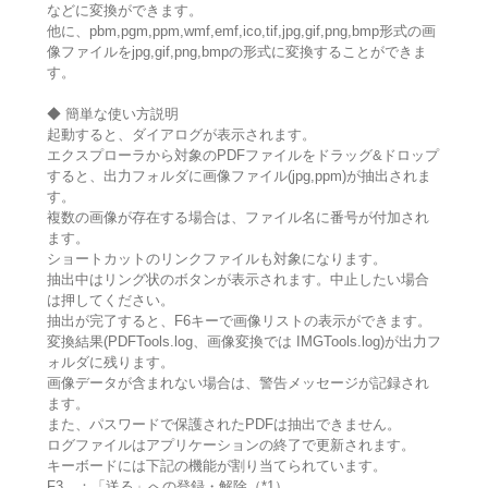
などに変換ができます。
他に、pbm,pgm,ppm,wmf,emf,ico,tif,jpg,gif,png,bmp形式の画
像ファイルをjpg,gif,png,bmpの形式に変換することができま
す。
◆ 簡単な使い方説明
起動すると、ダイアログが表示されます。
エクスプローラから対象のPDFファイルをドラッグ&ドロップ
すると、出力フォルダに画像ファイル(jpg,ppm)が抽出されま
す。
複数の画像が存在する場合は、ファイル名に番号が付加され
ます。
ショートカットのリンクファイルも対象になります。
抽出中はリング状のボタンが表示されます。中止したい場合
は押してください。
抽出が完了すると、F6キーで画像リストの表示ができます。
変換結果(PDFTools.log、画像変換では IMGTools.log)が出力フ
ォルダに残ります。
画像データが含まれない場合は、警告メッセージが記録され
ます。
また、パスワードで保護されたPDFは抽出できません。
ログファイルはアプリケーションの終了で更新されます。
キーボードには下記の機能が割り当てられています。
F3 ：「送る」への登録・解除（*1）