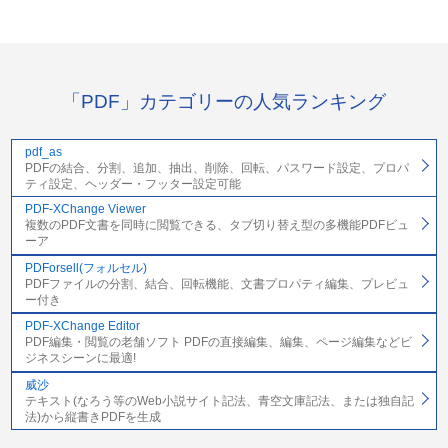
「PDF」カテゴリーの人気ランキング
pdf_as
PDFの結合、分割、追加、抽出、削除、回転、パスワード設定、プロパ
ティ設定、ヘッダー・フッター設定可能
PDF-XChange Viewer
複数のPDF文書を同時に閲覧できる、タブ切り替え型の多機能PDFビュ
ーア
PDForsell(フォルセル)
PDFファイルの分割、結合、回転機能、文書プロパティ編集、プレビュ
ー付き
PDF-XChange Editor
PDF編集・閲覧の老舗ソフト PDFの直接編集、編集、ページ編集などビ
ジネスシーンに最適!
威沙
テキスト(なろう等のWeb小説サイト記法、青空文庫記法、または独自記
法)から縦書きPDFを生成