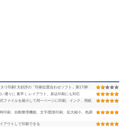
タリ印刷! 大好評の「印刷位置合わせソフト」第17弾!
思い通りに 素早く レイアウト、差込印刷にも対応
複数形式ファイルを縮小して同一ページに印刷、インク、用紙
同時印刷、自動整理機能、文字/図形印刷、拡大縮小、色調
イアウトして印刷できる