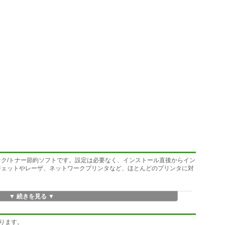
のインク/トナー節約ソフトです。設定は必要なく、インストール直後からイン
クジェットやレーザ、ネットワークプリンタなど、ほとんどのプリンタに対
▼ 続きを見る ▼
sta(32ビット)/7(32ビット、64ビット)
ります。