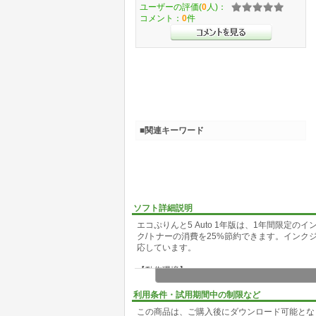
ユーザーの評価(
0
人)：
コメント：
0
件
■関連キーワード
ソフト詳細説明
エコぷりんと5 Auto 1年版は、1年間限定
ク/トナーの消費を25%節約できます。イン
応しています。
【動作環境】
機種:IBM PC/AT互換機
利用条件・試用期間中の制限など
インストール可能なOS: 日本語 Windows XP/Vi
この商品は、ご購入後にダウンロード可能とな
※管理者 (Administrator) 権限が必要です。