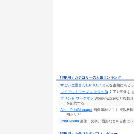
「印刷用」カテゴリーの人気ランキング
すごい位置合わせPRO17
どんな書類にもピッ
レイアウトワープロ はりの助
文字や画像を 
プリント ワークマン
WordやExcelなど
を節約する
Alkett PrintManager
画像印刷ソフト 複数枚
補正など
Print Album
画像、文字、図形などを自由にレ
「印刷用」カテゴリのソフトレビュー