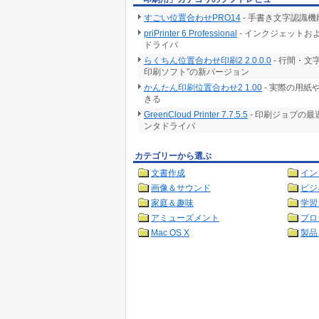
すごい位置合わせPRO14
- 手書き文字認識
priPrinter 6 Professional
- インクジェット
ドライバ
らくちん位置合わせ印刷2 2.0.0.0
- 行間・
印刷ソフト”の新バージョン
かんたん印刷位置合わせ2 1.00
- 実際の用紙
きる
GreenCloud Printer 7.7.5.5
- 印刷ジョブの
ンタドライバ
カテゴリーから選ぶ
文書作成
イン
画像＆サウンド
ビジ
家庭＆趣味
学習
アミューズメント
プロ
Mac OS X
製品