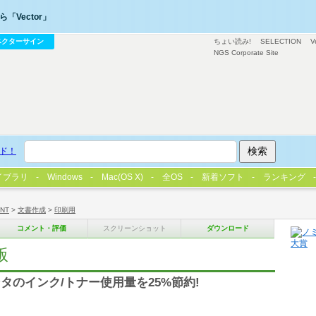
「Vector」
ベクターサイン
ちょい読み!
SELECTION
V
NGS Corporate Site
ド！
イブラリ
Windows
Mac(OS X)
全OS
新着ソフト
ランキング
/NT
>
文書作成
>
印刷用
コメント・評価
スクリーンショット
ダウンロード
版
のインク/トナー使用量を25%節約!