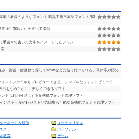
屋敷の看板のようなフォント 暗黒工房日本語フォント第3
基本漢字(6355字)をすべて収録
に手書きで書いた文字をイメージしたフォント
文字
を、読み・部首・総画数で探してWordなどに貼り付けられる、異体字対応の
のフォントファイルもプレビューできる、シンプルなフォントビューア
ォント表示をなめらかに、美しくできるソフト
フォントも利用可能にする多機能フォント管理ソフト
時インストールやレジストリの編集も可能な高機能フォント管理ソフト
ターネット＆通信
ユーティリティ
ネス
パーソナル
＆教育
ゲーム