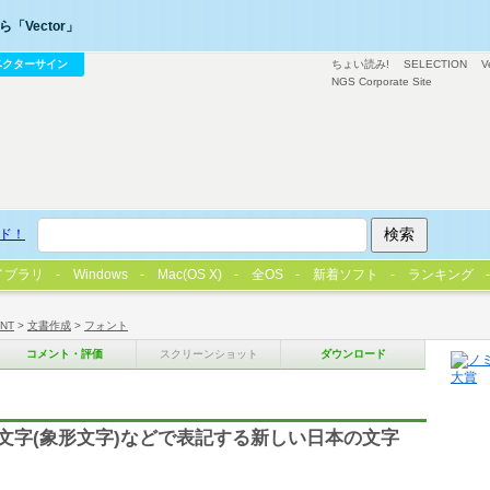
「Vector」
ベクターサイン
ちょい読み!
SELECTION
V
NGS Corporate Site
ド！
イブラリ
Windows
Mac(OS X)
全OS
新着ソフト
ランキング
/NT
>
文書作成
>
フォント
コメント・評価
スクリーンショット
ダウンロード
文字(象形文字)などで表記する新しい日本の文字