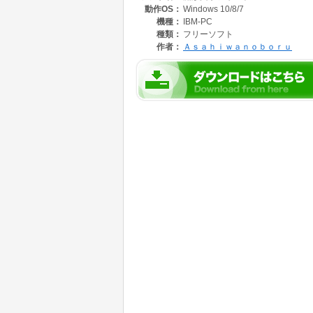
動作OS：
Windows 10/8/7
任は負いません。あらかじめ御了承して導入し
(5 )流形文字のダウンロード・サポートにつ
機種：
IBM-PC
http://blog.goo.ne.jp/asahiwanoboru
種類：
フリーソフト
http://www.geocities.jp/westside_point/
作者：
Ａｓａｈｉｗａｎｏｂｏｒｕ