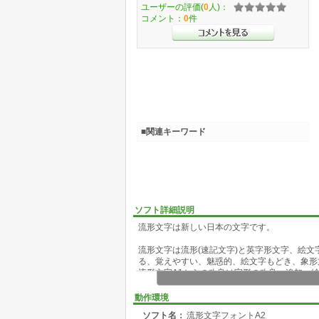
ユーザーの評価(
0
人)：
コメント：
0
件
■関連キーワード
ソフト詳細説明
流形文字は新しい日本の文字です。
流形文字は流形(速記文字)と英字形文字、絵文
る、覚えやすい、魅惑的、絵文字もどき、象形
流形文字A1からの改良は字形の改良、追加、
(1) 流形の長音記号、拗音記号の改良、流星文
(2) 絵文字(象形文字)の追加はgooブログの
動作環境
(3)その他の記号の追加、と文字型の改良を行
ソフト名：
流形文字フォントA2
(4)流形文字をインストールしてのパソコン