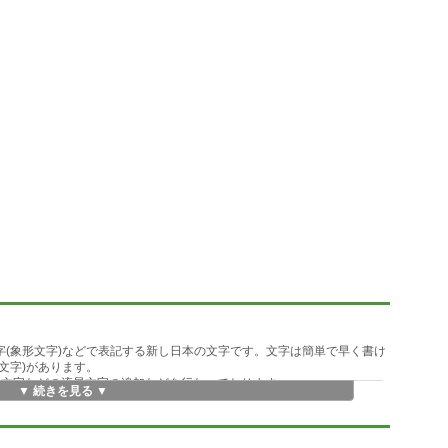
字(象形文字)などで表記する新し日本の文字です。文字は簡単で早く書け
文字)があります。
絵文字などの流星文字の追加などを行なっております。
▼ 続きを見る ▼
字の改良と追加
2009年10・12月以降の「絵文字もどき」などの追加をいたしております。
っております。
・データーなどになんらかの異常が発生しても著作者はいかなる場合も、責