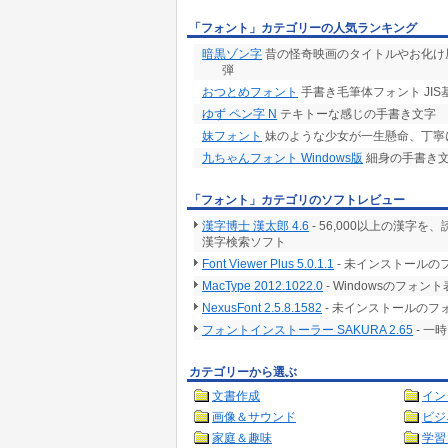
「フォント」カテゴリーの人気ランキング
暗黒ゾン字
昔の怪奇映画のタイトルやお化け
弾
おつとめフォント
手書き毛筆体フォント JIS
ゆず ペン字 N
テキトーな感じの手書き文字
妹フォント
妹のような少女が一生懸命、丁寧
九ちゃんフォント Windows版
細身の手書き
「フォント」カテゴリのソフトレビュー
漢字博士 漢太郎 4.6
- 56,000以上の漢字
漢字検索ソフト
Font Viewer Plus 5.0.1.1
- 未インストール
MacType 2012.1022.0
- Windowsのフ
NexusFont 2.5.8.1582
- 未インストールの
フォントインストーラー SAKURA 2.65
- 一
カテゴリーから選ぶ
文書作成
イン
画像＆サウンド
ビジ
家庭＆趣味
学習